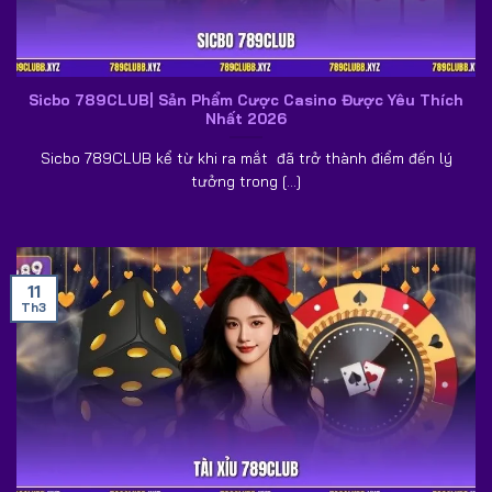
Tiếp tục đầu tư vào lĩnh vực giải trí trực tuyến với kho
game
789CLUB
được mở rộng 3000+ sản phẩm mới,
mang đến nhiều lựa chọn hấp dẫn cho hội viên.
Sicbo 789CLUB| Sản Phẩm Cược Casino Được Yêu Thích
Nâng cấp hệ thống chăm sóc khách hàng, chương trình
Nhất 2026
khuyến mãi
789CLUB
và công cụ tương tác để đáp
ứng lượng thành viên dự kiến tăng gấp 2 lần trong thời
Sicbo 789CLUB kể từ khi ra mắt đã trở thành điểm đến lý
tưởng trong [...]
gian tới.
Tích hợp phần mềm nạp rút hiện đại với công nghệ AI
nhận diện tài khoản, giúp xử lý thành công 100% giao
dịch được thực hiện trên hệ thống.
11
Th3
Lợi thế đặc biệt nhất được đánh giá cao
của 789CLUB
Khi nhắc đến những cổng game trực tuyến uy tín,
789CLUB
luôn là cái tên được cộng đồng người chơi
đánh giá cao. Nền tảng không chỉ thu hút nhờ kho trò chơi
phong phú mà còn sở hữu nhiều ưu điểm nổi bật giúp