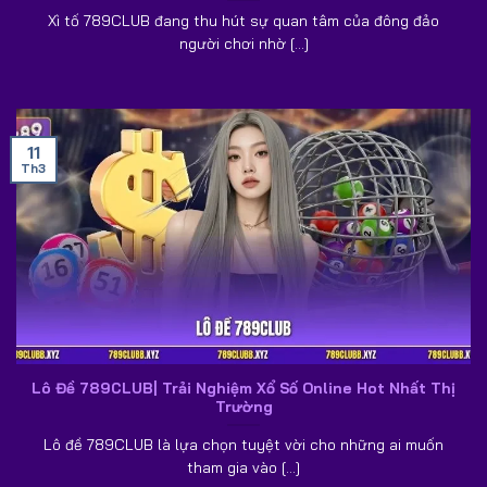
thống còn cung cấp nhiều môn khác như bóng chuyền,
Xì tố 789CLUB đang thu hút sự quan tâm của đông đảo
khúc côn cầu hay đua xe.
người chơi nhờ [...]
Đặc
Chi tiết
điểm
Tỷ lệ
Tỷ lệ Odds cạnh tranh được cập nhật liên tục theo
11
Odds
diễn biến trận đấu.
Th3
Phân
Nhiều loại kèo
789CLUB
phổ biến như handicap châu
loại
Á, châu Âu, Running Ball, Tài Xỉu, chẵn lẻ.
kèo
Cập
Thông tin trận đấu được cập nhật chi tiết để người
nhật
chơi tại
789CLUB
thuận tiện trong quá trình phân
nhanh
tích kèo.
Hướng dẫn hội viên truy cập và tương tác
trên 789CLUB
Lô Đề 789CLUB| Trải Nghiệm Xổ Số Online Hot Nhất Thị
Trường
Các bước thực hiện tại
789CLUB
được thiết kế đơn giản
Lô đề 789CLUB là lựa chọn tuyệt vời cho những ai muốn
nhằm giúp người dùng dễ dàng thao tác ngay từ lần đầu
tham gia vào [...]
sử dụng. Dưới đây là hướng dẫn chi tiết các bước quan