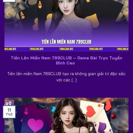
Yếu tố cũng góp phần tạo nên thành công của thương
hiệu chính là bộ phận chăm sóc khách hàng. Đội ngũ hỗ
trợ tại
789CLUB
được đào tạo bài bản về sản phẩm trò
chơi cũng như dịch vụ của hệ thống.
Nhờ kinh nghiệm chuyên môn vững vàng, chuyên viên tại
789CLUB
có thể phản hồi nhanh chóng khi người dùng
cần trợ giúp. Điều này giúp quá trình trải nghiệm của hội
Tiến Lên Miền Nam 789CLUB – Game Bài Trực Tuyến
viên luôn diễn ra thuận lợi.
Đỉnh Cao
Thư viện game 789CLUB cập nhật với
Tiến lên miền Nam 789CLUB tạo ra không gian giải trí đặc sắc
3000+ siêu phẩm đỉnh cao
với các [...]
Kho trò chơi của
789CLUB
là một trong những điểm nổi
bật khiến nhiều người chơi lựa chọn nền tảng. Hệ thống
hiện sở hữu hơn 3000+ trò chơi thuộc nhiều thể loại khác
11
nhau, đáp ứng nhu cầu giải trí của nhiều nhóm người dùng.
Th3
Live casino 789CLUB