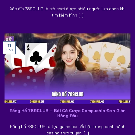
Bên cạnh yếu tố pháp lý, hệ thống bảo mật cũng là điểm
Xóc đĩa 789CLUB là trò chơi được nhiều người lựa chọn khi
mạnh được cộng đồng người chơi đánh giá cao. Khi trở
tìm kiếm hình [...]
thành thành viên của
789CLUB
, người dùng có thể yên
tâm trải nghiệm nhờ cơ chế bảo vệ dữ liệu hiện đại được
tích hợp trên toàn bộ hệ thống.
11
Th3
Rồng Hổ 789CLUB – Bài Cá Cược Campuchia Đơn Giản
Chính sách bảo mật của cổng game luôn được đầu tư chỉn chu
Hàng Đầu
Rồng hổ 789CLUB là tựa game bài nổi bật trong danh sách
789CLUB
sử dụng công nghệ SSL 128 bit kết hợp
casino trực tuyến, [...]