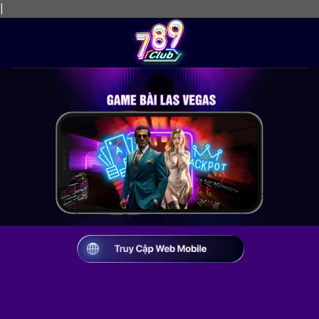
|
Bỏ
qua
nội
dung