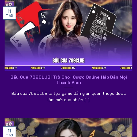
siêu phẩm nổi bật đến từ nhiều nhà phát hành danh tiếng.
11
Nạp rút nhanh & minh bạch
Th3
Không chỉ chú trọng đến trò chơi,
789CLUB
còn xây
dựng hệ thống giao dịch hiện đại nhằm giúp người dùng
thực hiện nạp rút thuận tiện. Quy trình thanh toán được
tự động hóa nhằm đảm bảo tốc độ xử lý nhanh chóng.
Hệ thống hỗ trợ nhiều phương thức thanh toán khác
nhau như banking, tiền ảo, ví điện tử, giftcode.
Bầu Cua 789CLUB| Trò Chơi Cược Online Hấp Dẫn Mọi
Các lệnh giao dịch được xử lý tự động trên
789CLUB
,
Thành Viên
đảm bảo quy trình khép kín và an toàn cho thành viên.
Bầu cua 789CLUB là tựa game dân gian quen thuộc được
Lịch sử thanh toán
789CLUB
được hiển thị minh bạch
làm mới qua phiên [...]
trên tài khoản để người dùng có thể kiểm tra bất cứ lúc
nào.
Hỗ trợ tận tâm kịp thời
11
Th3