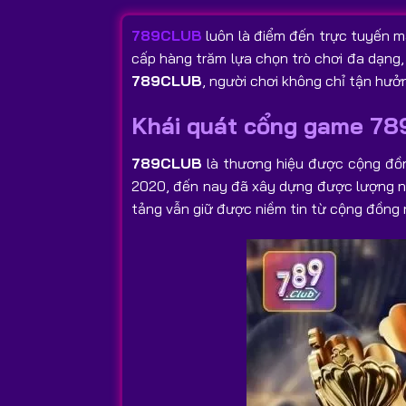
789CLUB
luôn là điểm đến trực tuyến mà
cấp hàng trăm lựa chọn trò chơi đa dạng,
789CLUB
, người chơi không chỉ tận hưởn
Khái quát cổng game 7
789CLUB
là thương hiệu được cộng đồ
2020, đến nay đã xây dựng được lượng ngư
tảng vẫn giữ được niềm tin từ cộng đồng 