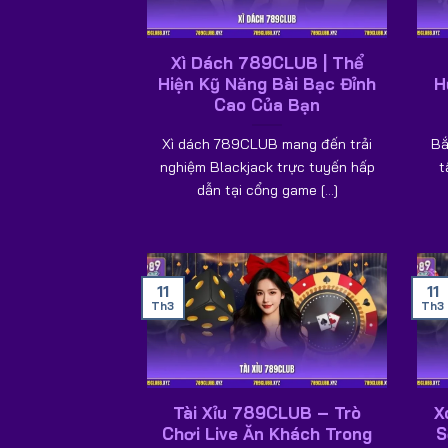
dựng thương hiệu,
789CLUB
tài xỉu
đã x
game không chỉ duy trì sự ổn định mà cò
Xì Dách 789CLUB | Thể
Hiện Kỹ Năng Bài Bạc Đỉnh
H
Sứ mệnh thương hiệu
Cao Của Bạn
Định hướng hoạt động của
789CLUB
đư
Xì dách 789CLUB mang đến trải
Bắ
Những mục tiêu này giúp nền tảng duy trì 
nghiệm Blackjack trực tuyến hấp
t
dẫn tại cổng game [...]
Sứ mệnh
Chi tiết
Cá cược
Đây là tiêu chí được nền tảng 
an toàn
luôn được bảo vệ. Nhờ đó, mọi t
Nâng cấp
Vì là nền tảng giải trí trực tuy
11
11
kho game
phẩm mới để người dùng có thê
Th3
Th3
Chiến lược & tầm nhìn
Không chỉ dừng lại ở những thành công 
Tài Xỉu 789CLUB – Trò
X
động trong tương lai. Những kế hoạch này 
Chơi Live Ăn Khách Trong
S