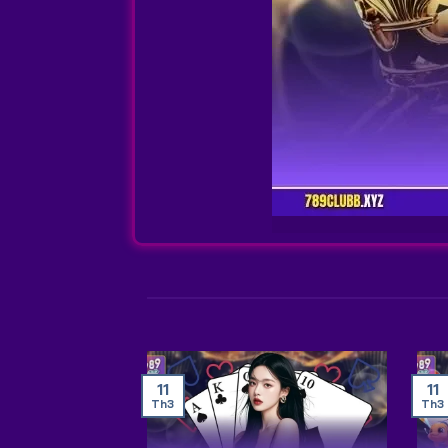
Để đạt được điều này,
789CLUB
đã đầu 
được bổ sung để người dùng có thêm lựa
CLUB
, nổ hũ, lô đề, bắn cá… Tất cả đều 
Tầm nhìn hoạt động & s
11
11
Th3
Th3
Sau khi tìm hiểu về tổng quan nền tảng,