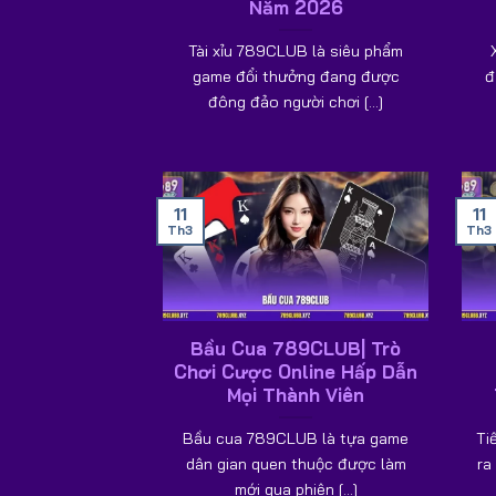
Năm 2026
Tài xỉu 789CLUB là siêu phẩm
game đổi thưởng đang được
đ
đông đảo người chơi [...]
11
11
Th3
Th3
Bầu Cua 789CLUB| Trò
Chơi Cược Online Hấp Dẫn
Mọi Thành Viên
Bầu cua 789CLUB là tựa game
Ti
dân gian quen thuộc được làm
ra
mới qua phiên [...]