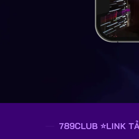
789CLUB ⭐️LINK T