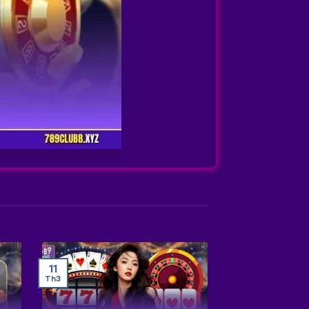
ung cấp. Nhiều sảnh game nổi bật liên tục
uen thuộc như casino live, thể thao
789
hội viên.
11
Th3
 của hệ thống. Ngay từ giai đoạn đầu xây