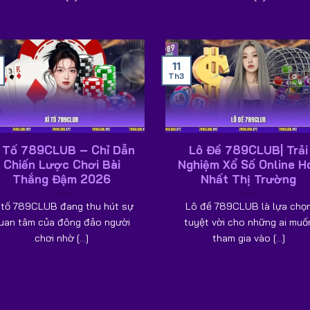
rực tuyến với kho game
789CLUB
được mở rộng 3000+ sản phẩ
àng, chương trình khuyến mãi
789CLUB
và công cụ tương 
11
Th3
 công nghệ AI nhận diện tài khoản, giúp xử lý thành công 100%
ược đánh giá cao của 789CLUB
ì Tố 789CLUB – Chỉ Dẫn
Lô Đề 789CLUB| Trải
Chiến Lược Chơi Bài
Nghiệm Xổ Số Online H
 uy tín,
789CLUB
luôn là cái tên được cộng đồng người chơi
Thắng Đậm 2026
Nhất Thị Trường
nhiều ưu điểm nổi bật giúp thương hiệu ngày càng khẳng định vị
 tố 789CLUB đang thu hút sự
Lô đề 789CLUB là lựa chọ
uan tâm của đông đảo người
tuyệt vời cho những ai muố
chơi nhờ [...]
tham gia vào [...]
hẳng định độ uy tín của nền tảng chính là hệ thống giấy phép
òn hoàn thiện đầy đủ các chứng nhận hoạt động từ những tổ 
ác tổ chức uy tín như MGA và PAGCOR. Đây đều là những đơn vị