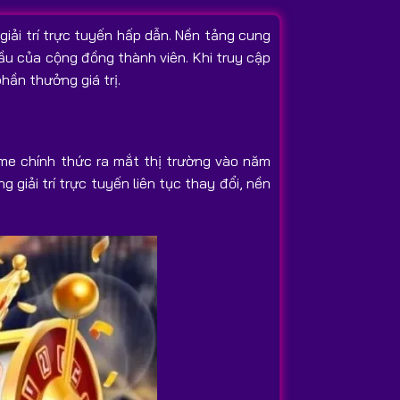
iải trí trực tuyến hấp dẫn. Nền tảng cung
ầu của cộng đồng thành viên. Khi truy cập
hần thưởng giá trị.
me chính thức ra mắt thị trường vào năm
iải trí trực tuyến liên tục thay đổi, nền