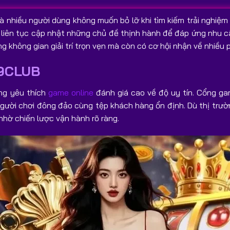
 nhiều người dùng không muốn bỏ lỡ khi tìm kiếm trải nghiệm g
 liên tục cập nhật những chủ đề thịnh hành để đáp ứng nhu c
g không gian giải trí trọn vẹn mà còn có cơ hội nhận về nhiều p
89CLUB
ng yêu thích
game online
đánh giá cao về độ uy tín. Cổng ga
ời chơi đông đảo cùng tệp khách hàng ổn định. Dù thị trường g
nhờ chiến lược vận hành rõ ràng.