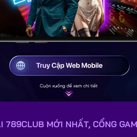
ẢI 789CLUB MỚI NHẤT, CỔNG GAM