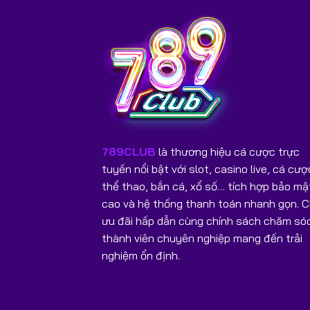
tiêu chuẩn kiểm duyệt nghiêm ngặt. Để 
bảo mật, tính minh bạch trong vận hành.
789CLUB bảo mật đỉnh cao
Bên cạnh yếu tố pháp lý, hệ thống bảo m
người dùng có thể yên tâm trải nghiệm nhờ
789CLUB
là thương hiệu cá cược trực
tuyến nổi bật với slot, casino live, cá cượ
thể thao, bắn cá, xổ số… tích hợp bảo mậ
cao và hệ thống thanh toán nhanh gọn. C
ưu đãi hấp dẫn cùng chính sách chăm só
thành viên chuyên nghiệp mang đến trải
nghiệm ổn định.