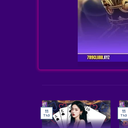
Để đạt được điều này,
789CLUB
đã đầu 
được bổ sung để người dùng có thêm lựa
CLUB
, nổ hũ, lô đề, bắn cá… Tất cả đều 
Tầm nhìn hoạt động & s
11
11
Th3
Th3
Sau khi tìm hiểu về tổng quan nền tảng,