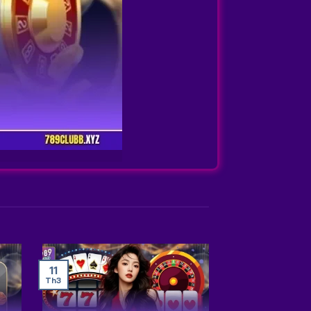
ung cấp. Nhiều sảnh game nổi bật liên tục
uen thuộc như casino live, thể thao
789
hội viên.
11
Th3
 của hệ thống. Ngay từ giai đoạn đầu xây