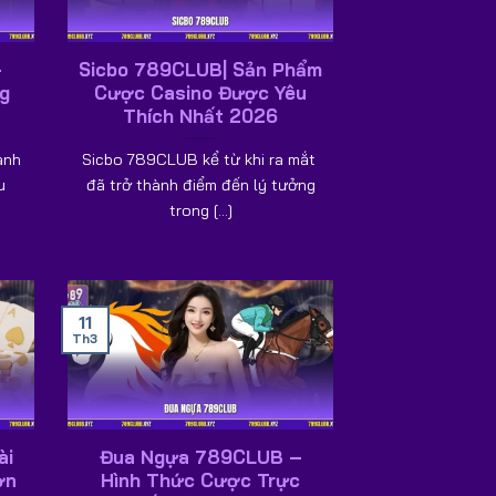
n bền vững. Nhờ định hướng rõ ràng, cổng
–
Sicbo 789CLUB| Sản Phẩm
g
Cược Casino Được Yêu
Thích Nhất 2026
lại trải nghiệm tốt cho người tham gia.
ành
Sicbo 789CLUB kể từ khi ra mắt
i.
u
đã trở thành điểm đến lý tưởng
trong [...]
m đảm bảo dữ liệu cá nhân của người dùng
hống.
UB
thường xuyên cập nhật thêm nhiều sản
11
Th3
t triển dài hạn nhằm mở rộng quy mô hoạt
ài
Đua Ngựa 789CLUB –
ộng hệ sinh thái trò chơi.
ơn
Hình Thức Cược Trực