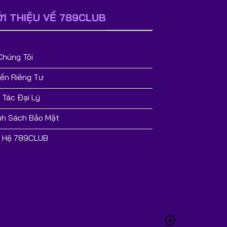
đánh giá kỹ lưỡng liên quan đến công nghệ,
ỚI THIỆU VỀ 789CLUB
Chúng Tôi
. Khi trở thành thành viên của
789CLUB
,
ệ thống.
ền Riêng Tư
 Tác Đại Lý
nh Sách Bảo Mật
n Hệ 789CLUB