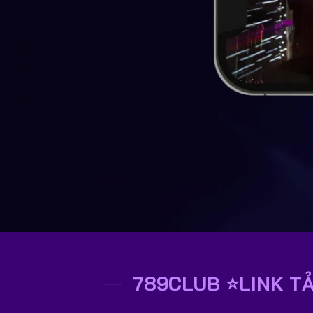
789CLUB ⭐️LINK T