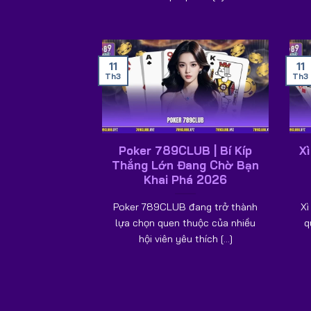
Tiếp tục đầu tư vào lĩnh vực giải trí t
cho hội viên.
Nâng cấp hệ thống chăm sóc khách h
11
11
Th3
Th3
tăng gấp 2 lần trong thời gian tới.
Tích hợp phần mềm nạp rút hiện đại với
Lợi thế đặc biệt nhất đ
Poker 789CLUB | Bí Kíp
X
Thắng Lớn Đang Chờ Bạn
Khi nhắc đến những cổng game trực tuyến
Khai Phá 2026
nhờ kho trò chơi phong phú mà còn sở hữu 
Poker 789CLUB đang trở thành
Xì
Giấy phép hoạt động
lựa chọn quen thuộc của nhiều
q
hội viên yêu thích [...]
Một trong những yếu tố quan trọng giúp k
dịch vụ dành cho người chơi,
789CLUB
c
Cụ thể, nền tảng đã được cấp phép bởi c