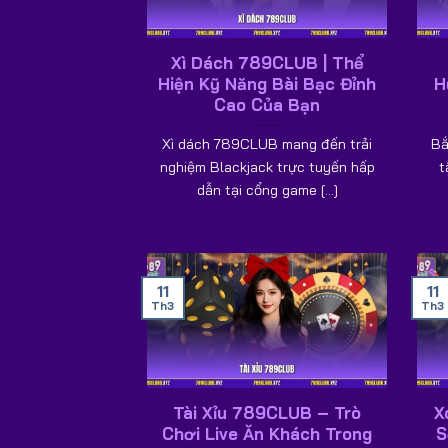
dựng thương hiệu,
789CLUB
tài xỉu
đã x
game không chỉ duy trì sự ổn định mà cò
Xì Dách 789CLUB | Thể
Hiện Kỹ Năng Bài Bạc Đỉnh
H
Sứ mệnh thương hiệu
Cao Của Bạn
Định hướng hoạt động của
789CLUB
đư
Xì dách 789CLUB mang đến trải
Bắ
Những mục tiêu này giúp nền tảng duy trì 
nghiệm Blackjack trực tuyến hấp
t
dẫn tại cổng game [...]
Sứ mệnh
Chi tiết
Cá cược
Đây là tiêu chí được nền tảng 
an toàn
luôn được bảo vệ. Nhờ đó, mọi t
Nâng cấp
Vì là nền tảng giải trí trực tuy
11
11
kho game
phẩm mới để người dùng có thê
Th3
Th3
Chiến lược & tầm nhìn
Không chỉ dừng lại ở những thành công 
Tài Xỉu 789CLUB – Trò
X
động trong tương lai. Những kế hoạch này 
Chơi Live Ăn Khách Trong
S