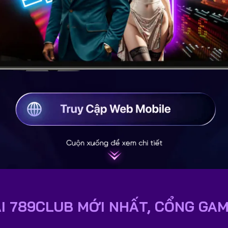
ẢI 789CLUB MỚI NHẤT, CỔNG GAM