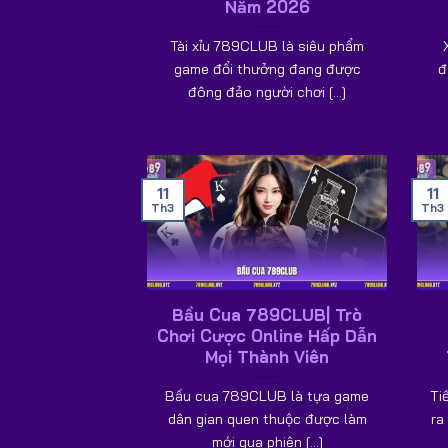
Năm 2026
Tài xỉu 789CLUB là siêu phẩm
game đổi thưởng đang được
đ
đông đảo người chơi [...]
11
11
Th3
Th3
Bầu Cua 789CLUB| Trò
Chơi Cược Online Hấp Dẫn
Mọi Thành Viên
Bầu cua 789CLUB là tựa game
Ti
dân gian quen thuộc được làm
ra
mới qua phiên [...]