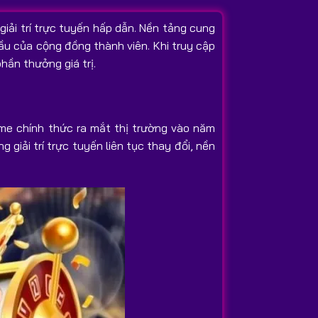
iải trí trực tuyến hấp dẫn. Nền tảng cung
ầu của cộng đồng thành viên. Khi truy cập
hần thưởng giá trị.
me chính thức ra mắt thị trường vào năm
iải trí trực tuyến liên tục thay đổi, nền