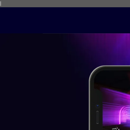
|
Bỏ
qua
nội
dung