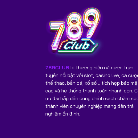
tiêu chuẩn kiểm duyệt nghiêm ngặt. Để 
bảo mật, tính minh bạch trong vận hành.
789CLUB bảo mật đỉnh cao
Bên cạnh yếu tố pháp lý, hệ thống bảo m
người dùng có thể yên tâm trải nghiệm nhờ
789CLUB
là thương hiệu cá cược trực
tuyến nổi bật với slot, casino live, cá cượ
thể thao, bắn cá, xổ số… tích hợp bảo mậ
cao và hệ thống thanh toán nhanh gọn. C
ưu đãi hấp dẫn cùng chính sách chăm só
thành viên chuyên nghiệp mang đến trải
nghiệm ổn định.