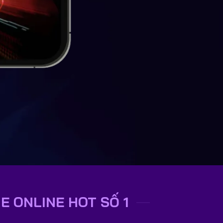
E ONLINE HOT SỐ 1