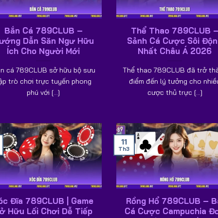
ác định rõ tầm nhìn và sứ mệnh nhằm tạo nền tảng phát triể
n từng bước mở rộng quy mô hoạt động.
Bắn Cá 789CLUB –
Thể Thao 789CLUB 
ướng Dẫn Săn Ngư Hữu
Sảnh Cá Cược Sôi Độn
Ích Cho Người Mới
Nhất Châu Á 2026
ợc xây dựng dựa trên những tiêu chí quan trọng nhằm mang 
n cá 789CLUB sở hữu bộ sưu
Thể thao 789CLUB đã trở th
môi trường giải trí an toàn, minh bạch cho cộng đồng người chơ
ập trò chơi trực tuyến phong
điểm đến lý tưởng cho nhiề
phú với [...]
cược thủ trực [...]
ưu tiên hàng đầu. Hệ thống
789CLUB
đầu tư công nghệ bảo mật nhằ
hông tin liên quan đến tài khoản đều được lưu trữ an toàn trên hệ t
ến nên việc cải tiến trò chơi luôn được chú trọng. Cổng game
789CL
11
m lựa chọn.
Th3
đã đạt được, nền tảng
789CLUB
còn xây dựng chiến lược phá
óc Đĩa 789CLUB | Game
Rồng Hổ 789CLUB – B
tập trung vào việc nâng cao chất lượng dịch vụ cũng như mở r
ở Hữu Lối Chơi Dễ Tiếp
Cá Cược Campuchia Đ