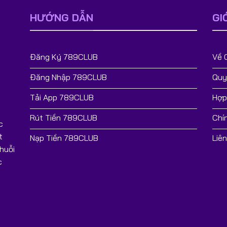
nhận được giấy phép này,
789CLUB
phải trải qua quá trình 
HƯỚNG DẪN
GI
Đăng Ký 789CLUB
Về 
ật cũng là điểm mạnh được cộng đồng người chơi đánh giá cao
 cơ chế bảo vệ dữ liệu hiện đại được tích hợp trên toàn bộ h
Đăng Nhập 789CLUB
Quy
Tải App 789CLUB
Hợp
Rút Tiền 789CLUB
Chí
c
t
Nạp Tiền 789CLUB
Liê
huỗi
c