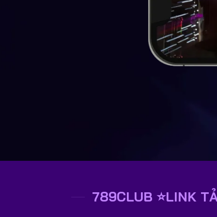
789CLUB ⭐️LINK T