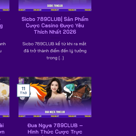
n bền vững. Nhờ định hướng rõ ràng, cổng
–
Sicbo 789CLUB| Sản Phẩm
g
Cược Casino Được Yêu
Thích Nhất 2026
lại trải nghiệm tốt cho người tham gia.
ành
Sicbo 789CLUB kể từ khi ra mắt
i.
u
đã trở thành điểm đến lý tưởng
trong [...]
m đảm bảo dữ liệu cá nhân của người dùng
hống.
UB
thường xuyên cập nhật thêm nhiều sản
11
Th3
t triển dài hạn nhằm mở rộng quy mô hoạt
ài
Đua Ngựa 789CLUB –
ộng hệ sinh thái trò chơi.
ơn
Hình Thức Cược Trực