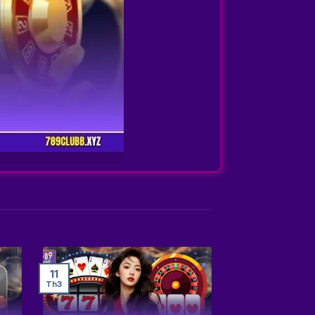
ung cấp. Nhiều sảnh game nổi bật liên tục
uen thuộc như casino live, thể thao
789
hội viên.
11
Th3
 của hệ thống. Ngay từ giai đoạn đầu xây