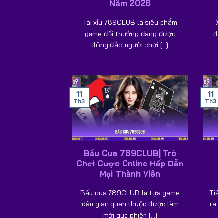
Năm 2026
Tài xỉu 789CLUB là siêu phẩm
game đổi thưởng đang được
đ
đông đảo người chơi [...]
11
11
Th3
Th3
Bầu Cua 789CLUB| Trò
Chơi Cược Online Hấp Dẫn
Mọi Thành Viên
Bầu cua 789CLUB là tựa game
Ti
dân gian quen thuộc được làm
ra
mới qua phiên [...]