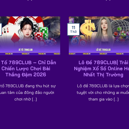
rực tuyến với kho game
789CLUB
được mở rộng 3000+ sản phẩ
àng, chương trình khuyến mãi
789CLUB
và công cụ tương 
11
Th3
 công nghệ AI nhận diện tài khoản, giúp xử lý thành công 100%
ược đánh giá cao của 789CLUB
ì Tố 789CLUB – Chỉ Dẫn
Lô Đề 789CLUB| Trải
Chiến Lược Chơi Bài
Nghiệm Xổ Số Online H
 uy tín,
789CLUB
luôn là cái tên được cộng đồng người chơi
Thắng Đậm 2026
Nhất Thị Trường
nhiều ưu điểm nổi bật giúp thương hiệu ngày càng khẳng định vị
 tố 789CLUB đang thu hút sự
Lô đề 789CLUB là lựa chọ
uan tâm của đông đảo người
tuyệt vời cho những ai muố
chơi nhờ [...]
tham gia vào [...]
hẳng định độ uy tín của nền tảng chính là hệ thống giấy phép
òn hoàn thiện đầy đủ các chứng nhận hoạt động từ những tổ 
ác tổ chức uy tín như MGA và PAGCOR. Đây đều là những đơn vị