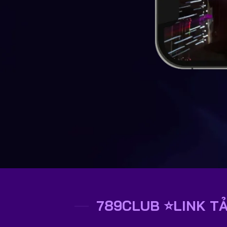
789CLUB ⭐️LINK T