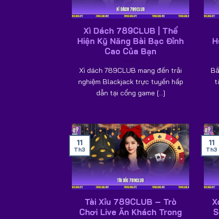
dựng thương hiệu,
789CLUB
tài xỉu
đã x
game không chỉ duy trì sự ổn định mà cò
Xì Dách 789CLUB | Thể
Hiện Kỹ Năng Bài Bạc Đỉnh
H
Sứ mệnh thương hiệu
Cao Của Bạn
Định hướng hoạt động của
789CLUB
đư
Xì dách 789CLUB mang đến trải
Bắ
Những mục tiêu này giúp nền tảng duy trì 
nghiệm Blackjack trực tuyến hấp
t
dẫn tại cổng game [...]
Sứ mệnh
Chi tiết
Cá cược
Đây là tiêu chí được nền tảng 
an toàn
luôn được bảo vệ. Nhờ đó, mọi t
Nâng cấp
Vì là nền tảng giải trí trực tuy
11
11
kho game
phẩm mới để người dùng có thê
Th3
Th3
Chiến lược & tầm nhìn
Không chỉ dừng lại ở những thành công 
Tài Xỉu 789CLUB – Trò
X
động trong tương lai. Những kế hoạch này 
Chơi Live Ăn Khách Trong
S