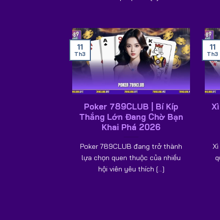
Tiếp tục đầu tư vào lĩnh vực giải trí t
cho hội viên.
Nâng cấp hệ thống chăm sóc khách h
11
11
Th3
Th3
tăng gấp 2 lần trong thời gian tới.
Tích hợp phần mềm nạp rút hiện đại với
Lợi thế đặc biệt nhất đ
Poker 789CLUB | Bí Kíp
X
Thắng Lớn Đang Chờ Bạn
Khi nhắc đến những cổng game trực tuyến
Khai Phá 2026
nhờ kho trò chơi phong phú mà còn sở hữu 
Poker 789CLUB đang trở thành
Xì
Giấy phép hoạt động
lựa chọn quen thuộc của nhiều
q
hội viên yêu thích [...]
Một trong những yếu tố quan trọng giúp k
dịch vụ dành cho người chơi,
789CLUB
c
Cụ thể, nền tảng đã được cấp phép bởi c