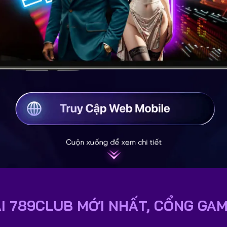
ẢI 789CLUB MỚI NHẤT, CỔNG GAM