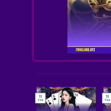
Để đạt được điều này,
789CLUB
đã đầu 
được bổ sung để người dùng có thêm lựa
CLUB
, nổ hũ, lô đề, bắn cá… Tất cả đều 
Tầm nhìn hoạt động & s
11
11
Th3
Th3
Sau khi tìm hiểu về tổng quan nền tảng,