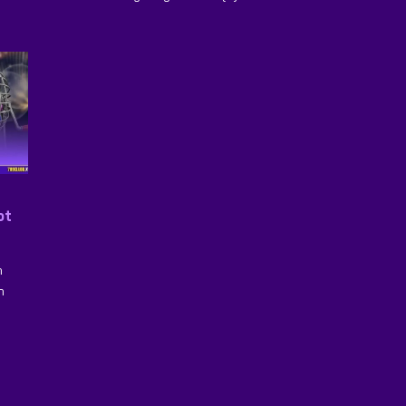
m mới, mang đến nhiều lựa chọn hấp dẫn
tác để đáp ứng lượng thành viên dự kiến
 giao dịch được thực hiện trên hệ thống.
ot
 đánh giá cao. Nền tảng không chỉ thu hút
 thế trên thị trường giải trí online.
n
n
 hợp pháp. Không chỉ tập trung phát triển
chức quốc tế.
 quản lý lĩnh vực giải trí trực tuyến có