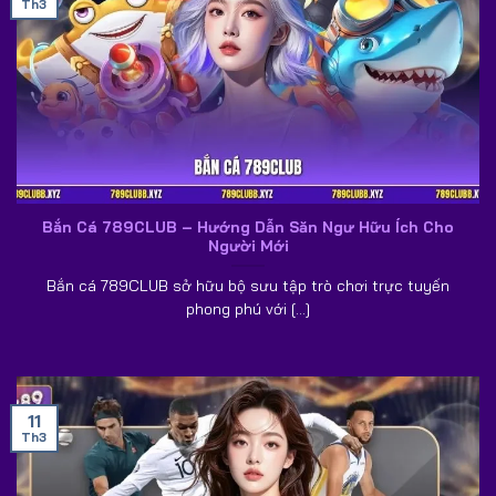
Th3
Sứ mệnh thương hiệu
Định hướng hoạt động của
789CLUB
được xây dựng
dựa trên những tiêu chí quan trọng nhằm mang lại trải
nghiệm tốt cho người tham gia. Những mục tiêu này giúp
nền tảng duy trì môi trường giải trí an toàn, minh bạch cho
cộng đồng người chơi.
Sứ
Chi tiết
Bắn Cá 789CLUB – Hướng Dẫn Săn Ngư Hữu Ích Cho
mệnh
Người Mới
Đây là tiêu chí được nền tảng ưu tiên hàng đầu. Hệ
Cá
Bắn cá 789CLUB sở hữu bộ sưu tập trò chơi trực tuyến
thống
789CLUB
đầu tư công nghệ bảo mật nhằm đảm
cược
phong phú với [...]
bảo dữ liệu cá nhân của người dùng luôn được bảo vệ.
an
Nhờ đó, mọi thông tin liên quan đến tài khoản đều được
toàn
lưu trữ an toàn trên hệ thống.
Nâng
Vì là nền tảng giải trí trực tuyến nên việc cải tiến trò
cấp
chơi luôn được chú trọng. Cổng game
789CLUB
11
kho
thường xuyên cập nhật thêm nhiều sản phẩm mới để
Th3
game
người dùng có thêm lựa chọn.