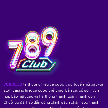
trọng từ đăng ký tài khoản, nạp tiền cho đến rút thưởng
để người chơi có thể trải nghiệm thuận lợi hơn.
Hướng dẫn hội viên từng quy trình cụ thể khi thao tác
789CLUB
là thương hiệu cá cược trực tuyến nổi bật với
Mở tài khoản 789CLUB mới
slot, casino live, cá cược thể thao, bắn cá, xổ số… tích
Người chơi mới có thể tạo tài khoản trên
789CLUB
chỉ
hợp bảo mật cao và hệ thống thanh toán nhanh gọn.
trong thời gian ngắn nhờ quy trình đăng ký được tối ưu
Chuỗi ưu đãi hấp dẫn cùng chính sách chăm sóc thành
đơn giản. Bên dưới sẽ là các bước cụ thể nhất, điển hình