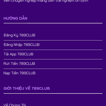
viên chuyên nghiệp mang đến trải nghiệm ổn định.
như sau:
Bước 1: Truy cập hệ thống
link tại 789 CLUB
thông
HƯỚNG DẪN
qua website chính thức
https://nashamuktikenders.in/
hoặc ứng dụng mobile.
Đăng Ký 789CLUB
Bước 2: Điền đầy đủ thông tin được yêu cầu trên biểu
mẫu đăng ký như tên đăng nhập
789CLUB
, mật khẩu,
Đăng Nhập 789CLUB
mã giới thiệu, số điện thoại, mã OTP.
Tải App 789CLUB
Bước 3: Kiểm tra lại toàn bộ những thông tin bản thân
đã nhập, sau đó xác nhận đăng ký. Hệ thống sẽ tiến
Rút Tiền 789CLUB
hành xét duyệt và kích hoạt tài khoản
789CLUB
chỉ
Nạp Tiền 789CLUB
sau chưa đầy 1 phút.
Nạp tiền 789CLUB thiết lập quỹ cược
GIỚI THIỆU VỀ 789CLUB
Sau khi đăng ký
789CLUB
thành công, người chơi cần
nạp tiền vào tài khoản để bắt đầu tham gia các trò chơi
trên hệ thống. Quy trình để tiến hành gửi tiền sẽ diễn ra cụ
Về Chúng Tôi