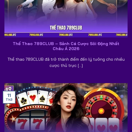
Chiến lược & tầm nhìn
Không chỉ dừng lại ở những thành công đã đạt được, nền
tảng
789CLUB
còn xây dựng chiến lược phát triển dài
hạn nhằm mở rộng quy mô hoạt động trong tương lai.
Những kế hoạch này tập trung vào việc nâng cao chất
lượng dịch vụ cũng như mở rộng hệ sinh thái trò chơi.
Thể Thao 789CLUB – Sảnh Cá Cược Sôi Động Nhất
Châu Á 2026
Thể thao 789CLUB đã trở thành điểm đến lý tưởng cho nhiều
cược thủ trực [...]
11
Th3
Tầm nhìn chiến lược của thương hiệu uy tín 789CLUB