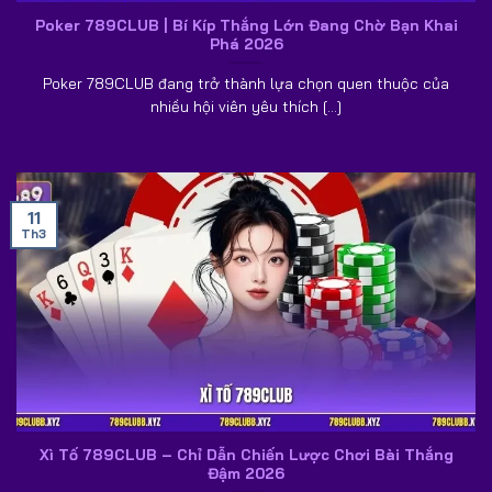
thưởng, nếu xuất hiện 3 biểu tượng giống nhau thì có
Poker 789CLUB | Bí Kíp Thắng Lớn Đang Chờ Bạn Khai
thể nhận phần thưởng giá trị.
Phá 2026
Poker 789CLUB đang trở thành lựa chọn quen thuộc của
Game bài 3D
nhiều hội viên yêu thích [...]
Chuyên mục game bài 3D trên
789CLUB
được xây dựng
nhằm phục vụ cộng đồng yêu thích các trò chơi bài truyền
thống. Nhờ thiết kế đồ họa sinh động, người chơi có thể
cảm nhận rõ không khí sôi động của từng bàn chơi.
11
Th3
Nhiều trò quen thuộc như Phỏm, Xì Tố
789CLUB
, Xì
Dách, Liêng, Tiến Lên Miền Nam.
Hệ thống cung cấp nhiều phòng chơi với cấp độ khác
nhau, phù hợp cho cả người mới lẫn người chơi lâu năm.
Thể thao sôi động
Sảnh thể thao
789CLUB
là điểm đến dành cho những
Xì Tố 789CLUB – Chỉ Dẫn Chiến Lược Chơi Bài Thắng
người yêu thích các giải đấu thể thao. Ngoài bóng đá, hệ
Đậm 2026