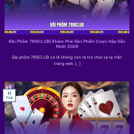
Sảnh live casino
789CLUB
là chuyên mục thu hút đông
đảo người chơi ngay từ lần truy cập đầu tiên. Không gian
trò chơi được thiết kế giống với sòng bạc thực tế tại
Macau, mang lại cảm giác chân thực cho người tham gia.
Hệ thống có sự xuất hiện của các dealer chuyên
Bài Phỏm 789CLUB| Khám Phá Sản Phẩm Cược Hấp Dẫn
nghiệp, giúp quá trình chơi game tại
789CLUB
trở nên
Nhất 2026
sinh động hơn.
Bài phỏm 789CLUB có lẽ không còn là trò chơi xa lạ trên
Khoảng 30+ phòng game với nhiều trò quen thuộc như
trang web. [...]
Baccarat, Rồng Hổ, Sicbo, Poker, Roulette.
Hình ảnh phát trực tiếp có chất lượng cao, mang lại trải
nghiệm gần giống casino truyền thống.
11
Th3
Slot game thưởng
Sảnh slot game
789CLUB
là lựa chọn yêu thích của
nhiều người chơi nhờ lối chơi đơn giản và cơ hội nhận
thưởng lớn. Dù cơ chế quay thưởng tương đối giống nhau