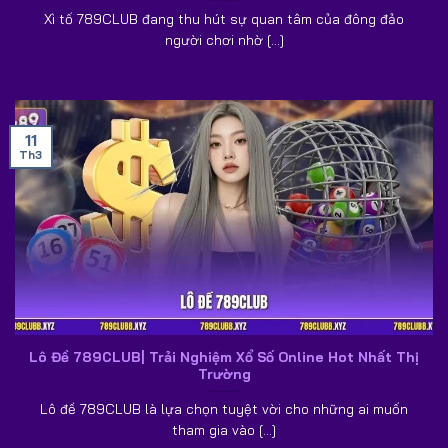
thống còn cung cấp nhiều môn khác như bóng chuyền,
Xì tố 789CLUB đang thu hút sự quan tâm của đông đảo
khúc côn cầu hay đua xe.
người chơi nhờ [...]
Đặc
Chi tiết
điểm
Tỷ lệ
Tỷ lệ Odds cạnh tranh được cập nhật liên tục theo
11
Odds
diễn biến trận đấu.
Th3
Phân
Nhiều loại kèo
789CLUB
phổ biến như handicap châu
loại
Á, châu Âu, Running Ball, Tài Xỉu, chẵn lẻ.
kèo
Cập
Thông tin trận đấu được cập nhật chi tiết để người
nhật
chơi tại
789CLUB
thuận tiện trong quá trình phân
nhanh
tích kèo.
Hướng dẫn hội viên truy cập và tương tác
trên 789CLUB
Lô Đề 789CLUB| Trải Nghiệm Xổ Số Online Hot Nhất Thị
Trường
Các bước thực hiện tại
789CLUB
được thiết kế đơn giản
Lô đề 789CLUB là lựa chọn tuyệt vời cho những ai muốn
nhằm giúp người dùng dễ dàng thao tác ngay từ lần đầu
tham gia vào [...]
sử dụng. Dưới đây là hướng dẫn chi tiết các bước quan