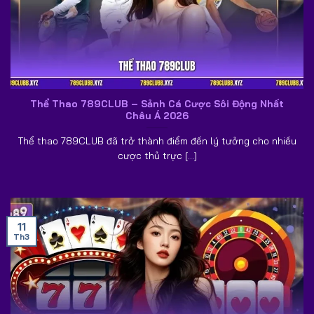
Chiến lược & tầm nhìn
Không chỉ dừng lại ở những thành công đã đạt được, nền
tảng
789CLUB
còn xây dựng chiến lược phát triển dài
hạn nhằm mở rộng quy mô hoạt động trong tương lai.
Những kế hoạch này tập trung vào việc nâng cao chất
lượng dịch vụ cũng như mở rộng hệ sinh thái trò chơi.
Thể Thao 789CLUB – Sảnh Cá Cược Sôi Động Nhất
Châu Á 2026
Thể thao 789CLUB đã trở thành điểm đến lý tưởng cho nhiều
cược thủ trực [...]
11
Th3
Tầm nhìn chiến lược của thương hiệu uy tín 789CLUB