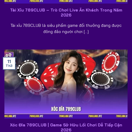
thương hiệu ngày càng khẳng định vị thế trên thị trường
giải trí online.
Tài Xỉu 789CLUB – Trò Chơi Live Ăn Khách Trong Năm
2026
Giấy phép hoạt động
Tài xỉu 789CLUB là siêu phẩm game đổi thưởng đang được
đông đảo người chơi [...]
Một trong những yếu tố quan trọng giúp khẳng định độ uy
tín của nền tảng chính là hệ thống giấy phép hợp pháp.
Không chỉ tập trung phát triển dịch vụ dành cho người
chơi,
789CLUB
còn hoàn thiện đầy đủ các chứng nhận
11
hoạt động từ những tổ chức quốc tế.
Th3
Cụ thể, nền tảng đã được cấp phép bởi các tổ chức uy tín
như MGA và PAGCOR. Đây đều là những đơn vị quản lý
lĩnh vực giải trí trực tuyến có tiêu chuẩn kiểm duyệt
nghiêm ngặt. Để nhận được giấy phép này,
789CLUB
phải trải qua quá trình đánh giá kỹ lưỡng liên quan đến
công nghệ, bảo mật, tính minh bạch trong vận hành.
Xóc Đĩa 789CLUB | Game Sở Hữu Lối Chơi Dễ Tiếp Cận
789CLUB bảo mật đỉnh cao
2026