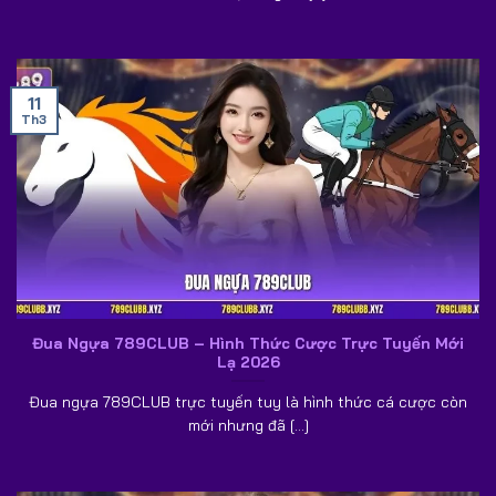
tường lửa Firewall nhằm bảo vệ toàn bộ dữ liệu cá
nhân. Nhờ đó, nguy cơ rò rỉ thông tin trong quá trình sử
dụng gần như được loại bỏ hoàn toàn.
11
Đội ngũ kỹ thuật của
789CLUB
luôn theo dõi hệ thống
Th3
liên tục để phát hiện các lỗ hổng bảo mật nếu có. Khi
xuất hiện vấn đề, bộ phận kỹ thuật sẽ nhanh chóng xử
lý nhằm đảm bảo hệ thống vận hành ổn định.
Hạng mục game đa dạng
Yếu tố tiếp theo giúp nền tảng
789CLUB
giữ chân người
chơi chính là hệ thống trò chơi đa dạng. Theo đánh giá từ
cộng đồng người dùng, 100% khách hàng đều hài lòng với
Đua Ngựa 789CLUB – Hình Thức Cược Trực Tuyến Mới
Lạ 2026
các chuyên mục giải trí được cung cấp trên hệ thống.
Đua ngựa 789CLUB trực tuyến tuy là hình thức cá cược còn
Hiện tại, cổng game
789CLUB
sở hữu khoảng 6 – 7 hạng
mới nhưng đã [...]
mục trò chơi khác nhau, liên tục được cập nhật nội dung
mới. Thư viện game của nền tảng đã vượt mốc 5000+