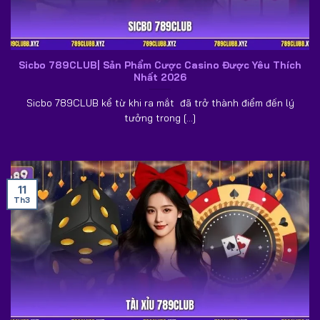
Tiếp tục đầu tư vào lĩnh vực giải trí trực tuyến với kho
game
789CLUB
được mở rộng 3000+ sản phẩm mới,
mang đến nhiều lựa chọn hấp dẫn cho hội viên.
Sicbo 789CLUB| Sản Phẩm Cược Casino Được Yêu Thích
Nâng cấp hệ thống chăm sóc khách hàng, chương trình
Nhất 2026
khuyến mãi
789CLUB
và công cụ tương tác để đáp
ứng lượng thành viên dự kiến tăng gấp 2 lần trong thời
Sicbo 789CLUB kể từ khi ra mắt đã trở thành điểm đến lý
tưởng trong [...]
gian tới.
Tích hợp phần mềm nạp rút hiện đại với công nghệ AI
nhận diện tài khoản, giúp xử lý thành công 100% giao
dịch được thực hiện trên hệ thống.
11
Th3
Lợi thế đặc biệt nhất được đánh giá cao
của 789CLUB
Khi nhắc đến những cổng game trực tuyến uy tín,
789CLUB
luôn là cái tên được cộng đồng người chơi
đánh giá cao. Nền tảng không chỉ thu hút nhờ kho trò chơi
phong phú mà còn sở hữu nhiều ưu điểm nổi bật giúp