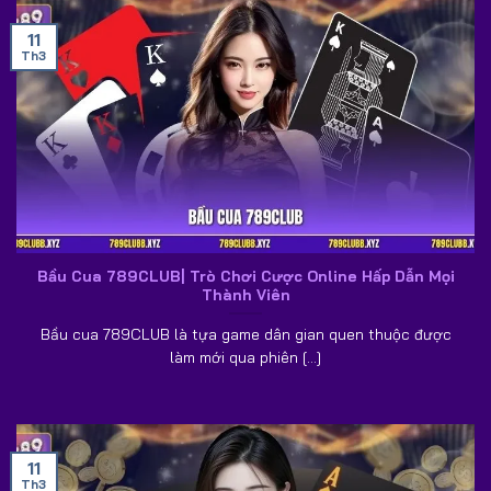
siêu phẩm nổi bật đến từ nhiều nhà phát hành danh tiếng.
11
Nạp rút nhanh & minh bạch
Th3
Không chỉ chú trọng đến trò chơi,
789CLUB
còn xây
dựng hệ thống giao dịch hiện đại nhằm giúp người dùng
thực hiện nạp rút thuận tiện. Quy trình thanh toán được
tự động hóa nhằm đảm bảo tốc độ xử lý nhanh chóng.
Hệ thống hỗ trợ nhiều phương thức thanh toán khác
nhau như banking, tiền ảo, ví điện tử, giftcode.
Bầu Cua 789CLUB| Trò Chơi Cược Online Hấp Dẫn Mọi
Các lệnh giao dịch được xử lý tự động trên
789CLUB
,
Thành Viên
đảm bảo quy trình khép kín và an toàn cho thành viên.
Bầu cua 789CLUB là tựa game dân gian quen thuộc được
Lịch sử thanh toán
789CLUB
được hiển thị minh bạch
làm mới qua phiên [...]
trên tài khoản để người dùng có thể kiểm tra bất cứ lúc
nào.
Hỗ trợ tận tâm kịp thời
11
Th3