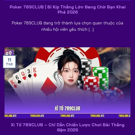
thưởng, nếu xuất hiện 3 biểu tượng giống nhau thì có
Poker 789CLUB | Bí Kíp Thắng Lớn Đang Chờ Bạn Khai
thể nhận phần thưởng giá trị.
Phá 2026
Poker 789CLUB đang trở thành lựa chọn quen thuộc của
Game bài 3D
nhiều hội viên yêu thích [...]
Chuyên mục game bài 3D trên
789CLUB
được xây dựng
nhằm phục vụ cộng đồng yêu thích các trò chơi bài truyền
thống. Nhờ thiết kế đồ họa sinh động, người chơi có thể
cảm nhận rõ không khí sôi động của từng bàn chơi.
11
Th3
Nhiều trò quen thuộc như Phỏm, Xì Tố
789CLUB
, Xì
Dách, Liêng, Tiến Lên Miền Nam.
Hệ thống cung cấp nhiều phòng chơi với cấp độ khác
nhau, phù hợp cho cả người mới lẫn người chơi lâu năm.
Thể thao sôi động
Sảnh thể thao
789CLUB
là điểm đến dành cho những
Xì Tố 789CLUB – Chỉ Dẫn Chiến Lược Chơi Bài Thắng
người yêu thích các giải đấu thể thao. Ngoài bóng đá, hệ
Đậm 2026