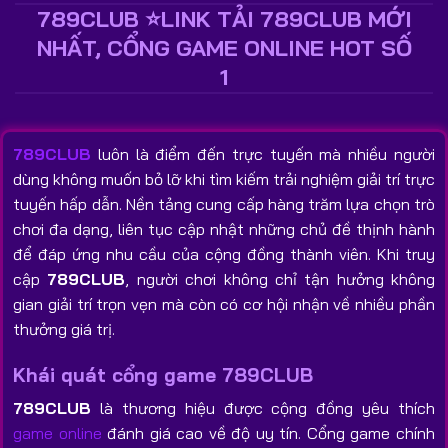
789CLUB ⭐️LINK TẢI 789CLUB MỚI
NHẤT, CỔNG GAME ONLINE HOT SỐ
1
789CLUB
luôn là điểm đến trực tuyến mà nhiều người
dùng không muốn bỏ lỡ khi tìm kiếm trải nghiệm giải trí trực
tuyến hấp dẫn. Nền tảng cung cấp hàng trăm lựa chọn trò
chơi đa dạng, liên tục cập nhật những chủ đề thịnh hành
để đáp ứng nhu cầu của cộng đồng thành viên. Khi truy
cập
789CLUB
, người chơi không chỉ tận hưởng không
gian giải trí trọn vẹn mà còn có cơ hội nhận về nhiều phần
thưởng giá trị.
Khái quát cổng game 789CLUB
789CLUB
là thương hiệu được cộng đồng yêu thích
game online
đánh giá cao về độ uy tín. Cổng game chính