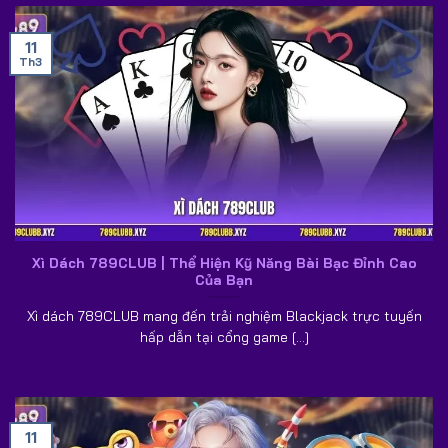
từng chuyên mục trò chơi cũng như dịch vụ cung cấp.
Nhiều sảnh game nổi bật liên tục được bổ sung để người
11
dùng có thêm lựa chọn trải nghiệm. Trong đó có thể kể
Th3
đến các chuyên mục quen thuộc như casino live, thể thao
789 CLUB
, nổ hũ, lô đề, bắn cá… Tất cả đều được xây
dựng nhằm mang lại không gian giải trí phong phú cho hội
viên.
Tầm nhìn hoạt động & sứ mệnh tại cổng
game 789CLUB
Xì Dách 789CLUB | Thể Hiện Kỹ Năng Bài Bạc Đỉnh Cao
Sau khi tìm hiểu về tổng quan nền tảng, nhiều người dùng
Của Bạn
cũng quan tâm đến định hướng phát triển của hệ thống.
Ngay từ giai đoạn đầu xây dựng thương hiệu,
789CLUB
Xì dách 789CLUB mang đến trải nghiệm Blackjack trực tuyến
hấp dẫn tại cổng game [...]
tài xỉu
đã xác định rõ tầm nhìn và sứ mệnh nhằm tạo nền
tảng phát triển bền vững. Nhờ định hướng rõ ràng, cổng
game không chỉ duy trì sự ổn định mà còn từng bước mở
rộng quy mô hoạt động.
11