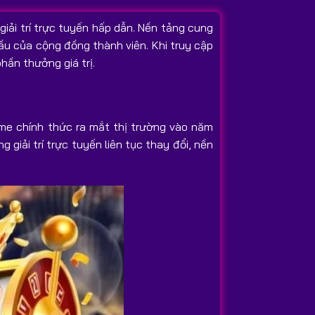
iải trí trực tuyến hấp dẫn. Nền tảng cung
ầu của cộng đồng thành viên. Khi truy cập
hần thưởng giá trị.
me chính thức ra mắt thị trường vào năm
iải trí trực tuyến liên tục thay đổi, nền