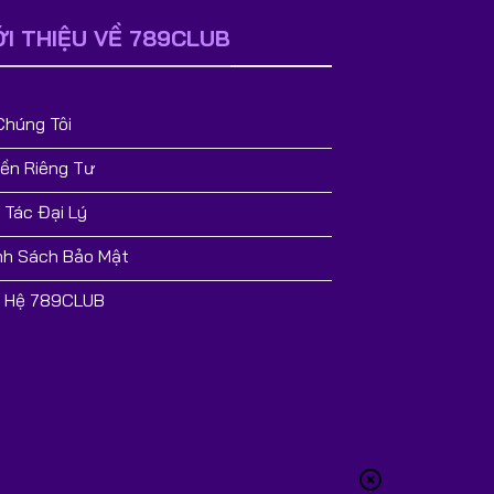
đánh giá kỹ lưỡng liên quan đến công nghệ,
ỚI THIỆU VỀ 789CLUB
Chúng Tôi
. Khi trở thành thành viên của
789CLUB
,
ệ thống.
ền Riêng Tư
 Tác Đại Lý
nh Sách Bảo Mật
n Hệ 789CLUB