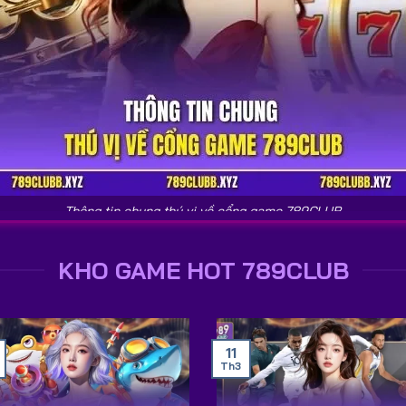
Thông tin chung thú vị về cổng game 789CLUB
KHO GAME HOT 789CLUB
tư kỹ lưỡng vào từng chuyên mục trò chơi cũng như dịch vụ c
 chọn trải nghiệm. Trong đó có thể kể đến các chuyên mục q
được xây dựng nhằm mang lại không gian giải trí phong phú cho 
ứ mệnh tại cổng game 789CLUB
11
Th3
 nhiều người dùng cũng quan tâm đến định hướng phát triển