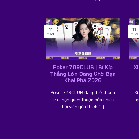
Tiếp tục đầu tư vào lĩnh vực giải trí t
cho hội viên.
Nâng cấp hệ thống chăm sóc khách h
11
11
Th3
Th3
tăng gấp 2 lần trong thời gian tới.
Tích hợp phần mềm nạp rút hiện đại với
Lợi thế đặc biệt nhất đ
Poker 789CLUB | Bí Kíp
X
Thắng Lớn Đang Chờ Bạn
Khi nhắc đến những cổng game trực tuyến
Khai Phá 2026
nhờ kho trò chơi phong phú mà còn sở hữu 
Poker 789CLUB đang trở thành
Xì
Giấy phép hoạt động
lựa chọn quen thuộc của nhiều
q
hội viên yêu thích [...]
Một trong những yếu tố quan trọng giúp k
dịch vụ dành cho người chơi,
789CLUB
c
Cụ thể, nền tảng đã được cấp phép bởi c