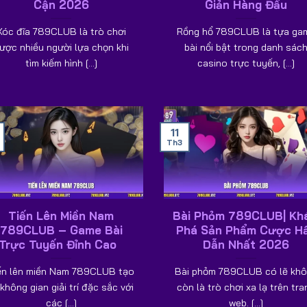
Cận 2026
Giản Hàng Đầu
Xóc đĩa 789CLUB là trò chơi
Rồng hổ 789CLUB là tựa ga
ược nhiều người lựa chọn khi
bài nổi bật trong danh sác
tìm kiếm hình [...]
casino trực tuyến, [...]
11
Th3
Tiến Lên Miền Nam
Bài Phỏm 789CLUB| Kh
789CLUB – Game Bài
Phá Sản Phẩm Cược H
Trực Tuyến Đỉnh Cao
Dẫn Nhất 2026
ến lên miền Nam 789CLUB tạo
Bài phỏm 789CLUB có lẽ kh
Tầm nhìn chiến lược của thương hiệu uy tín 789CLUB
 không gian giải trí đặc sắc với
còn là trò chơi xa lạ trên tra
các [...]
web. [...]