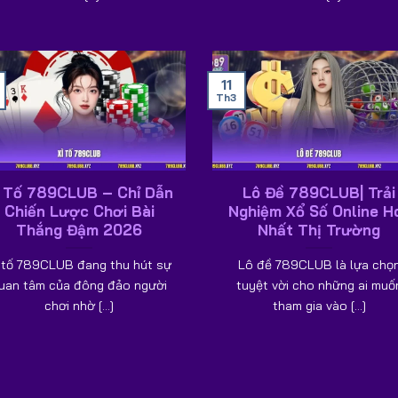
rực tuyến với kho game
789CLUB
được mở rộng 3000+ sản phẩ
àng, chương trình khuyến mãi
789CLUB
và công cụ tương 
11
Th3
 công nghệ AI nhận diện tài khoản, giúp xử lý thành công 100%
ược đánh giá cao của 789CLUB
ì Tố 789CLUB – Chỉ Dẫn
Lô Đề 789CLUB| Trải
Chiến Lược Chơi Bài
Nghiệm Xổ Số Online H
 uy tín,
789CLUB
luôn là cái tên được cộng đồng người chơi
Thắng Đậm 2026
Nhất Thị Trường
nhiều ưu điểm nổi bật giúp thương hiệu ngày càng khẳng định vị
 tố 789CLUB đang thu hút sự
Lô đề 789CLUB là lựa chọ
uan tâm của đông đảo người
tuyệt vời cho những ai muố
chơi nhờ [...]
tham gia vào [...]
hẳng định độ uy tín của nền tảng chính là hệ thống giấy phép
òn hoàn thiện đầy đủ các chứng nhận hoạt động từ những tổ 
ác tổ chức uy tín như MGA và PAGCOR. Đây đều là những đơn vị