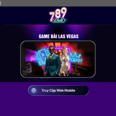
|
Bỏ
qua
nội
dung