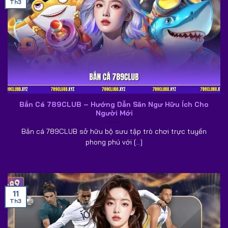
Th3
Sứ mệnh thương hiệu
Định hướng hoạt động của
789CLUB
được xây dựng
dựa trên những tiêu chí quan trọng nhằm mang lại trải
nghiệm tốt cho người tham gia. Những mục tiêu này giúp
nền tảng duy trì môi trường giải trí an toàn, minh bạch cho
cộng đồng người chơi.
Sứ
Chi tiết
Bắn Cá 789CLUB – Hướng Dẫn Săn Ngư Hữu Ích Cho
mệnh
Người Mới
Đây là tiêu chí được nền tảng ưu tiên hàng đầu. Hệ
Cá
Bắn cá 789CLUB sở hữu bộ sưu tập trò chơi trực tuyến
thống
789CLUB
đầu tư công nghệ bảo mật nhằm đảm
cược
phong phú với [...]
bảo dữ liệu cá nhân của người dùng luôn được bảo vệ.
an
Nhờ đó, mọi thông tin liên quan đến tài khoản đều được
toàn
lưu trữ an toàn trên hệ thống.
Nâng
Vì là nền tảng giải trí trực tuyến nên việc cải tiến trò
cấp
chơi luôn được chú trọng. Cổng game
789CLUB
11
kho
thường xuyên cập nhật thêm nhiều sản phẩm mới để
Th3
game
người dùng có thêm lựa chọn.