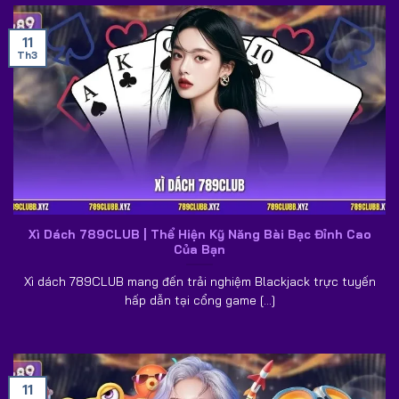
từng chuyên mục trò chơi cũng như dịch vụ cung cấp.
Nhiều sảnh game nổi bật liên tục được bổ sung để người
11
dùng có thêm lựa chọn trải nghiệm. Trong đó có thể kể
Th3
đến các chuyên mục quen thuộc như casino live, thể thao
789 CLUB
, nổ hũ, lô đề, bắn cá… Tất cả đều được xây
dựng nhằm mang lại không gian giải trí phong phú cho hội
viên.
Tầm nhìn hoạt động & sứ mệnh tại cổng
game 789CLUB
Xì Dách 789CLUB | Thể Hiện Kỹ Năng Bài Bạc Đỉnh Cao
Sau khi tìm hiểu về tổng quan nền tảng, nhiều người dùng
Của Bạn
cũng quan tâm đến định hướng phát triển của hệ thống.
Ngay từ giai đoạn đầu xây dựng thương hiệu,
789CLUB
Xì dách 789CLUB mang đến trải nghiệm Blackjack trực tuyến
hấp dẫn tại cổng game [...]
tài xỉu
đã xác định rõ tầm nhìn và sứ mệnh nhằm tạo nền
tảng phát triển bền vững. Nhờ định hướng rõ ràng, cổng
game không chỉ duy trì sự ổn định mà còn từng bước mở
rộng quy mô hoạt động.
11