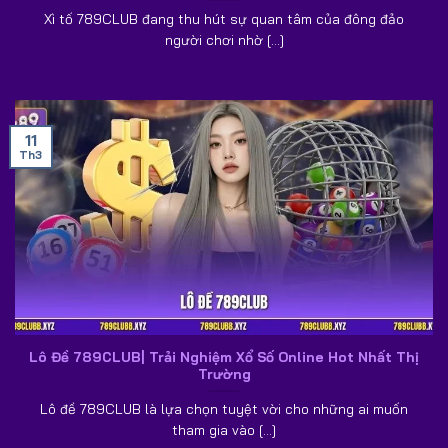
thống còn cung cấp nhiều môn khác như bóng chuyền,
Xì tố 789CLUB đang thu hút sự quan tâm của đông đảo
khúc côn cầu hay đua xe.
người chơi nhờ [...]
Đặc
Chi tiết
điểm
Tỷ lệ
Tỷ lệ Odds cạnh tranh được cập nhật liên tục theo
11
Odds
diễn biến trận đấu.
Th3
Phân
Nhiều loại kèo
789CLUB
phổ biến như handicap châu
loại
Á, châu Âu, Running Ball, Tài Xỉu, chẵn lẻ.
kèo
Cập
Thông tin trận đấu được cập nhật chi tiết để người
nhật
chơi tại
789CLUB
thuận tiện trong quá trình phân
nhanh
tích kèo.
Hướng dẫn hội viên truy cập và tương tác
trên 789CLUB
Lô Đề 789CLUB| Trải Nghiệm Xổ Số Online Hot Nhất Thị
Trường
Các bước thực hiện tại
789CLUB
được thiết kế đơn giản
Lô đề 789CLUB là lựa chọn tuyệt vời cho những ai muốn
nhằm giúp người dùng dễ dàng thao tác ngay từ lần đầu
tham gia vào [...]
sử dụng. Dưới đây là hướng dẫn chi tiết các bước quan