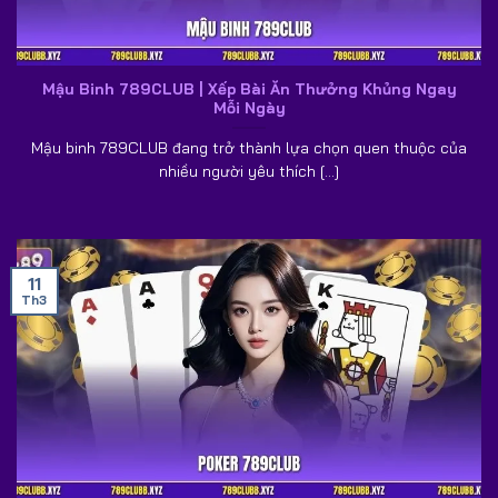
nhưng mỗi trò đều sở hữu cốt truyện riêng, giúp trải
nghiệm luôn mới mẻ.
Mậu Binh 789CLUB | Xếp Bài Ăn Thưởng Khủng Ngay
Mỗi Ngày
Mậu binh 789CLUB đang trở thành lựa chọn quen thuộc của
nhiều người yêu thích [...]
11
Th3
Chinh phục slot nổ hũ với cơ hội thắng Jackpot bùng nổ
Nhiều trò nổi bật như Nổ hũ Thần Tài, Sơn Tinh Thủy
Tinh, Tây Du Thần Ký, Sweet Bonanza, Ăn Khế Trả
Vàng.
Người chơi
789CLUB
chỉ cần nhấn spin để quay