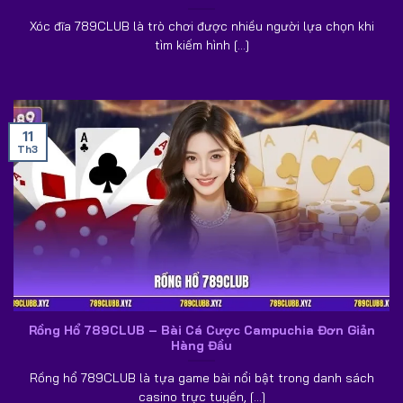
Bên cạnh yếu tố pháp lý, hệ thống bảo mật cũng là điểm
Xóc đĩa 789CLUB là trò chơi được nhiều người lựa chọn khi
mạnh được cộng đồng người chơi đánh giá cao. Khi trở
tìm kiếm hình [...]
thành thành viên của
789CLUB
, người dùng có thể yên
tâm trải nghiệm nhờ cơ chế bảo vệ dữ liệu hiện đại được
tích hợp trên toàn bộ hệ thống.
11
Th3
Rồng Hổ 789CLUB – Bài Cá Cược Campuchia Đơn Giản
Chính sách bảo mật của cổng game luôn được đầu tư chỉn chu
Hàng Đầu
Rồng hổ 789CLUB là tựa game bài nổi bật trong danh sách
789CLUB
sử dụng công nghệ SSL 128 bit kết hợp
casino trực tuyến, [...]