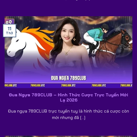
tường lửa Firewall nhằm bảo vệ toàn bộ dữ liệu cá
nhân. Nhờ đó, nguy cơ rò rỉ thông tin trong quá trình sử
dụng gần như được loại bỏ hoàn toàn.
11
Đội ngũ kỹ thuật của
789CLUB
luôn theo dõi hệ thống
Th3
liên tục để phát hiện các lỗ hổng bảo mật nếu có. Khi
xuất hiện vấn đề, bộ phận kỹ thuật sẽ nhanh chóng xử
lý nhằm đảm bảo hệ thống vận hành ổn định.
Hạng mục game đa dạng
Yếu tố tiếp theo giúp nền tảng
789CLUB
giữ chân người
chơi chính là hệ thống trò chơi đa dạng. Theo đánh giá từ
cộng đồng người dùng, 100% khách hàng đều hài lòng với
Đua Ngựa 789CLUB – Hình Thức Cược Trực Tuyến Mới
Lạ 2026
các chuyên mục giải trí được cung cấp trên hệ thống.
Đua ngựa 789CLUB trực tuyến tuy là hình thức cá cược còn
Hiện tại, cổng game
789CLUB
sở hữu khoảng 6 – 7 hạng
mới nhưng đã [...]
mục trò chơi khác nhau, liên tục được cập nhật nội dung
mới. Thư viện game của nền tảng đã vượt mốc 5000+