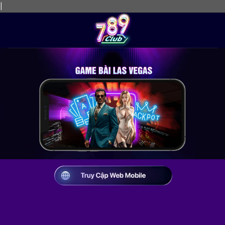
|
Bỏ
qua
nội
dung