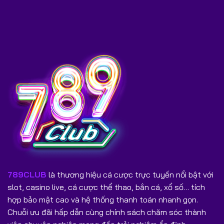
trọng từ đăng ký tài khoản, nạp tiền cho đến rút thưởng
để người chơi có thể trải nghiệm thuận lợi hơn.
Hướng dẫn hội viên từng quy trình cụ thể khi thao tác
789CLUB
là thương hiệu cá cược trực tuyến nổi bật với
Mở tài khoản 789CLUB mới
slot, casino live, cá cược thể thao, bắn cá, xổ số… tích
Người chơi mới có thể tạo tài khoản trên
789CLUB
chỉ
hợp bảo mật cao và hệ thống thanh toán nhanh gọn.
trong thời gian ngắn nhờ quy trình đăng ký được tối ưu
Chuỗi ưu đãi hấp dẫn cùng chính sách chăm sóc thành
đơn giản. Bên dưới sẽ là các bước cụ thể nhất, điển hình