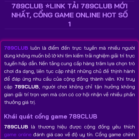
789CLUB ⭐️LINK TẢI 789CLUB MỚI
NHẤT, CỔNG GAME ONLINE HOT SỐ
1
789CLUB
luôn là điểm đến trực tuyến mà nhiều người
dùng không muốn bỏ lỡ khi tìm kiếm trải nghiệm giải trí trực
tuyến hấp dẫn. Nền tảng cung cấp hàng trăm lựa chọn trò
chơi đa dạng, liên tục cập nhật những chủ đề thịnh hành
để đáp ứng nhu cầu của cộng đồng thành viên. Khi truy
cập
789CLUB
, người chơi không chỉ tận hưởng không
gian giải trí trọn vẹn mà còn có cơ hội nhận về nhiều phần
thưởng giá trị.
Khái quát cổng game 789CLUB
789CLUB
là thương hiệu được cộng đồng yêu thích
game online
đánh giá cao về độ uy tín. Cổng game chính