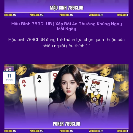
nhưng mỗi trò đều sở hữu cốt truyện riêng, giúp trải
nghiệm luôn mới mẻ.
Mậu Binh 789CLUB | Xếp Bài Ăn Thưởng Khủng Ngay
Mỗi Ngày
Mậu binh 789CLUB đang trở thành lựa chọn quen thuộc của
nhiều người yêu thích [...]
11
Th3
Chinh phục slot nổ hũ với cơ hội thắng Jackpot bùng nổ
Nhiều trò nổi bật như Nổ hũ Thần Tài, Sơn Tinh Thủy
Tinh, Tây Du Thần Ký, Sweet Bonanza, Ăn Khế Trả
Vàng.
Người chơi
789CLUB
chỉ cần nhấn spin để quay