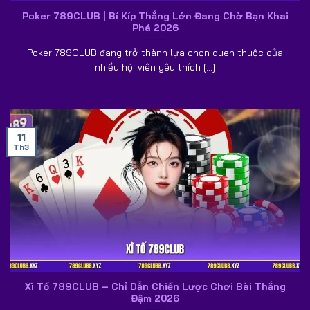
thưởng, nếu xuất hiện 3 biểu tượng giống nhau thì có
Poker 789CLUB | Bí Kíp Thắng Lớn Đang Chờ Bạn Khai
thể nhận phần thưởng giá trị.
Phá 2026
Poker 789CLUB đang trở thành lựa chọn quen thuộc của
Game bài 3D
nhiều hội viên yêu thích [...]
Chuyên mục game bài 3D trên
789CLUB
được xây dựng
nhằm phục vụ cộng đồng yêu thích các trò chơi bài truyền
thống. Nhờ thiết kế đồ họa sinh động, người chơi có thể
cảm nhận rõ không khí sôi động của từng bàn chơi.
11
Th3
Nhiều trò quen thuộc như Phỏm, Xì Tố
789CLUB
, Xì
Dách, Liêng, Tiến Lên Miền Nam.
Hệ thống cung cấp nhiều phòng chơi với cấp độ khác
nhau, phù hợp cho cả người mới lẫn người chơi lâu năm.
Thể thao sôi động
Sảnh thể thao
789CLUB
là điểm đến dành cho những
Xì Tố 789CLUB – Chỉ Dẫn Chiến Lược Chơi Bài Thắng
người yêu thích các giải đấu thể thao. Ngoài bóng đá, hệ
Đậm 2026