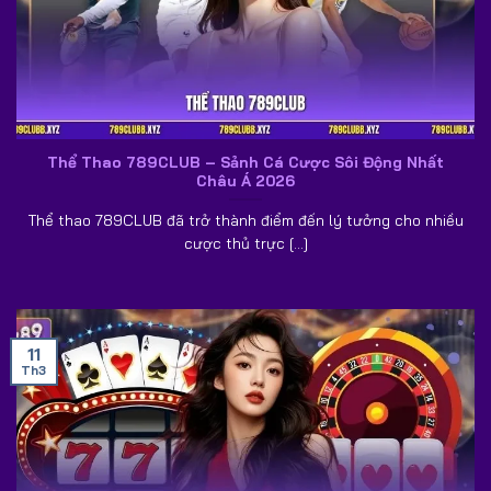
Chiến lược & tầm nhìn
Không chỉ dừng lại ở những thành công đã đạt được, nền
tảng
789CLUB
còn xây dựng chiến lược phát triển dài
hạn nhằm mở rộng quy mô hoạt động trong tương lai.
Những kế hoạch này tập trung vào việc nâng cao chất
lượng dịch vụ cũng như mở rộng hệ sinh thái trò chơi.
Thể Thao 789CLUB – Sảnh Cá Cược Sôi Động Nhất
Châu Á 2026
Thể thao 789CLUB đã trở thành điểm đến lý tưởng cho nhiều
cược thủ trực [...]
11
Th3
Tầm nhìn chiến lược của thương hiệu uy tín 789CLUB