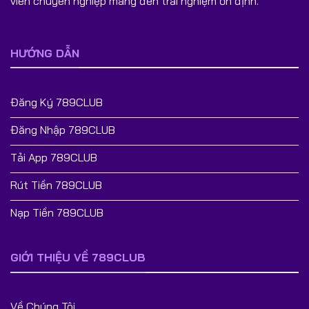
viên chuyên nghiệp mang đến trải nghiệm ổn định.
như sau:
Bước 1: Truy cập hệ thống
link tại 789 CLUB
thông
HƯỚNG DẪN
qua website chính thức
https://nashamuktikenders.in/
hoặc ứng dụng mobile.
Đăng Ký 789CLUB
Bước 2: Điền đầy đủ thông tin được yêu cầu trên biểu
mẫu đăng ký như tên đăng nhập
789CLUB
, mật khẩu,
Đăng Nhập 789CLUB
mã giới thiệu, số điện thoại, mã OTP.
Tải App 789CLUB
Bước 3: Kiểm tra lại toàn bộ những thông tin bản thân
đã nhập, sau đó xác nhận đăng ký. Hệ thống sẽ tiến
Rút Tiền 789CLUB
hành xét duyệt và kích hoạt tài khoản
789CLUB
chỉ
Nạp Tiền 789CLUB
sau chưa đầy 1 phút.
Nạp tiền 789CLUB thiết lập quỹ cược
GIỚI THIỆU VỀ 789CLUB
Sau khi đăng ký
789CLUB
thành công, người chơi cần
nạp tiền vào tài khoản để bắt đầu tham gia các trò chơi
trên hệ thống. Quy trình để tiến hành gửi tiền sẽ diễn ra cụ
Về Chúng Tôi