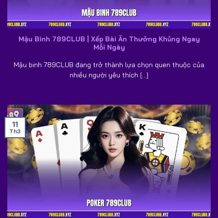
nhưng mỗi trò đều sở hữu cốt truyện riêng, giúp trải
nghiệm luôn mới mẻ.
Mậu Binh 789CLUB | Xếp Bài Ăn Thưởng Khủng Ngay
Mỗi Ngày
Mậu binh 789CLUB đang trở thành lựa chọn quen thuộc của
nhiều người yêu thích [...]
11
Th3
Chinh phục slot nổ hũ với cơ hội thắng Jackpot bùng nổ
Nhiều trò nổi bật như Nổ hũ Thần Tài, Sơn Tinh Thủy
Tinh, Tây Du Thần Ký, Sweet Bonanza, Ăn Khế Trả
Vàng.
Người chơi
789CLUB
chỉ cần nhấn spin để quay