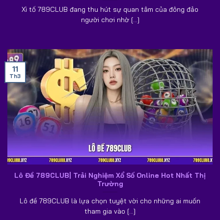
thống còn cung cấp nhiều môn khác như bóng chuyền,
Xì tố 789CLUB đang thu hút sự quan tâm của đông đảo
khúc côn cầu hay đua xe.
người chơi nhờ [...]
Đặc
Chi tiết
điểm
Tỷ lệ
Tỷ lệ Odds cạnh tranh được cập nhật liên tục theo
11
Odds
diễn biến trận đấu.
Th3
Phân
Nhiều loại kèo
789CLUB
phổ biến như handicap châu
loại
Á, châu Âu, Running Ball, Tài Xỉu, chẵn lẻ.
kèo
Cập
Thông tin trận đấu được cập nhật chi tiết để người
nhật
chơi tại
789CLUB
thuận tiện trong quá trình phân
nhanh
tích kèo.
Hướng dẫn hội viên truy cập và tương tác
trên 789CLUB
Lô Đề 789CLUB| Trải Nghiệm Xổ Số Online Hot Nhất Thị
Trường
Các bước thực hiện tại
789CLUB
được thiết kế đơn giản
Lô đề 789CLUB là lựa chọn tuyệt vời cho những ai muốn
nhằm giúp người dùng dễ dàng thao tác ngay từ lần đầu
tham gia vào [...]
sử dụng. Dưới đây là hướng dẫn chi tiết các bước quan