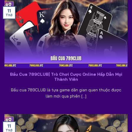
siêu phẩm nổi bật đến từ nhiều nhà phát hành danh tiếng.
11
Nạp rút nhanh & minh bạch
Th3
Không chỉ chú trọng đến trò chơi,
789CLUB
còn xây
dựng hệ thống giao dịch hiện đại nhằm giúp người dùng
thực hiện nạp rút thuận tiện. Quy trình thanh toán được
tự động hóa nhằm đảm bảo tốc độ xử lý nhanh chóng.
Hệ thống hỗ trợ nhiều phương thức thanh toán khác
nhau như banking, tiền ảo, ví điện tử, giftcode.
Bầu Cua 789CLUB| Trò Chơi Cược Online Hấp Dẫn Mọi
Các lệnh giao dịch được xử lý tự động trên
789CLUB
,
Thành Viên
đảm bảo quy trình khép kín và an toàn cho thành viên.
Bầu cua 789CLUB là tựa game dân gian quen thuộc được
Lịch sử thanh toán
789CLUB
được hiển thị minh bạch
làm mới qua phiên [...]
trên tài khoản để người dùng có thể kiểm tra bất cứ lúc
nào.
Hỗ trợ tận tâm kịp thời
11
Th3