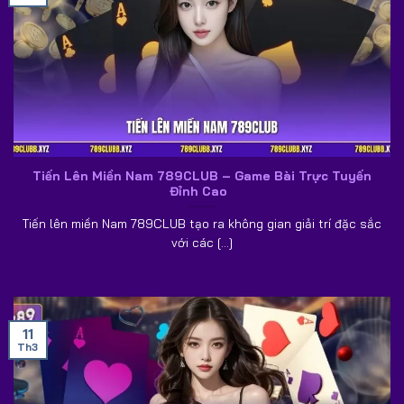
Yếu tố cũng góp phần tạo nên thành công của thương
hiệu chính là bộ phận chăm sóc khách hàng. Đội ngũ hỗ
trợ tại
789CLUB
được đào tạo bài bản về sản phẩm trò
chơi cũng như dịch vụ của hệ thống.
Nhờ kinh nghiệm chuyên môn vững vàng, chuyên viên tại
789CLUB
có thể phản hồi nhanh chóng khi người dùng
cần trợ giúp. Điều này giúp quá trình trải nghiệm của hội
Tiến Lên Miền Nam 789CLUB – Game Bài Trực Tuyến
viên luôn diễn ra thuận lợi.
Đỉnh Cao
Thư viện game 789CLUB cập nhật với
Tiến lên miền Nam 789CLUB tạo ra không gian giải trí đặc sắc
3000+ siêu phẩm đỉnh cao
với các [...]
Kho trò chơi của
789CLUB
là một trong những điểm nổi
bật khiến nhiều người chơi lựa chọn nền tảng. Hệ thống
hiện sở hữu hơn 3000+ trò chơi thuộc nhiều thể loại khác
11
nhau, đáp ứng nhu cầu giải trí của nhiều nhóm người dùng.
Th3
Live casino 789CLUB