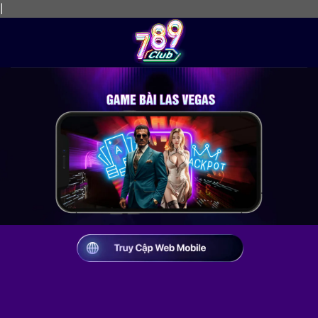
|
Bỏ
qua
nội
dung