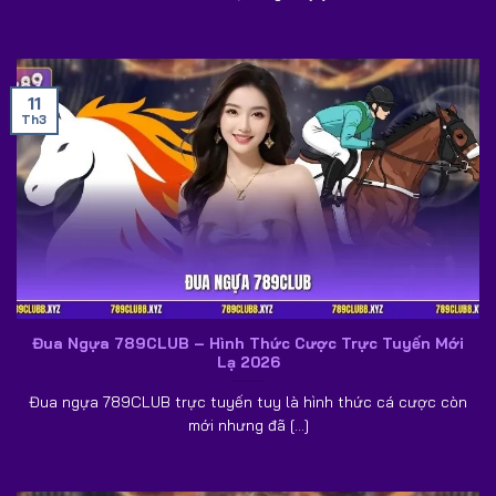
tường lửa Firewall nhằm bảo vệ toàn bộ dữ liệu cá
nhân. Nhờ đó, nguy cơ rò rỉ thông tin trong quá trình sử
dụng gần như được loại bỏ hoàn toàn.
11
Đội ngũ kỹ thuật của
789CLUB
luôn theo dõi hệ thống
Th3
liên tục để phát hiện các lỗ hổng bảo mật nếu có. Khi
xuất hiện vấn đề, bộ phận kỹ thuật sẽ nhanh chóng xử
lý nhằm đảm bảo hệ thống vận hành ổn định.
Hạng mục game đa dạng
Yếu tố tiếp theo giúp nền tảng
789CLUB
giữ chân người
chơi chính là hệ thống trò chơi đa dạng. Theo đánh giá từ
cộng đồng người dùng, 100% khách hàng đều hài lòng với
Đua Ngựa 789CLUB – Hình Thức Cược Trực Tuyến Mới
Lạ 2026
các chuyên mục giải trí được cung cấp trên hệ thống.
Đua ngựa 789CLUB trực tuyến tuy là hình thức cá cược còn
Hiện tại, cổng game
789CLUB
sở hữu khoảng 6 – 7 hạng
mới nhưng đã [...]
mục trò chơi khác nhau, liên tục được cập nhật nội dung
mới. Thư viện game của nền tảng đã vượt mốc 5000+