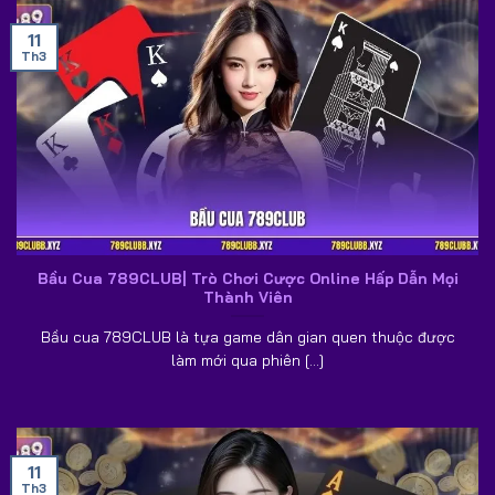
siêu phẩm nổi bật đến từ nhiều nhà phát hành danh tiếng.
11
Nạp rút nhanh & minh bạch
Th3
Không chỉ chú trọng đến trò chơi,
789CLUB
còn xây
dựng hệ thống giao dịch hiện đại nhằm giúp người dùng
thực hiện nạp rút thuận tiện. Quy trình thanh toán được
tự động hóa nhằm đảm bảo tốc độ xử lý nhanh chóng.
Hệ thống hỗ trợ nhiều phương thức thanh toán khác
nhau như banking, tiền ảo, ví điện tử, giftcode.
Bầu Cua 789CLUB| Trò Chơi Cược Online Hấp Dẫn Mọi
Các lệnh giao dịch được xử lý tự động trên
789CLUB
,
Thành Viên
đảm bảo quy trình khép kín và an toàn cho thành viên.
Bầu cua 789CLUB là tựa game dân gian quen thuộc được
Lịch sử thanh toán
789CLUB
được hiển thị minh bạch
làm mới qua phiên [...]
trên tài khoản để người dùng có thể kiểm tra bất cứ lúc
nào.
Hỗ trợ tận tâm kịp thời
11
Th3