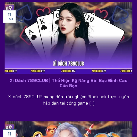
từng chuyên mục trò chơi cũng như dịch vụ cung cấp.
Nhiều sảnh game nổi bật liên tục được bổ sung để người
11
dùng có thêm lựa chọn trải nghiệm. Trong đó có thể kể
Th3
đến các chuyên mục quen thuộc như casino live, thể thao
789 CLUB
, nổ hũ, lô đề, bắn cá… Tất cả đều được xây
dựng nhằm mang lại không gian giải trí phong phú cho hội
viên.
Tầm nhìn hoạt động & sứ mệnh tại cổng
game 789CLUB
Xì Dách 789CLUB | Thể Hiện Kỹ Năng Bài Bạc Đỉnh Cao
Sau khi tìm hiểu về tổng quan nền tảng, nhiều người dùng
Của Bạn
cũng quan tâm đến định hướng phát triển của hệ thống.
Ngay từ giai đoạn đầu xây dựng thương hiệu,
789CLUB
Xì dách 789CLUB mang đến trải nghiệm Blackjack trực tuyến
hấp dẫn tại cổng game [...]
tài xỉu
đã xác định rõ tầm nhìn và sứ mệnh nhằm tạo nền
tảng phát triển bền vững. Nhờ định hướng rõ ràng, cổng
game không chỉ duy trì sự ổn định mà còn từng bước mở
rộng quy mô hoạt động.
11