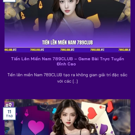
Yếu tố cũng góp phần tạo nên thành công của thương
hiệu chính là bộ phận chăm sóc khách hàng. Đội ngũ hỗ
trợ tại
789CLUB
được đào tạo bài bản về sản phẩm trò
chơi cũng như dịch vụ của hệ thống.
Nhờ kinh nghiệm chuyên môn vững vàng, chuyên viên tại
789CLUB
có thể phản hồi nhanh chóng khi người dùng
cần trợ giúp. Điều này giúp quá trình trải nghiệm của hội
Tiến Lên Miền Nam 789CLUB – Game Bài Trực Tuyến
viên luôn diễn ra thuận lợi.
Đỉnh Cao
Thư viện game 789CLUB cập nhật với
Tiến lên miền Nam 789CLUB tạo ra không gian giải trí đặc sắc
3000+ siêu phẩm đỉnh cao
với các [...]
Kho trò chơi của
789CLUB
là một trong những điểm nổi
bật khiến nhiều người chơi lựa chọn nền tảng. Hệ thống
hiện sở hữu hơn 3000+ trò chơi thuộc nhiều thể loại khác
11
nhau, đáp ứng nhu cầu giải trí của nhiều nhóm người dùng.
Th3
Live casino 789CLUB