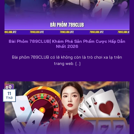
Sảnh live casino
789CLUB
là chuyên mục thu hút đông
đảo người chơi ngay từ lần truy cập đầu tiên. Không gian
trò chơi được thiết kế giống với sòng bạc thực tế tại
Macau, mang lại cảm giác chân thực cho người tham gia.
Hệ thống có sự xuất hiện của các dealer chuyên
Bài Phỏm 789CLUB| Khám Phá Sản Phẩm Cược Hấp Dẫn
nghiệp, giúp quá trình chơi game tại
789CLUB
trở nên
Nhất 2026
sinh động hơn.
Bài phỏm 789CLUB có lẽ không còn là trò chơi xa lạ trên
Khoảng 30+ phòng game với nhiều trò quen thuộc như
trang web. [...]
Baccarat, Rồng Hổ, Sicbo, Poker, Roulette.
Hình ảnh phát trực tiếp có chất lượng cao, mang lại trải
nghiệm gần giống casino truyền thống.
11
Th3
Slot game thưởng
Sảnh slot game
789CLUB
là lựa chọn yêu thích của
nhiều người chơi nhờ lối chơi đơn giản và cơ hội nhận
thưởng lớn. Dù cơ chế quay thưởng tương đối giống nhau