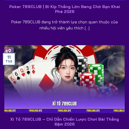
thưởng, nếu xuất hiện 3 biểu tượng giống nhau thì có
Poker 789CLUB | Bí Kíp Thắng Lớn Đang Chờ Bạn Khai
thể nhận phần thưởng giá trị.
Phá 2026
Poker 789CLUB đang trở thành lựa chọn quen thuộc của
Game bài 3D
nhiều hội viên yêu thích [...]
Chuyên mục game bài 3D trên
789CLUB
được xây dựng
nhằm phục vụ cộng đồng yêu thích các trò chơi bài truyền
thống. Nhờ thiết kế đồ họa sinh động, người chơi có thể
cảm nhận rõ không khí sôi động của từng bàn chơi.
11
Th3
Nhiều trò quen thuộc như Phỏm, Xì Tố
789CLUB
, Xì
Dách, Liêng, Tiến Lên Miền Nam.
Hệ thống cung cấp nhiều phòng chơi với cấp độ khác
nhau, phù hợp cho cả người mới lẫn người chơi lâu năm.
Thể thao sôi động
Sảnh thể thao
789CLUB
là điểm đến dành cho những
Xì Tố 789CLUB – Chỉ Dẫn Chiến Lược Chơi Bài Thắng
người yêu thích các giải đấu thể thao. Ngoài bóng đá, hệ
Đậm 2026