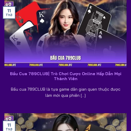
siêu phẩm nổi bật đến từ nhiều nhà phát hành danh tiếng.
11
Nạp rút nhanh & minh bạch
Th3
Không chỉ chú trọng đến trò chơi,
789CLUB
còn xây
dựng hệ thống giao dịch hiện đại nhằm giúp người dùng
thực hiện nạp rút thuận tiện. Quy trình thanh toán được
tự động hóa nhằm đảm bảo tốc độ xử lý nhanh chóng.
Hệ thống hỗ trợ nhiều phương thức thanh toán khác
nhau như banking, tiền ảo, ví điện tử, giftcode.
Bầu Cua 789CLUB| Trò Chơi Cược Online Hấp Dẫn Mọi
Các lệnh giao dịch được xử lý tự động trên
789CLUB
,
Thành Viên
đảm bảo quy trình khép kín và an toàn cho thành viên.
Bầu cua 789CLUB là tựa game dân gian quen thuộc được
Lịch sử thanh toán
789CLUB
được hiển thị minh bạch
làm mới qua phiên [...]
trên tài khoản để người dùng có thể kiểm tra bất cứ lúc
nào.
Hỗ trợ tận tâm kịp thời
11
Th3