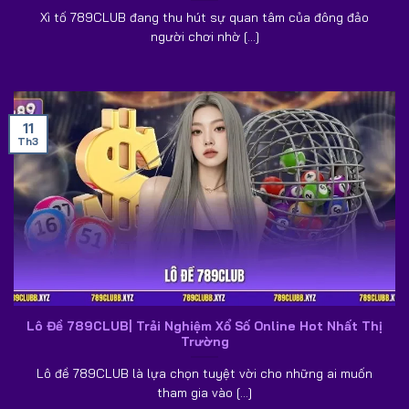
thống còn cung cấp nhiều môn khác như bóng chuyền,
Xì tố 789CLUB đang thu hút sự quan tâm của đông đảo
khúc côn cầu hay đua xe.
người chơi nhờ [...]
Đặc
Chi tiết
điểm
Tỷ lệ
Tỷ lệ Odds cạnh tranh được cập nhật liên tục theo
11
Odds
diễn biến trận đấu.
Th3
Phân
Nhiều loại kèo
789CLUB
phổ biến như handicap châu
loại
Á, châu Âu, Running Ball, Tài Xỉu, chẵn lẻ.
kèo
Cập
Thông tin trận đấu được cập nhật chi tiết để người
nhật
chơi tại
789CLUB
thuận tiện trong quá trình phân
nhanh
tích kèo.
Hướng dẫn hội viên truy cập và tương tác
trên 789CLUB
Lô Đề 789CLUB| Trải Nghiệm Xổ Số Online Hot Nhất Thị
Trường
Các bước thực hiện tại
789CLUB
được thiết kế đơn giản
Lô đề 789CLUB là lựa chọn tuyệt vời cho những ai muốn
nhằm giúp người dùng dễ dàng thao tác ngay từ lần đầu
tham gia vào [...]
sử dụng. Dưới đây là hướng dẫn chi tiết các bước quan