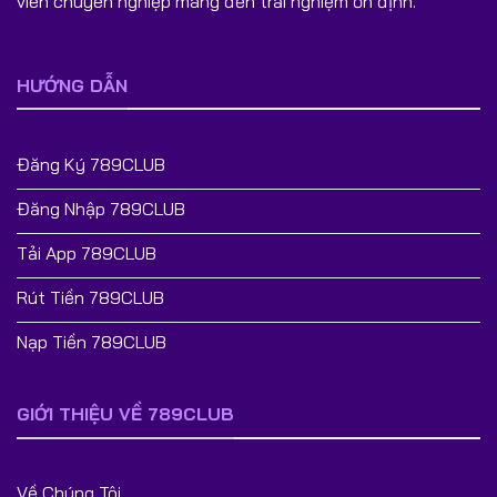
viên chuyên nghiệp mang đến trải nghiệm ổn định.
như sau:
Bước 1: Truy cập hệ thống
link tại 789 CLUB
thông
HƯỚNG DẪN
qua website chính thức
https://eliteguruvayur.in/
hoặc
ứng dụng mobile.
Đăng Ký 789CLUB
Bước 2: Điền đầy đủ thông tin được yêu cầu trên biểu
mẫu đăng ký như tên đăng nhập
789CLUB
, mật khẩu,
Đăng Nhập 789CLUB
mã giới thiệu, số điện thoại, mã OTP.
Tải App 789CLUB
Bước 3: Kiểm tra lại toàn bộ những thông tin bản thân
đã nhập, sau đó xác nhận đăng ký. Hệ thống sẽ tiến
Rút Tiền 789CLUB
hành xét duyệt và kích hoạt tài khoản
789CLUB
chỉ
Nạp Tiền 789CLUB
sau chưa đầy 1 phút.
Nạp tiền 789CLUB thiết lập quỹ cược
GIỚI THIỆU VỀ 789CLUB
Sau khi đăng ký
789CLUB
thành công, người chơi cần
nạp tiền vào tài khoản để bắt đầu tham gia các trò chơi
trên hệ thống. Quy trình để tiến hành gửi tiền sẽ diễn ra cụ
Về Chúng Tôi