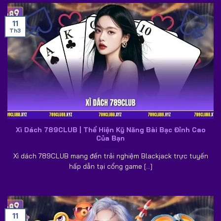
từng chuyên mục trò chơi cũng như dịch vụ cung cấp.
Nhiều sảnh game nổi bật liên tục được bổ sung để người
11
dùng có thêm lựa chọn trải nghiệm. Trong đó có thể kể
Th3
đến các chuyên mục quen thuộc như casino live, thể thao
789 CLUB
, nổ hũ, lô đề, bắn cá… Tất cả đều được xây
dựng nhằm mang lại không gian giải trí phong phú cho hội
viên.
Tầm nhìn hoạt động & sứ mệnh tại cổng
game 789CLUB
Xì Dách 789CLUB | Thể Hiện Kỹ Năng Bài Bạc Đỉnh Cao
Sau khi tìm hiểu về tổng quan nền tảng, nhiều người dùng
Của Bạn
cũng quan tâm đến định hướng phát triển của hệ thống.
Ngay từ giai đoạn đầu xây dựng thương hiệu,
789CLUB
Xì dách 789CLUB mang đến trải nghiệm Blackjack trực tuyến
hấp dẫn tại cổng game [...]
tài xỉu
đã xác định rõ tầm nhìn và sứ mệnh nhằm tạo nền
tảng phát triển bền vững. Nhờ định hướng rõ ràng, cổng
game không chỉ duy trì sự ổn định mà còn từng bước mở
rộng quy mô hoạt động.
11