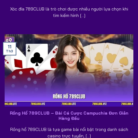
Bên cạnh yếu tố pháp lý, hệ thống bảo mật cũng là điểm
Xóc đĩa 789CLUB là trò chơi được nhiều người lựa chọn khi
mạnh được cộng đồng người chơi đánh giá cao. Khi trở
tìm kiếm hình [...]
thành thành viên của
789CLUB
, người dùng có thể yên
tâm trải nghiệm nhờ cơ chế bảo vệ dữ liệu hiện đại được
tích hợp trên toàn bộ hệ thống.
11
Th3
Rồng Hổ 789CLUB – Bài Cá Cược Campuchia Đơn Giản
Chính sách bảo mật của cổng game luôn được đầu tư chỉn chu
Hàng Đầu
Rồng hổ 789CLUB là tựa game bài nổi bật trong danh sách
789CLUB
sử dụng công nghệ SSL 128 bit kết hợp
casino trực tuyến, [...]