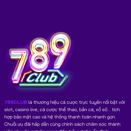
trọng từ đăng ký tài khoản, nạp tiền cho đến rút thưởng
để người chơi có thể trải nghiệm thuận lợi hơn.
Hướng dẫn hội viên từng quy trình cụ thể khi thao tác
789CLUB
là thương hiệu cá cược trực tuyến nổi bật với
Mở tài khoản 789CLUB mới
slot, casino live, cá cược thể thao, bắn cá, xổ số… tích
Người chơi mới có thể tạo tài khoản trên
789CLUB
chỉ
hợp bảo mật cao và hệ thống thanh toán nhanh gọn.
trong thời gian ngắn nhờ quy trình đăng ký được tối ưu
Chuỗi ưu đãi hấp dẫn cùng chính sách chăm sóc thành
đơn giản. Bên dưới sẽ là các bước cụ thể nhất, điển hình