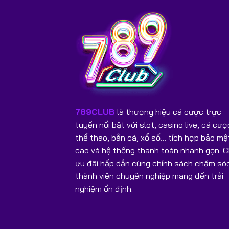
tiêu chuẩn kiểm duyệt nghiêm ngặt. Để 
bảo mật, tính minh bạch trong vận hành.
789CLUB bảo mật đỉnh cao
Bên cạnh yếu tố pháp lý, hệ thống bảo m
người dùng có thể yên tâm trải nghiệm nhờ
789CLUB
là thương hiệu cá cược trực
tuyến nổi bật với slot, casino live, cá cượ
thể thao, bắn cá, xổ số… tích hợp bảo mậ
cao và hệ thống thanh toán nhanh gọn. C
ưu đãi hấp dẫn cùng chính sách chăm só
thành viên chuyên nghiệp mang đến trải
nghiệm ổn định.