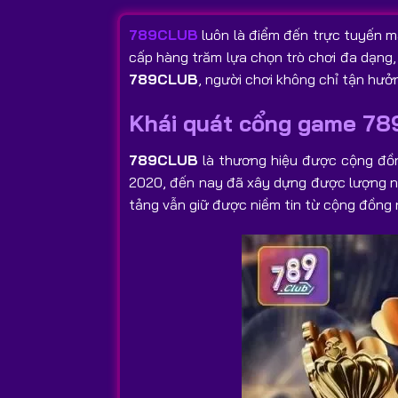
789CLUB
luôn là điểm đến trực tuyến mà
cấp hàng trăm lựa chọn trò chơi đa dạng,
789CLUB
, người chơi không chỉ tận hưởn
Khái quát cổng game 7
789CLUB
là thương hiệu được cộng đồ
2020, đến nay đã xây dựng được lượng ngư
tảng vẫn giữ được niềm tin từ cộng đồng 