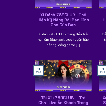
dựng thương hiệu,
789CLUB
tài xỉu
đã x
game không chỉ duy trì sự ổn định mà cò
Xì Dách 789CLUB | Thể
Hiện Kỹ Năng Bài Bạc Đỉnh
H
Sứ mệnh thương hiệu
Cao Của Bạn
Định hướng hoạt động của
789CLUB
đư
Xì dách 789CLUB mang đến trải
Bắ
Những mục tiêu này giúp nền tảng duy trì 
nghiệm Blackjack trực tuyến hấp
t
dẫn tại cổng game [...]
Sứ mệnh
Chi tiết
Cá cược
Đây là tiêu chí được nền tảng 
an toàn
luôn được bảo vệ. Nhờ đó, mọi t
Nâng cấp
Vì là nền tảng giải trí trực tuy
11
11
kho game
phẩm mới để người dùng có thê
Th3
Th3
Chiến lược & tầm nhìn
Không chỉ dừng lại ở những thành công 
Tài Xỉu 789CLUB – Trò
X
động trong tương lai. Những kế hoạch này 
Chơi Live Ăn Khách Trong
S