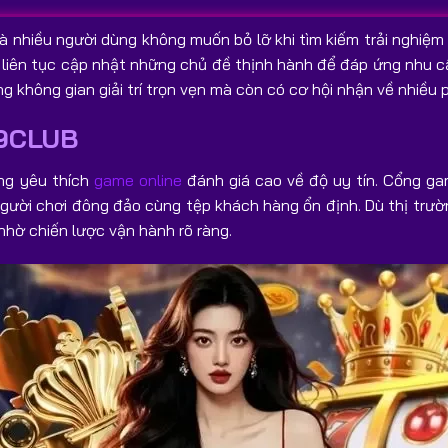
 nhiều người dùng không muốn bỏ lỡ khi tìm kiếm trải nghiệm g
 liên tục cập nhật những chủ đề thịnh hành để đáp ứng nhu c
g không gian giải trí trọn vẹn mà còn có cơ hội nhận về nhiều p
89CLUB
ng yêu thích
game online
đánh giá cao về độ uy tín. Cổng ga
ời chơi đông đảo cùng tệp khách hàng ổn định. Dù thị trường g
nhờ chiến lược vận hành rõ ràng.