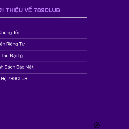
đánh giá kỹ lưỡng liên quan đến công nghệ,
ỚI THIỆU VỀ 789CLUB
Chúng Tôi
. Khi trở thành thành viên của
789CLUB
,
ệ thống.
ền Riêng Tư
 Tác Đại Lý
nh Sách Bảo Mật
n Hệ 789CLUB