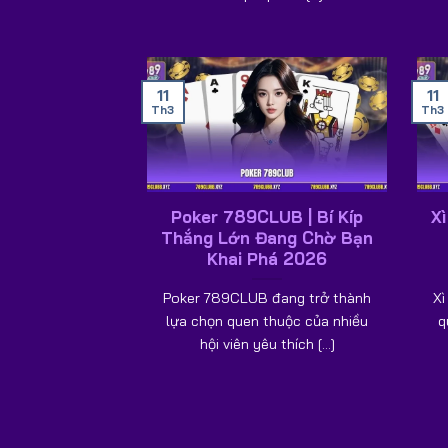
Tiếp tục đầu tư vào lĩnh vực giải trí t
cho hội viên.
Nâng cấp hệ thống chăm sóc khách h
11
11
Th3
Th3
tăng gấp 2 lần trong thời gian tới.
Tích hợp phần mềm nạp rút hiện đại với
Lợi thế đặc biệt nhất đ
Poker 789CLUB | Bí Kíp
X
Thắng Lớn Đang Chờ Bạn
Khi nhắc đến những cổng game trực tuyến
Khai Phá 2026
nhờ kho trò chơi phong phú mà còn sở hữu 
Poker 789CLUB đang trở thành
Xì
Giấy phép hoạt động
lựa chọn quen thuộc của nhiều
q
hội viên yêu thích [...]
Một trong những yếu tố quan trọng giúp k
dịch vụ dành cho người chơi,
789CLUB
c
Cụ thể, nền tảng đã được cấp phép bởi c