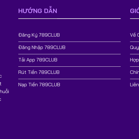
nhận được giấy phép này,
789CLUB
phải trải qua quá trình 
HƯỚNG DẪN
GI
Đăng Ký 789CLUB
Về 
ật cũng là điểm mạnh được cộng đồng người chơi đánh giá cao
 cơ chế bảo vệ dữ liệu hiện đại được tích hợp trên toàn bộ h
Đăng Nhập 789CLUB
Quy
Tải App 789CLUB
Hợp
Rút Tiền 789CLUB
Chí
c
t
Nạp Tiền 789CLUB
Liê
huỗi
c