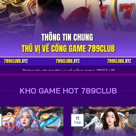
Thông tin chung thú vị về cổng game 789CLUB
KHO GAME HOT 789CLUB
tư kỹ lưỡng vào từng chuyên mục trò chơi cũng như dịch vụ c
 chọn trải nghiệm. Trong đó có thể kể đến các chuyên mục q
được xây dựng nhằm mang lại không gian giải trí phong phú cho 
ứ mệnh tại cổng game 789CLUB
11
Th3
 nhiều người dùng cũng quan tâm đến định hướng phát triển