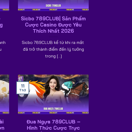
n bền vững. Nhờ định hướng rõ ràng, cổng
–
Sicbo 789CLUB| Sản Phẩm
g
Cược Casino Được Yêu
Thích Nhất 2026
lại trải nghiệm tốt cho người tham gia.
ành
Sicbo 789CLUB kể từ khi ra mắt
i.
u
đã trở thành điểm đến lý tưởng
trong [...]
m đảm bảo dữ liệu cá nhân của người dùng
hống.
UB
thường xuyên cập nhật thêm nhiều sản
11
Th3
t triển dài hạn nhằm mở rộng quy mô hoạt
ài
Đua Ngựa 789CLUB –
ộng hệ sinh thái trò chơi.
ơn
Hình Thức Cược Trực