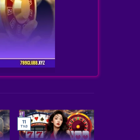
ung cấp. Nhiều sảnh game nổi bật liên tục
uen thuộc như casino live, thể thao
789
hội viên.
11
Th3
 của hệ thống. Ngay từ giai đoạn đầu xây