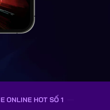
E ONLINE HOT SỐ 1