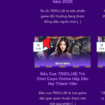
Năm 2026
Tài xỉu 789CLUB là siêu phẩm
game đổi thưởng đang được
đ
đông đảo người chơi [...]
11
11
Th3
Th3
Bầu Cua 789CLUB| Trò
Chơi Cược Online Hấp Dẫn
Mọi Thành Viên
Bầu cua 789CLUB là tựa game
Ti
dân gian quen thuộc được làm
ra
mới qua phiên [...]