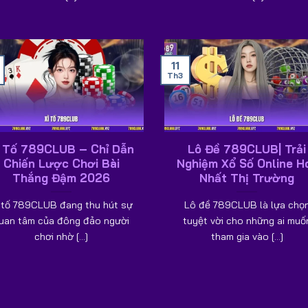
rực tuyến với kho game
789CLUB
được mở rộng 3000+ sản phẩ
àng, chương trình khuyến mãi
789CLUB
và công cụ tương 
11
Th3
 công nghệ AI nhận diện tài khoản, giúp xử lý thành công 100%
ược đánh giá cao của 789CLUB
ì Tố 789CLUB – Chỉ Dẫn
Lô Đề 789CLUB| Trải
Chiến Lược Chơi Bài
Nghiệm Xổ Số Online H
 uy tín,
789CLUB
luôn là cái tên được cộng đồng người chơi
Thắng Đậm 2026
Nhất Thị Trường
nhiều ưu điểm nổi bật giúp thương hiệu ngày càng khẳng định vị
 tố 789CLUB đang thu hút sự
Lô đề 789CLUB là lựa chọ
uan tâm của đông đảo người
tuyệt vời cho những ai muố
chơi nhờ [...]
tham gia vào [...]
hẳng định độ uy tín của nền tảng chính là hệ thống giấy phép
òn hoàn thiện đầy đủ các chứng nhận hoạt động từ những tổ 
ác tổ chức uy tín như MGA và PAGCOR. Đây đều là những đơn vị