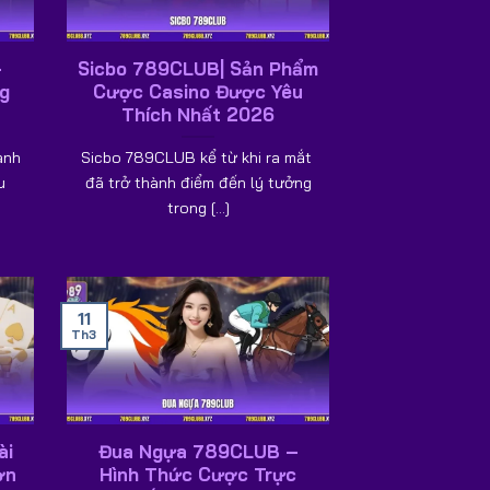
n bền vững. Nhờ định hướng rõ ràng, cổng
–
Sicbo 789CLUB| Sản Phẩm
g
Cược Casino Được Yêu
Thích Nhất 2026
lại trải nghiệm tốt cho người tham gia.
ành
Sicbo 789CLUB kể từ khi ra mắt
i.
u
đã trở thành điểm đến lý tưởng
trong [...]
m đảm bảo dữ liệu cá nhân của người dùng
hống.
UB
thường xuyên cập nhật thêm nhiều sản
11
Th3
t triển dài hạn nhằm mở rộng quy mô hoạt
ài
Đua Ngựa 789CLUB –
ộng hệ sinh thái trò chơi.
ơn
Hình Thức Cược Trực