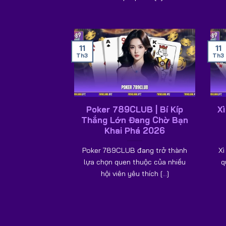
Tiếp tục đầu tư vào lĩnh vực giải trí t
cho hội viên.
Nâng cấp hệ thống chăm sóc khách h
11
11
Th3
Th3
tăng gấp 2 lần trong thời gian tới.
Tích hợp phần mềm nạp rút hiện đại với
Lợi thế đặc biệt nhất đ
Poker 789CLUB | Bí Kíp
X
Thắng Lớn Đang Chờ Bạn
Khi nhắc đến những cổng game trực tuyến
Khai Phá 2026
nhờ kho trò chơi phong phú mà còn sở hữu 
Poker 789CLUB đang trở thành
Xì
Giấy phép hoạt động
lựa chọn quen thuộc của nhiều
q
hội viên yêu thích [...]
Một trong những yếu tố quan trọng giúp k
dịch vụ dành cho người chơi,
789CLUB
c
Cụ thể, nền tảng đã được cấp phép bởi c