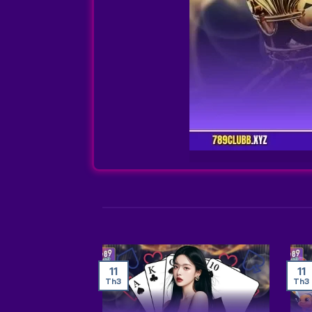
Để đạt được điều này,
789CLUB
đã đầu 
được bổ sung để người dùng có thêm lựa
CLUB
, nổ hũ, lô đề, bắn cá… Tất cả đều 
Tầm nhìn hoạt động & s
11
11
Th3
Th3
Sau khi tìm hiểu về tổng quan nền tảng,