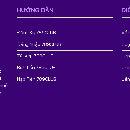
nhận được giấy phép này,
789CLUB
phải trải qua quá trình 
HƯỚNG DẪN
GI
Đăng Ký 789CLUB
Về 
ật cũng là điểm mạnh được cộng đồng người chơi đánh giá cao
 cơ chế bảo vệ dữ liệu hiện đại được tích hợp trên toàn bộ h
Đăng Nhập 789CLUB
Quy
Tải App 789CLUB
Hợp
Rút Tiền 789CLUB
Chí
c
t
Nạp Tiền 789CLUB
Liê
huỗi
c