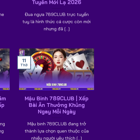
Tuyến Mới Lạ 2026
me
Đua ngựa 789CLUB trực tuyến
h
tuy là hình thức cá cược còn mới
nhưng đã [...]
11
Th3
ám
Mậu Binh 789CLUB | Xếp
ấp
Bài Ăn Thưởng Khủng
Ngay Mỗi Ngày
ông
Mậu binh 789CLUB đang trở
ng
thành lựa chọn quen thuộc của
nhiều người yêu thích [...]