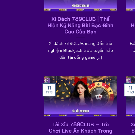
dựng thương hiệu,
789CLUB
tài xỉu
đã x
game không chỉ duy trì sự ổn định mà cò
Xì Dách 789CLUB | Thể
Hiện Kỹ Năng Bài Bạc Đỉnh
H
Sứ mệnh thương hiệu
Cao Của Bạn
Định hướng hoạt động của
789CLUB
đư
Xì dách 789CLUB mang đến trải
Bắ
Những mục tiêu này giúp nền tảng duy trì 
nghiệm Blackjack trực tuyến hấp
t
dẫn tại cổng game [...]
Sứ mệnh
Chi tiết
Cá cược
Đây là tiêu chí được nền tảng 
an toàn
luôn được bảo vệ. Nhờ đó, mọi t
Nâng cấp
Vì là nền tảng giải trí trực tuy
11
11
kho game
phẩm mới để người dùng có thê
Th3
Th3
Chiến lược & tầm nhìn
Không chỉ dừng lại ở những thành công 
Tài Xỉu 789CLUB – Trò
X
động trong tương lai. Những kế hoạch này 
Chơi Live Ăn Khách Trong
S