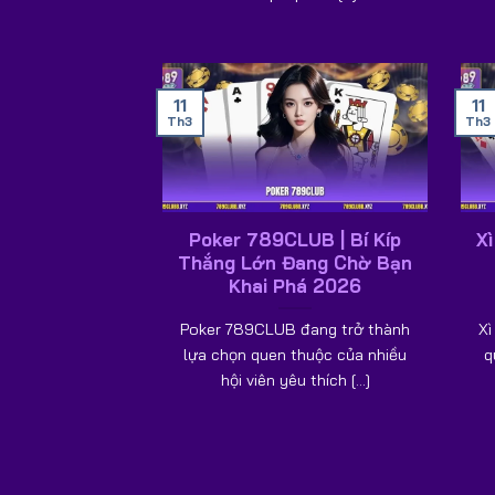
Tiếp tục đầu tư vào lĩnh vực giải trí t
cho hội viên.
Nâng cấp hệ thống chăm sóc khách h
11
11
Th3
Th3
tăng gấp 2 lần trong thời gian tới.
Tích hợp phần mềm nạp rút hiện đại với
Lợi thế đặc biệt nhất đ
Poker 789CLUB | Bí Kíp
X
Thắng Lớn Đang Chờ Bạn
Khi nhắc đến những cổng game trực tuyến
Khai Phá 2026
nhờ kho trò chơi phong phú mà còn sở hữu 
Poker 789CLUB đang trở thành
Xì
Giấy phép hoạt động
lựa chọn quen thuộc của nhiều
q
hội viên yêu thích [...]
Một trong những yếu tố quan trọng giúp k
dịch vụ dành cho người chơi,
789CLUB
c
Cụ thể, nền tảng đã được cấp phép bởi c