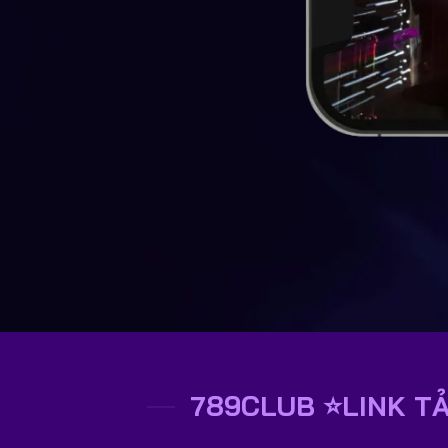
789CLUB ⭐️LINK T