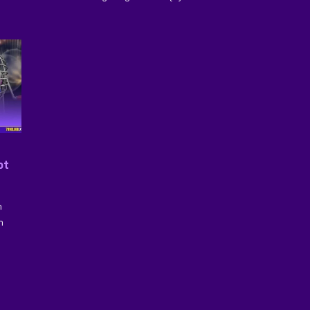
m mới, mang đến nhiều lựa chọn hấp dẫn
tác để đáp ứng lượng thành viên dự kiến
 giao dịch được thực hiện trên hệ thống.
ot
 đánh giá cao. Nền tảng không chỉ thu hút
 thế trên thị trường giải trí online.
n
n
 hợp pháp. Không chỉ tập trung phát triển
chức quốc tế.
 quản lý lĩnh vực giải trí trực tuyến có