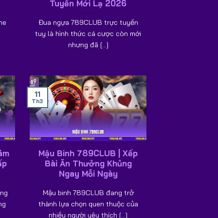
Tuyến Mới Lạ 2026
me
Đua ngựa 789CLUB trực tuyến
h
tuy là hình thức cá cược còn mới
nhưng đã [...]
11
Th3
ám
Mậu Binh 789CLUB | Xếp
ấp
Bài Ăn Thưởng Khủng
Ngay Mỗi Ngày
ông
Mậu binh 789CLUB đang trở
ng
thành lựa chọn quen thuộc của
nhiều người yêu thích [...]