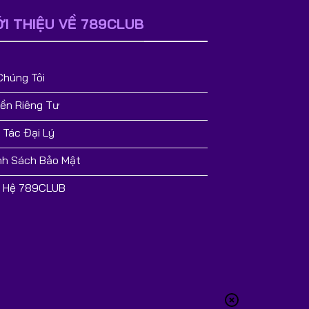
đánh giá kỹ lưỡng liên quan đến công nghệ,
ỚI THIỆU VỀ 789CLUB
Chúng Tôi
. Khi trở thành thành viên của
789CLUB
,
ệ thống.
ền Riêng Tư
 Tác Đại Lý
nh Sách Bảo Mật
n Hệ 789CLUB