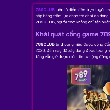
789CLUB
luôn là điểm đến trực tuyến mà
cấp hàng trăm lựa chọn trò chơi đa dạng,
789CLUB
, người chơi không chỉ tận hưởn
Khái quát cổng game 7
789CLUB
là thương hiệu được cộng đồ
2020, đến nay đã xây dựng được lượng ngư
tảng vẫn giữ được niềm tin từ cộng đồng 