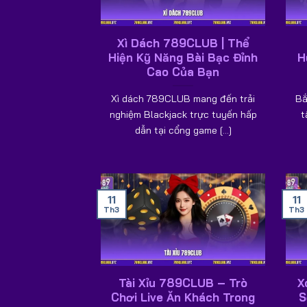
dựng thương hiệu,
789CLUB
tài xỉu
đã x
game không chỉ duy trì sự ổn định mà cò
Xì Dách 789CLUB | Thể
Hiện Kỹ Năng Bài Bạc Đỉnh
H
Sứ mệnh thương hiệu
Cao Của Bạn
Định hướng hoạt động của
789CLUB
đư
Xì dách 789CLUB mang đến trải
Bắ
Những mục tiêu này giúp nền tảng duy trì 
nghiệm Blackjack trực tuyến hấp
t
dẫn tại cổng game [...]
Sứ mệnh
Chi tiết
Cá cược
Đây là tiêu chí được nền tảng 
an toàn
luôn được bảo vệ. Nhờ đó, mọi t
Nâng cấp
Vì là nền tảng giải trí trực tuy
11
11
kho game
phẩm mới để người dùng có thê
Th3
Th3
Chiến lược & tầm nhìn
Không chỉ dừng lại ở những thành công 
Tài Xỉu 789CLUB – Trò
X
động trong tương lai. Những kế hoạch này 
Chơi Live Ăn Khách Trong
S