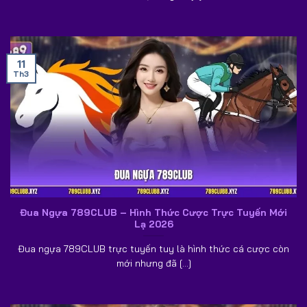
tường lửa Firewall nhằm bảo vệ toàn bộ dữ liệu cá
nhân. Nhờ đó, nguy cơ rò rỉ thông tin trong quá trình sử
dụng gần như được loại bỏ hoàn toàn.
11
Đội ngũ kỹ thuật của
789CLUB
luôn theo dõi hệ thống
Th3
liên tục để phát hiện các lỗ hổng bảo mật nếu có. Khi
xuất hiện vấn đề, bộ phận kỹ thuật sẽ nhanh chóng xử
lý nhằm đảm bảo hệ thống vận hành ổn định.
Hạng mục game đa dạng
Yếu tố tiếp theo giúp nền tảng
789CLUB
giữ chân người
chơi chính là hệ thống trò chơi đa dạng. Theo đánh giá từ
cộng đồng người dùng, 100% khách hàng đều hài lòng với
Đua Ngựa 789CLUB – Hình Thức Cược Trực Tuyến Mới
Lạ 2026
các chuyên mục giải trí được cung cấp trên hệ thống.
Đua ngựa 789CLUB trực tuyến tuy là hình thức cá cược còn
Hiện tại, cổng game
789CLUB
sở hữu khoảng 6 – 7 hạng
mới nhưng đã [...]
mục trò chơi khác nhau, liên tục được cập nhật nội dung
mới. Thư viện game của nền tảng đã vượt mốc 5000+