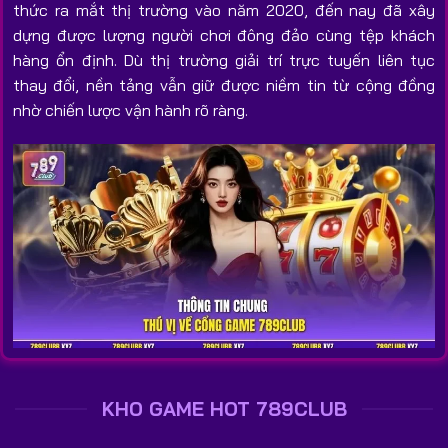
thức ra mắt thị trường vào năm 2020, đến nay đã xây
dựng được lượng người chơi đông đảo cùng tệp khách
hàng ổn định. Dù thị trường giải trí trực tuyến liên tục
thay đổi, nền tảng vẫn giữ được niềm tin từ cộng đồng
nhờ chiến lược vận hành rõ ràng.
Thông tin chung thú vị về cổng game 789CLUB
KHO GAME HOT 789CLUB
Để đạt được điều này,
789CLUB
đã đầu tư kỹ lưỡng vào