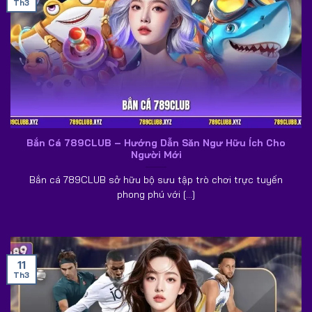
Th3
Sứ mệnh thương hiệu
Định hướng hoạt động của
789CLUB
được xây dựng
dựa trên những tiêu chí quan trọng nhằm mang lại trải
nghiệm tốt cho người tham gia. Những mục tiêu này giúp
nền tảng duy trì môi trường giải trí an toàn, minh bạch cho
cộng đồng người chơi.
Sứ
Chi tiết
Bắn Cá 789CLUB – Hướng Dẫn Săn Ngư Hữu Ích Cho
mệnh
Người Mới
Đây là tiêu chí được nền tảng ưu tiên hàng đầu. Hệ
Cá
Bắn cá 789CLUB sở hữu bộ sưu tập trò chơi trực tuyến
thống
789CLUB
đầu tư công nghệ bảo mật nhằm đảm
cược
phong phú với [...]
bảo dữ liệu cá nhân của người dùng luôn được bảo vệ.
an
Nhờ đó, mọi thông tin liên quan đến tài khoản đều được
toàn
lưu trữ an toàn trên hệ thống.
Nâng
Vì là nền tảng giải trí trực tuyến nên việc cải tiến trò
cấp
chơi luôn được chú trọng. Cổng game
789CLUB
11
kho
thường xuyên cập nhật thêm nhiều sản phẩm mới để
Th3
game
người dùng có thêm lựa chọn.