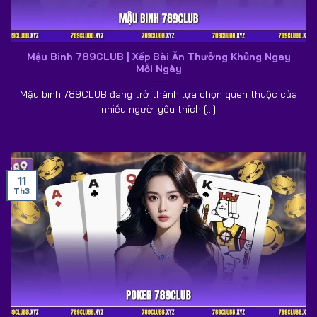
nhưng mỗi trò đều sở hữu cốt truyện riêng, giúp trải
nghiệm luôn mới mẻ.
Mậu Binh 789CLUB | Xếp Bài Ăn Thưởng Khủng Ngay
Mỗi Ngày
Mậu binh 789CLUB đang trở thành lựa chọn quen thuộc của
nhiều người yêu thích [...]
11
Th3
Chinh phục slot nổ hũ với cơ hội thắng Jackpot bùng nổ
Nhiều trò nổi bật như Nổ hũ Thần Tài, Sơn Tinh Thủy
Tinh, Tây Du Thần Ký, Sweet Bonanza, Ăn Khế Trả
Vàng.
Người chơi
789CLUB
chỉ cần nhấn spin để quay