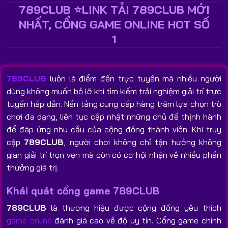
789CLUB ⭐️LINK TẢI 789CLUB MỚI
NHẤT, CỔNG GAME ONLINE HOT SỐ
1
789CLUB
luôn là điểm đến trực tuyến mà nhiều người
dùng không muốn bỏ lỡ khi tìm kiếm trải nghiệm giải trí trực
tuyến hấp dẫn. Nền tảng cung cấp hàng trăm lựa chọn trò
chơi đa dạng, liên tục cập nhật những chủ đề thịnh hành
để đáp ứng nhu cầu của cộng đồng thành viên. Khi truy
cập
789CLUB
, người chơi không chỉ tận hưởng không
gian giải trí trọn vẹn mà còn có cơ hội nhận về nhiều phần
thưởng giá trị.
Khái quát cổng game 789CLUB
789CLUB
là thương hiệu được cộng đồng yêu thích
game online
đánh giá cao về độ uy tín. Cổng game chính