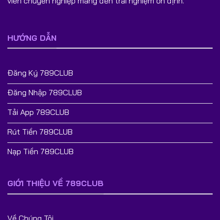
viên chuyên nghiệp mang đến trải nghiệm ổn định.
như sau:
Bước 1: Truy cập hệ thống
link tại 789 CLUB
thông
HƯỚNG DẪN
qua website chính thức
https://nashamuktikenders.in/
hoặc ứng dụng mobile.
Đăng Ký 789CLUB
Bước 2: Điền đầy đủ thông tin được yêu cầu trên biểu
mẫu đăng ký như tên đăng nhập
789CLUB
, mật khẩu,
Đăng Nhập 789CLUB
mã giới thiệu, số điện thoại, mã OTP.
Tải App 789CLUB
Bước 3: Kiểm tra lại toàn bộ những thông tin bản thân
đã nhập, sau đó xác nhận đăng ký. Hệ thống sẽ tiến
Rút Tiền 789CLUB
hành xét duyệt và kích hoạt tài khoản
789CLUB
chỉ
Nạp Tiền 789CLUB
sau chưa đầy 1 phút.
Nạp tiền 789CLUB thiết lập quỹ cược
GIỚI THIỆU VỀ 789CLUB
Sau khi đăng ký
789CLUB
thành công, người chơi cần
nạp tiền vào tài khoản để bắt đầu tham gia các trò chơi
trên hệ thống. Quy trình để tiến hành gửi tiền sẽ diễn ra cụ
Về Chúng Tôi