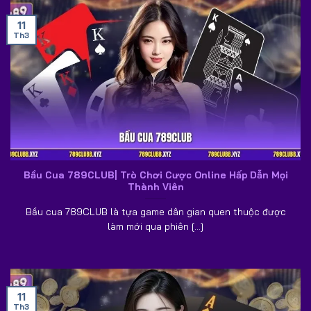
siêu phẩm nổi bật đến từ nhiều nhà phát hành danh tiếng.
11
Nạp rút nhanh & minh bạch
Th3
Không chỉ chú trọng đến trò chơi,
789CLUB
còn xây
dựng hệ thống giao dịch hiện đại nhằm giúp người dùng
thực hiện nạp rút thuận tiện. Quy trình thanh toán được
tự động hóa nhằm đảm bảo tốc độ xử lý nhanh chóng.
Hệ thống hỗ trợ nhiều phương thức thanh toán khác
nhau như banking, tiền ảo, ví điện tử, giftcode.
Bầu Cua 789CLUB| Trò Chơi Cược Online Hấp Dẫn Mọi
Các lệnh giao dịch được xử lý tự động trên
789CLUB
,
Thành Viên
đảm bảo quy trình khép kín và an toàn cho thành viên.
Bầu cua 789CLUB là tựa game dân gian quen thuộc được
Lịch sử thanh toán
789CLUB
được hiển thị minh bạch
làm mới qua phiên [...]
trên tài khoản để người dùng có thể kiểm tra bất cứ lúc
nào.
Hỗ trợ tận tâm kịp thời
11
Th3