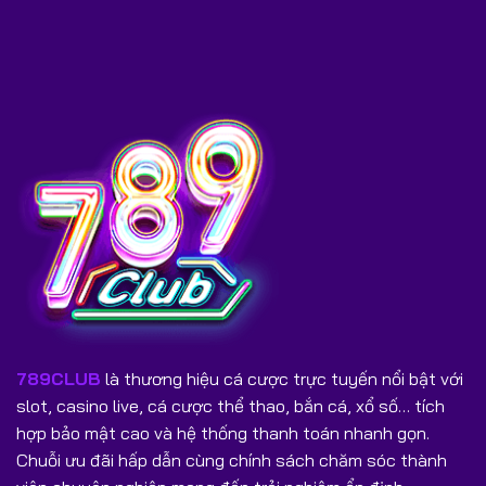
trọng từ đăng ký tài khoản, nạp tiền cho đến rút thưởng
để người chơi có thể trải nghiệm thuận lợi hơn.
Hướng dẫn hội viên từng quy trình cụ thể khi thao tác
789CLUB
là thương hiệu cá cược trực tuyến nổi bật với
Mở tài khoản 789CLUB mới
slot, casino live, cá cược thể thao, bắn cá, xổ số… tích
Người chơi mới có thể tạo tài khoản trên
789CLUB
chỉ
hợp bảo mật cao và hệ thống thanh toán nhanh gọn.
trong thời gian ngắn nhờ quy trình đăng ký được tối ưu
Chuỗi ưu đãi hấp dẫn cùng chính sách chăm sóc thành
đơn giản. Bên dưới sẽ là các bước cụ thể nhất, điển hình