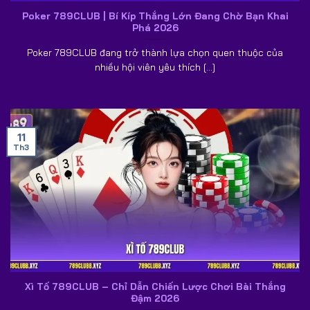
thưởng, nếu xuất hiện 3 biểu tượng giống nhau thì có
Poker 789CLUB | Bí Kíp Thắng Lớn Đang Chờ Bạn Khai
thể nhận phần thưởng giá trị.
Phá 2026
Poker 789CLUB đang trở thành lựa chọn quen thuộc của
Game bài 3D
nhiều hội viên yêu thích [...]
Chuyên mục game bài 3D trên
789CLUB
được xây dựng
nhằm phục vụ cộng đồng yêu thích các trò chơi bài truyền
thống. Nhờ thiết kế đồ họa sinh động, người chơi có thể
cảm nhận rõ không khí sôi động của từng bàn chơi.
11
Th3
Nhiều trò quen thuộc như Phỏm, Xì Tố
789CLUB
, Xì
Dách, Liêng, Tiến Lên Miền Nam.
Hệ thống cung cấp nhiều phòng chơi với cấp độ khác
nhau, phù hợp cho cả người mới lẫn người chơi lâu năm.
Thể thao sôi động
Sảnh thể thao
789CLUB
là điểm đến dành cho những
Xì Tố 789CLUB – Chỉ Dẫn Chiến Lược Chơi Bài Thắng
người yêu thích các giải đấu thể thao. Ngoài bóng đá, hệ
Đậm 2026