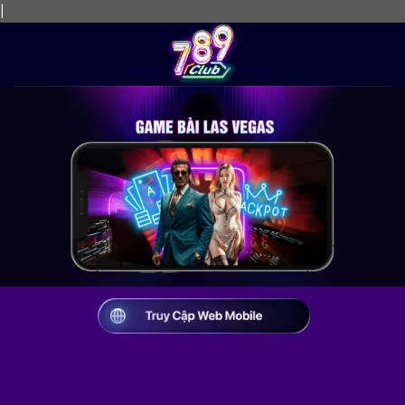
|
Bỏ
qua
nội
dung