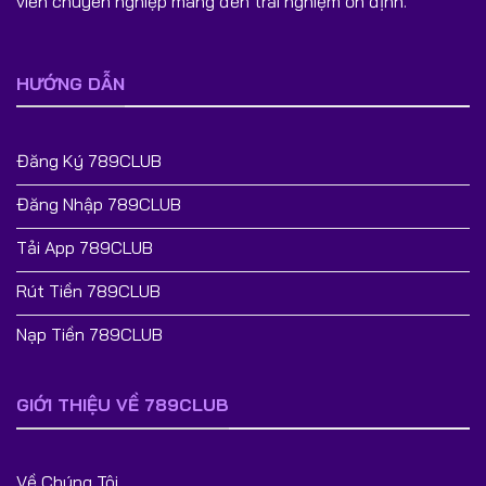
viên chuyên nghiệp mang đến trải nghiệm ổn định.
như sau:
Bước 1: Truy cập hệ thống
link tại 789 CLUB
thông
HƯỚNG DẪN
qua website chính thức
https://eliteguruvayur.in/
hoặc
ứng dụng mobile.
Đăng Ký 789CLUB
Bước 2: Điền đầy đủ thông tin được yêu cầu trên biểu
mẫu đăng ký như tên đăng nhập
789CLUB
, mật khẩu,
Đăng Nhập 789CLUB
mã giới thiệu, số điện thoại, mã OTP.
Tải App 789CLUB
Bước 3: Kiểm tra lại toàn bộ những thông tin bản thân
đã nhập, sau đó xác nhận đăng ký. Hệ thống sẽ tiến
Rút Tiền 789CLUB
hành xét duyệt và kích hoạt tài khoản
789CLUB
chỉ
Nạp Tiền 789CLUB
sau chưa đầy 1 phút.
Nạp tiền 789CLUB thiết lập quỹ cược
GIỚI THIỆU VỀ 789CLUB
Sau khi đăng ký
789CLUB
thành công, người chơi cần
nạp tiền vào tài khoản để bắt đầu tham gia các trò chơi
trên hệ thống. Quy trình để tiến hành gửi tiền sẽ diễn ra cụ
Về Chúng Tôi