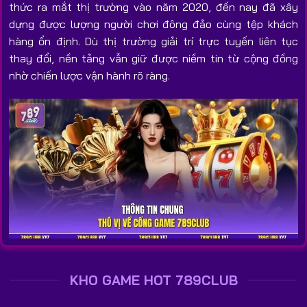
thức ra mắt thị trường vào năm 2020, đến nay đã xây
dựng được lượng người chơi đông đảo cùng tệp khách
hàng ổn định. Dù thị trường giải trí trực tuyến liên tục
thay đổi, nền tảng vẫn giữ được niềm tin từ cộng đồng
nhờ chiến lược vận hành rõ ràng.
Thông tin chung thú vị về cổng game 789CLUB
KHO GAME HOT 789CLUB
Để đạt được điều này,
789CLUB
đã đầu tư kỹ lưỡng vào