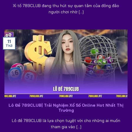
thống còn cung cấp nhiều môn khác như bóng chuyền,
Xì tố 789CLUB đang thu hút sự quan tâm của đông đảo
khúc côn cầu hay đua xe.
người chơi nhờ [...]
Đặc
Chi tiết
điểm
Tỷ lệ
Tỷ lệ Odds cạnh tranh được cập nhật liên tục theo
11
Odds
diễn biến trận đấu.
Th3
Phân
Nhiều loại kèo
789CLUB
phổ biến như handicap châu
loại
Á, châu Âu, Running Ball, Tài Xỉu, chẵn lẻ.
kèo
Cập
Thông tin trận đấu được cập nhật chi tiết để người
nhật
chơi tại
789CLUB
thuận tiện trong quá trình phân
nhanh
tích kèo.
Hướng dẫn hội viên truy cập và tương tác
trên 789CLUB
Lô Đề 789CLUB| Trải Nghiệm Xổ Số Online Hot Nhất Thị
Trường
Các bước thực hiện tại
789CLUB
được thiết kế đơn giản
Lô đề 789CLUB là lựa chọn tuyệt vời cho những ai muốn
nhằm giúp người dùng dễ dàng thao tác ngay từ lần đầu
tham gia vào [...]
sử dụng. Dưới đây là hướng dẫn chi tiết các bước quan