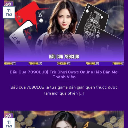
siêu phẩm nổi bật đến từ nhiều nhà phát hành danh tiếng.
11
Nạp rút nhanh & minh bạch
Th3
Không chỉ chú trọng đến trò chơi,
789CLUB
còn xây
dựng hệ thống giao dịch hiện đại nhằm giúp người dùng
thực hiện nạp rút thuận tiện. Quy trình thanh toán được
tự động hóa nhằm đảm bảo tốc độ xử lý nhanh chóng.
Hệ thống hỗ trợ nhiều phương thức thanh toán khác
nhau như banking, tiền ảo, ví điện tử, giftcode.
Bầu Cua 789CLUB| Trò Chơi Cược Online Hấp Dẫn Mọi
Các lệnh giao dịch được xử lý tự động trên
789CLUB
,
Thành Viên
đảm bảo quy trình khép kín và an toàn cho thành viên.
Bầu cua 789CLUB là tựa game dân gian quen thuộc được
Lịch sử thanh toán
789CLUB
được hiển thị minh bạch
làm mới qua phiên [...]
trên tài khoản để người dùng có thể kiểm tra bất cứ lúc
nào.
Hỗ trợ tận tâm kịp thời
11
Th3