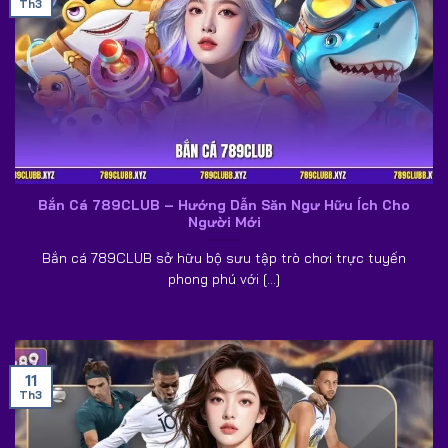
Th3
Sứ mệnh thương hiệu
Định hướng hoạt động của
789CLUB
được xây dựng
dựa trên những tiêu chí quan trọng nhằm mang lại trải
nghiệm tốt cho người tham gia. Những mục tiêu này giúp
nền tảng duy trì môi trường giải trí an toàn, minh bạch cho
cộng đồng người chơi.
Sứ
Chi tiết
Bắn Cá 789CLUB – Hướng Dẫn Săn Ngư Hữu Ích Cho
mệnh
Người Mới
Đây là tiêu chí được nền tảng ưu tiên hàng đầu. Hệ
Cá
Bắn cá 789CLUB sở hữu bộ sưu tập trò chơi trực tuyến
thống
789CLUB
đầu tư công nghệ bảo mật nhằm đảm
cược
phong phú với [...]
bảo dữ liệu cá nhân của người dùng luôn được bảo vệ.
an
Nhờ đó, mọi thông tin liên quan đến tài khoản đều được
toàn
lưu trữ an toàn trên hệ thống.
Nâng
Vì là nền tảng giải trí trực tuyến nên việc cải tiến trò
cấp
chơi luôn được chú trọng. Cổng game
789CLUB
11
kho
thường xuyên cập nhật thêm nhiều sản phẩm mới để
Th3
game
người dùng có thêm lựa chọn.