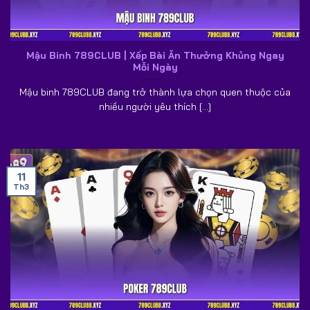
nhưng mỗi trò đều sở hữu cốt truyện riêng, giúp trải
nghiệm luôn mới mẻ.
Mậu Binh 789CLUB | Xếp Bài Ăn Thưởng Khủng Ngay
Mỗi Ngày
Mậu binh 789CLUB đang trở thành lựa chọn quen thuộc của
nhiều người yêu thích [...]
11
Th3
Chinh phục slot nổ hũ với cơ hội thắng Jackpot bùng nổ
Nhiều trò nổi bật như Nổ hũ Thần Tài, Sơn Tinh Thủy
Tinh, Tây Du Thần Ký, Sweet Bonanza, Ăn Khế Trả
Vàng.
Người chơi
789CLUB
chỉ cần nhấn spin để quay