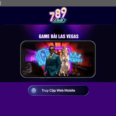
|
Bỏ
qua
nội
dung