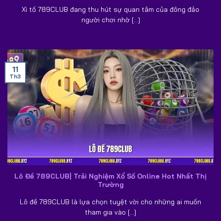
thống còn cung cấp nhiều môn khác như bóng chuyền,
Xì tố 789CLUB đang thu hút sự quan tâm của đông đảo
khúc côn cầu hay đua xe.
người chơi nhờ [...]
Đặc
Chi tiết
điểm
Tỷ lệ
Tỷ lệ Odds cạnh tranh được cập nhật liên tục theo
11
Odds
diễn biến trận đấu.
Th3
Phân
Nhiều loại kèo
789CLUB
phổ biến như handicap châu
loại
Á, châu Âu, Running Ball, Tài Xỉu, chẵn lẻ.
kèo
Cập
Thông tin trận đấu được cập nhật chi tiết để người
nhật
chơi tại
789CLUB
thuận tiện trong quá trình phân
nhanh
tích kèo.
Hướng dẫn hội viên truy cập và tương tác
trên 789CLUB
Lô Đề 789CLUB| Trải Nghiệm Xổ Số Online Hot Nhất Thị
Trường
Các bước thực hiện tại
789CLUB
được thiết kế đơn giản
Lô đề 789CLUB là lựa chọn tuyệt vời cho những ai muốn
nhằm giúp người dùng dễ dàng thao tác ngay từ lần đầu
tham gia vào [...]
sử dụng. Dưới đây là hướng dẫn chi tiết các bước quan