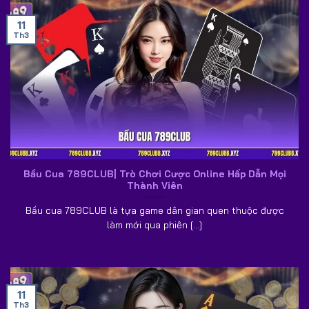
siêu phẩm nổi bật đến từ nhiều nhà phát hành danh tiếng.
11
Nạp rút nhanh & minh bạch
Th3
Không chỉ chú trọng đến trò chơi,
789CLUB
còn xây
dựng hệ thống giao dịch hiện đại nhằm giúp người dùng
thực hiện nạp rút thuận tiện. Quy trình thanh toán được
tự động hóa nhằm đảm bảo tốc độ xử lý nhanh chóng.
Hệ thống hỗ trợ nhiều phương thức thanh toán khác
nhau như banking, tiền ảo, ví điện tử, giftcode.
Bầu Cua 789CLUB| Trò Chơi Cược Online Hấp Dẫn Mọi
Các lệnh giao dịch được xử lý tự động trên
789CLUB
,
Thành Viên
đảm bảo quy trình khép kín và an toàn cho thành viên.
Bầu cua 789CLUB là tựa game dân gian quen thuộc được
Lịch sử thanh toán
789CLUB
được hiển thị minh bạch
làm mới qua phiên [...]
trên tài khoản để người dùng có thể kiểm tra bất cứ lúc
nào.
Hỗ trợ tận tâm kịp thời
11
Th3