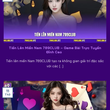
Yếu tố cũng góp phần tạo nên thành công của thương
hiệu chính là bộ phận chăm sóc khách hàng. Đội ngũ hỗ
trợ tại
789CLUB
được đào tạo bài bản về sản phẩm trò
chơi cũng như dịch vụ của hệ thống.
Nhờ kinh nghiệm chuyên môn vững vàng, chuyên viên tại
789CLUB
có thể phản hồi nhanh chóng khi người dùng
cần trợ giúp. Điều này giúp quá trình trải nghiệm của hội
Tiến Lên Miền Nam 789CLUB – Game Bài Trực Tuyến
viên luôn diễn ra thuận lợi.
Đỉnh Cao
Thư viện game 789CLUB cập nhật với
Tiến lên miền Nam 789CLUB tạo ra không gian giải trí đặc sắc
3000+ siêu phẩm đỉnh cao
với các [...]
Kho trò chơi của
789CLUB
là một trong những điểm nổi
bật khiến nhiều người chơi lựa chọn nền tảng. Hệ thống
hiện sở hữu hơn 3000+ trò chơi thuộc nhiều thể loại khác
11
nhau, đáp ứng nhu cầu giải trí của nhiều nhóm người dùng.
Th3
Live casino 789CLUB