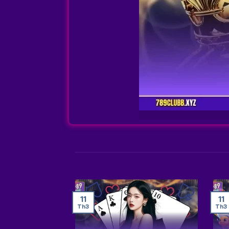
Để đạt được điều này,
789CLUB
đã đầu 
được bổ sung để người dùng có thêm lựa
CLUB
, nổ hũ, lô đề, bắn cá… Tất cả đều 
Tầm nhìn hoạt động & s
11
11
Th3
Th3
Sau khi tìm hiểu về tổng quan nền tảng,