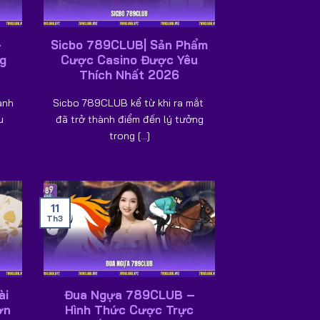
n bền vững. Nhờ định hướng rõ ràng, cổng
–
Sicbo 789CLUB| Sản Phẩm
g
Cược Casino Được Yêu
Thích Nhất 2026
lại trải nghiệm tốt cho người tham gia.
ành
Sicbo 789CLUB kể từ khi ra mắt
i.
u
đã trở thành điểm đến lý tưởng
trong [...]
m đảm bảo dữ liệu cá nhân của người dùng
hống.
UB
thường xuyên cập nhật thêm nhiều sản
11
Th3
t triển dài hạn nhằm mở rộng quy mô hoạt
ài
Đua Ngựa 789CLUB –
ộng hệ sinh thái trò chơi.
ơn
Hình Thức Cược Trực