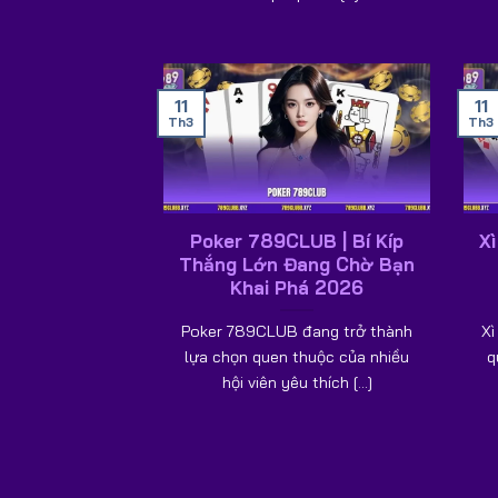
Tiếp tục đầu tư vào lĩnh vực giải trí t
cho hội viên.
Nâng cấp hệ thống chăm sóc khách h
11
11
Th3
Th3
tăng gấp 2 lần trong thời gian tới.
Tích hợp phần mềm nạp rút hiện đại với
Lợi thế đặc biệt nhất đ
Poker 789CLUB | Bí Kíp
X
Thắng Lớn Đang Chờ Bạn
Khi nhắc đến những cổng game trực tuyến
Khai Phá 2026
nhờ kho trò chơi phong phú mà còn sở hữu 
Poker 789CLUB đang trở thành
Xì
Giấy phép hoạt động
lựa chọn quen thuộc của nhiều
q
hội viên yêu thích [...]
Một trong những yếu tố quan trọng giúp k
dịch vụ dành cho người chơi,
789CLUB
c
Cụ thể, nền tảng đã được cấp phép bởi c