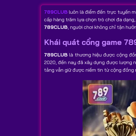
789CLUB
luôn là điểm đến trực tuyến mà
cấp hàng trăm lựa chọn trò chơi đa dạng,
789CLUB
, người chơi không chỉ tận hưởn
Khái quát cổng game 7
789CLUB
là thương hiệu được cộng đồ
2020, đến nay đã xây dựng được lượng ngư
tảng vẫn giữ được niềm tin từ cộng đồng 