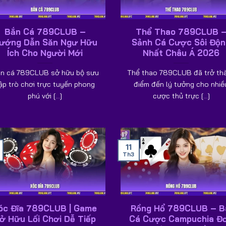
ác định rõ tầm nhìn và sứ mệnh nhằm tạo nền tảng phát triể
n từng bước mở rộng quy mô hoạt động.
Bắn Cá 789CLUB –
Thể Thao 789CLUB 
ướng Dẫn Săn Ngư Hữu
Sảnh Cá Cược Sôi Độn
Ích Cho Người Mới
Nhất Châu Á 2026
ợc xây dựng dựa trên những tiêu chí quan trọng nhằm mang 
n cá 789CLUB sở hữu bộ sưu
Thể thao 789CLUB đã trở th
môi trường giải trí an toàn, minh bạch cho cộng đồng người chơ
ập trò chơi trực tuyến phong
điểm đến lý tưởng cho nhiề
phú với [...]
cược thủ trực [...]
ưu tiên hàng đầu. Hệ thống
789CLUB
đầu tư công nghệ bảo mật nhằ
hông tin liên quan đến tài khoản đều được lưu trữ an toàn trên hệ t
ến nên việc cải tiến trò chơi luôn được chú trọng. Cổng game
789CL
11
m lựa chọn.
Th3
đã đạt được, nền tảng
789CLUB
còn xây dựng chiến lược phá
óc Đĩa 789CLUB | Game
Rồng Hổ 789CLUB – B
tập trung vào việc nâng cao chất lượng dịch vụ cũng như mở r
ở Hữu Lối Chơi Dễ Tiếp
Cá Cược Campuchia Đ