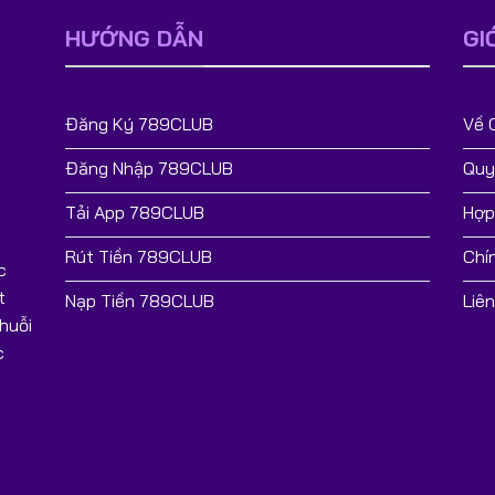
nhận được giấy phép này,
789CLUB
phải trải qua quá trình 
HƯỚNG DẪN
GI
Đăng Ký 789CLUB
Về 
ật cũng là điểm mạnh được cộng đồng người chơi đánh giá cao
 cơ chế bảo vệ dữ liệu hiện đại được tích hợp trên toàn bộ h
Đăng Nhập 789CLUB
Quy
Tải App 789CLUB
Hợp
Rút Tiền 789CLUB
Chí
c
t
Nạp Tiền 789CLUB
Liê
huỗi
c