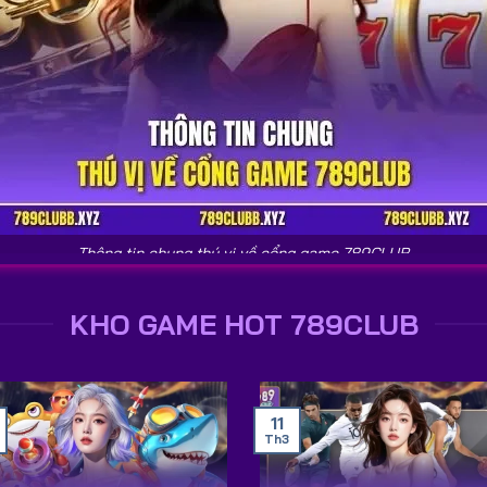
Thông tin chung thú vị về cổng game 789CLUB
KHO GAME HOT 789CLUB
tư kỹ lưỡng vào từng chuyên mục trò chơi cũng như dịch vụ c
 chọn trải nghiệm. Trong đó có thể kể đến các chuyên mục q
được xây dựng nhằm mang lại không gian giải trí phong phú cho 
ứ mệnh tại cổng game 789CLUB
11
Th3
 nhiều người dùng cũng quan tâm đến định hướng phát triển