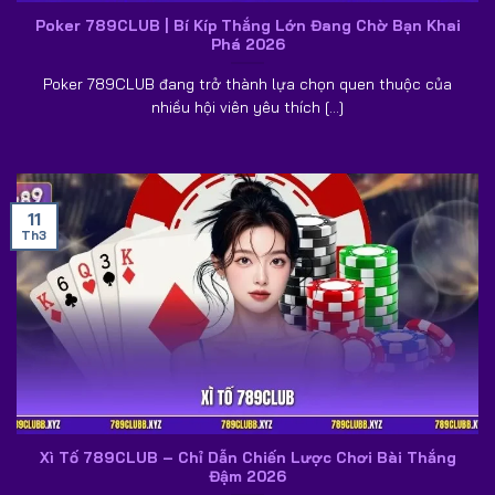
thưởng, nếu xuất hiện 3 biểu tượng giống nhau thì có
Poker 789CLUB | Bí Kíp Thắng Lớn Đang Chờ Bạn Khai
thể nhận phần thưởng giá trị.
Phá 2026
Poker 789CLUB đang trở thành lựa chọn quen thuộc của
Game bài 3D
nhiều hội viên yêu thích [...]
Chuyên mục game bài 3D trên
789CLUB
được xây dựng
nhằm phục vụ cộng đồng yêu thích các trò chơi bài truyền
thống. Nhờ thiết kế đồ họa sinh động, người chơi có thể
cảm nhận rõ không khí sôi động của từng bàn chơi.
11
Th3
Nhiều trò quen thuộc như Phỏm, Xì Tố
789CLUB
, Xì
Dách, Liêng, Tiến Lên Miền Nam.
Hệ thống cung cấp nhiều phòng chơi với cấp độ khác
nhau, phù hợp cho cả người mới lẫn người chơi lâu năm.
Thể thao sôi động
Sảnh thể thao
789CLUB
là điểm đến dành cho những
Xì Tố 789CLUB – Chỉ Dẫn Chiến Lược Chơi Bài Thắng
người yêu thích các giải đấu thể thao. Ngoài bóng đá, hệ
Đậm 2026