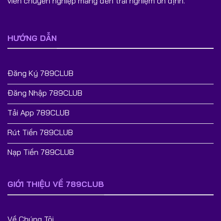
viên chuyên nghiệp mang đến trải nghiệm ổn định.
như sau:
Bước 1: Truy cập hệ thống
link tại 789 CLUB
thông
HƯỚNG DẪN
qua website chính thức
https://eliteguruvayur.in/
hoặc
ứng dụng mobile.
Đăng Ký 789CLUB
Bước 2: Điền đầy đủ thông tin được yêu cầu trên biểu
mẫu đăng ký như tên đăng nhập
789CLUB
, mật khẩu,
Đăng Nhập 789CLUB
mã giới thiệu, số điện thoại, mã OTP.
Tải App 789CLUB
Bước 3: Kiểm tra lại toàn bộ những thông tin bản thân
đã nhập, sau đó xác nhận đăng ký. Hệ thống sẽ tiến
Rút Tiền 789CLUB
hành xét duyệt và kích hoạt tài khoản
789CLUB
chỉ
Nạp Tiền 789CLUB
sau chưa đầy 1 phút.
Nạp tiền 789CLUB thiết lập quỹ cược
GIỚI THIỆU VỀ 789CLUB
Sau khi đăng ký
789CLUB
thành công, người chơi cần
nạp tiền vào tài khoản để bắt đầu tham gia các trò chơi
trên hệ thống. Quy trình để tiến hành gửi tiền sẽ diễn ra cụ
Về Chúng Tôi