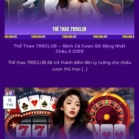
Chiến lược & tầm nhìn
Không chỉ dừng lại ở những thành công đã đạt được, nền
tảng
789CLUB
còn xây dựng chiến lược phát triển dài
hạn nhằm mở rộng quy mô hoạt động trong tương lai.
Những kế hoạch này tập trung vào việc nâng cao chất
lượng dịch vụ cũng như mở rộng hệ sinh thái trò chơi.
Thể Thao 789CLUB – Sảnh Cá Cược Sôi Động Nhất
Châu Á 2026
Thể thao 789CLUB đã trở thành điểm đến lý tưởng cho nhiều
cược thủ trực [...]
11
Th3
Tầm nhìn chiến lược của thương hiệu uy tín 789CLUB