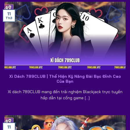
từng chuyên mục trò chơi cũng như dịch vụ cung cấp.
Nhiều sảnh game nổi bật liên tục được bổ sung để người
11
dùng có thêm lựa chọn trải nghiệm. Trong đó có thể kể
Th3
đến các chuyên mục quen thuộc như casino live, thể thao
789 CLUB
, nổ hũ, lô đề, bắn cá… Tất cả đều được xây
dựng nhằm mang lại không gian giải trí phong phú cho hội
viên.
Tầm nhìn hoạt động & sứ mệnh tại cổng
game 789CLUB
Xì Dách 789CLUB | Thể Hiện Kỹ Năng Bài Bạc Đỉnh Cao
Sau khi tìm hiểu về tổng quan nền tảng, nhiều người dùng
Của Bạn
cũng quan tâm đến định hướng phát triển của hệ thống.
Ngay từ giai đoạn đầu xây dựng thương hiệu,
789CLUB
Xì dách 789CLUB mang đến trải nghiệm Blackjack trực tuyến
hấp dẫn tại cổng game [...]
tài xỉu
đã xác định rõ tầm nhìn và sứ mệnh nhằm tạo nền
tảng phát triển bền vững. Nhờ định hướng rõ ràng, cổng
game không chỉ duy trì sự ổn định mà còn từng bước mở
rộng quy mô hoạt động.
11