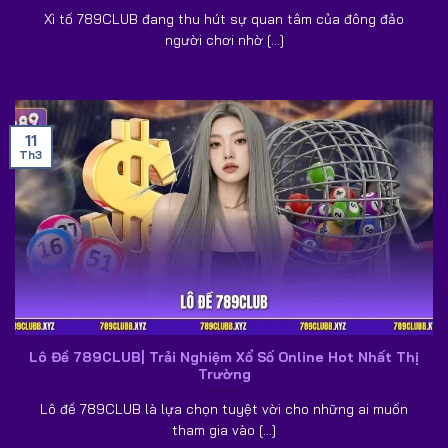
thống còn cung cấp nhiều môn khác như bóng chuyền,
Xì tố 789CLUB đang thu hút sự quan tâm của đông đảo
khúc côn cầu hay đua xe.
người chơi nhờ [...]
Đặc
Chi tiết
điểm
Tỷ lệ
Tỷ lệ Odds cạnh tranh được cập nhật liên tục theo
11
Odds
diễn biến trận đấu.
Th3
Phân
Nhiều loại kèo
789CLUB
phổ biến như handicap châu
loại
Á, châu Âu, Running Ball, Tài Xỉu, chẵn lẻ.
kèo
Cập
Thông tin trận đấu được cập nhật chi tiết để người
nhật
chơi tại
789CLUB
thuận tiện trong quá trình phân
nhanh
tích kèo.
Hướng dẫn hội viên truy cập và tương tác
trên 789CLUB
Lô Đề 789CLUB| Trải Nghiệm Xổ Số Online Hot Nhất Thị
Trường
Các bước thực hiện tại
789CLUB
được thiết kế đơn giản
Lô đề 789CLUB là lựa chọn tuyệt vời cho những ai muốn
nhằm giúp người dùng dễ dàng thao tác ngay từ lần đầu
tham gia vào [...]
sử dụng. Dưới đây là hướng dẫn chi tiết các bước quan