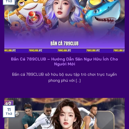
Th3
Sứ mệnh thương hiệu
Định hướng hoạt động của
789CLUB
được xây dựng
dựa trên những tiêu chí quan trọng nhằm mang lại trải
nghiệm tốt cho người tham gia. Những mục tiêu này giúp
nền tảng duy trì môi trường giải trí an toàn, minh bạch cho
cộng đồng người chơi.
Sứ
Chi tiết
Bắn Cá 789CLUB – Hướng Dẫn Săn Ngư Hữu Ích Cho
mệnh
Người Mới
Đây là tiêu chí được nền tảng ưu tiên hàng đầu. Hệ
Cá
Bắn cá 789CLUB sở hữu bộ sưu tập trò chơi trực tuyến
thống
789CLUB
đầu tư công nghệ bảo mật nhằm đảm
cược
phong phú với [...]
bảo dữ liệu cá nhân của người dùng luôn được bảo vệ.
an
Nhờ đó, mọi thông tin liên quan đến tài khoản đều được
toàn
lưu trữ an toàn trên hệ thống.
Nâng
Vì là nền tảng giải trí trực tuyến nên việc cải tiến trò
cấp
chơi luôn được chú trọng. Cổng game
789CLUB
11
kho
thường xuyên cập nhật thêm nhiều sản phẩm mới để
Th3
game
người dùng có thêm lựa chọn.