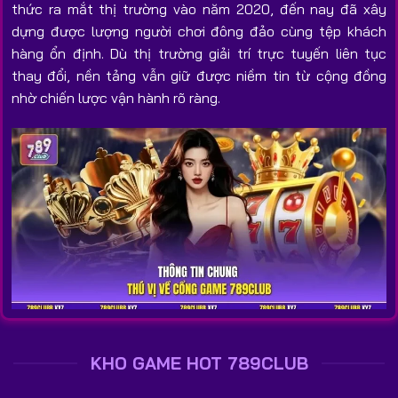
thức ra mắt thị trường vào năm 2020, đến nay đã xây
dựng được lượng người chơi đông đảo cùng tệp khách
hàng ổn định. Dù thị trường giải trí trực tuyến liên tục
thay đổi, nền tảng vẫn giữ được niềm tin từ cộng đồng
nhờ chiến lược vận hành rõ ràng.
Thông tin chung thú vị về cổng game 789CLUB
KHO GAME HOT 789CLUB
Để đạt được điều này,
789CLUB
đã đầu tư kỹ lưỡng vào