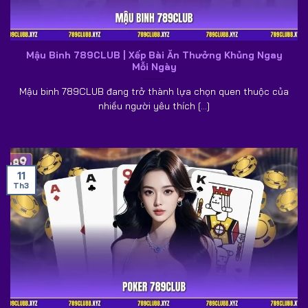
nhưng mỗi trò đều sở hữu cốt truyện riêng, giúp trải
nghiệm luôn mới mẻ.
Mậu Binh 789CLUB | Xếp Bài Ăn Thưởng Khủng Ngay
Mỗi Ngày
Mậu binh 789CLUB đang trở thành lựa chọn quen thuộc của
nhiều người yêu thích [...]
11
Th3
Chinh phục slot nổ hũ với cơ hội thắng Jackpot bùng nổ
Nhiều trò nổi bật như Nổ hũ Thần Tài, Sơn Tinh Thủy
Tinh, Tây Du Thần Ký, Sweet Bonanza, Ăn Khế Trả
Vàng.
Người chơi
789CLUB
chỉ cần nhấn spin để quay