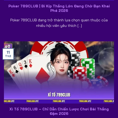
thưởng, nếu xuất hiện 3 biểu tượng giống nhau thì có
Poker 789CLUB | Bí Kíp Thắng Lớn Đang Chờ Bạn Khai
thể nhận phần thưởng giá trị.
Phá 2026
Poker 789CLUB đang trở thành lựa chọn quen thuộc của
Game bài 3D
nhiều hội viên yêu thích [...]
Chuyên mục game bài 3D trên
789CLUB
được xây dựng
nhằm phục vụ cộng đồng yêu thích các trò chơi bài truyền
thống. Nhờ thiết kế đồ họa sinh động, người chơi có thể
cảm nhận rõ không khí sôi động của từng bàn chơi.
11
Th3
Nhiều trò quen thuộc như Phỏm, Xì Tố
789CLUB
, Xì
Dách, Liêng, Tiến Lên Miền Nam.
Hệ thống cung cấp nhiều phòng chơi với cấp độ khác
nhau, phù hợp cho cả người mới lẫn người chơi lâu năm.
Thể thao sôi động
Sảnh thể thao
789CLUB
là điểm đến dành cho những
Xì Tố 789CLUB – Chỉ Dẫn Chiến Lược Chơi Bài Thắng
người yêu thích các giải đấu thể thao. Ngoài bóng đá, hệ
Đậm 2026