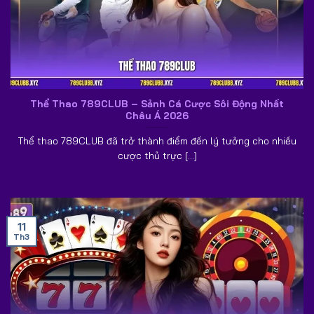
Chiến lược & tầm nhìn
Không chỉ dừng lại ở những thành công đã đạt được, nền
tảng
789CLUB
còn xây dựng chiến lược phát triển dài
hạn nhằm mở rộng quy mô hoạt động trong tương lai.
Những kế hoạch này tập trung vào việc nâng cao chất
lượng dịch vụ cũng như mở rộng hệ sinh thái trò chơi.
Thể Thao 789CLUB – Sảnh Cá Cược Sôi Động Nhất
Châu Á 2026
Thể thao 789CLUB đã trở thành điểm đến lý tưởng cho nhiều
cược thủ trực [...]
11
Th3
Tầm nhìn chiến lược của thương hiệu uy tín 789CLUB