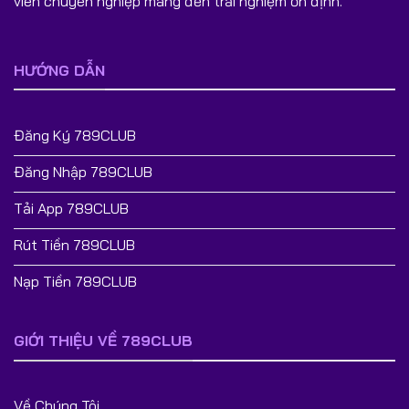
viên chuyên nghiệp mang đến trải nghiệm ổn định.
như sau:
Bước 1: Truy cập hệ thống
link tại 789 CLUB
thông
HƯỚNG DẪN
qua website chính thức
https://nashamuktikenders.in/
hoặc ứng dụng mobile.
Đăng Ký 789CLUB
Bước 2: Điền đầy đủ thông tin được yêu cầu trên biểu
mẫu đăng ký như tên đăng nhập
789CLUB
, mật khẩu,
Đăng Nhập 789CLUB
mã giới thiệu, số điện thoại, mã OTP.
Tải App 789CLUB
Bước 3: Kiểm tra lại toàn bộ những thông tin bản thân
đã nhập, sau đó xác nhận đăng ký. Hệ thống sẽ tiến
Rút Tiền 789CLUB
hành xét duyệt và kích hoạt tài khoản
789CLUB
chỉ
Nạp Tiền 789CLUB
sau chưa đầy 1 phút.
Nạp tiền 789CLUB thiết lập quỹ cược
GIỚI THIỆU VỀ 789CLUB
Sau khi đăng ký
789CLUB
thành công, người chơi cần
nạp tiền vào tài khoản để bắt đầu tham gia các trò chơi
trên hệ thống. Quy trình để tiến hành gửi tiền sẽ diễn ra cụ
Về Chúng Tôi