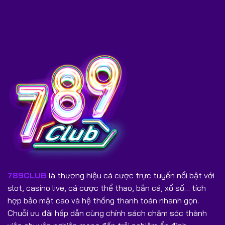
trọng từ đăng ký tài khoản, nạp tiền cho đến rút thưởng
để người chơi có thể trải nghiệm thuận lợi hơn.
Hướng dẫn hội viên từng quy trình cụ thể khi thao tác
789CLUB
là thương hiệu cá cược trực tuyến nổi bật với
Mở tài khoản 789CLUB mới
slot, casino live, cá cược thể thao, bắn cá, xổ số… tích
Người chơi mới có thể tạo tài khoản trên
789CLUB
chỉ
hợp bảo mật cao và hệ thống thanh toán nhanh gọn.
trong thời gian ngắn nhờ quy trình đăng ký được tối ưu
Chuỗi ưu đãi hấp dẫn cùng chính sách chăm sóc thành
đơn giản. Bên dưới sẽ là các bước cụ thể nhất, điển hình