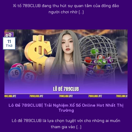
thống còn cung cấp nhiều môn khác như bóng chuyền,
Xì tố 789CLUB đang thu hút sự quan tâm của đông đảo
khúc côn cầu hay đua xe.
người chơi nhờ [...]
Đặc
Chi tiết
điểm
Tỷ lệ
Tỷ lệ Odds cạnh tranh được cập nhật liên tục theo
11
Odds
diễn biến trận đấu.
Th3
Phân
Nhiều loại kèo
789CLUB
phổ biến như handicap châu
loại
Á, châu Âu, Running Ball, Tài Xỉu, chẵn lẻ.
kèo
Cập
Thông tin trận đấu được cập nhật chi tiết để người
nhật
chơi tại
789CLUB
thuận tiện trong quá trình phân
nhanh
tích kèo.
Hướng dẫn hội viên truy cập và tương tác
trên 789CLUB
Lô Đề 789CLUB| Trải Nghiệm Xổ Số Online Hot Nhất Thị
Trường
Các bước thực hiện tại
789CLUB
được thiết kế đơn giản
Lô đề 789CLUB là lựa chọn tuyệt vời cho những ai muốn
nhằm giúp người dùng dễ dàng thao tác ngay từ lần đầu
tham gia vào [...]
sử dụng. Dưới đây là hướng dẫn chi tiết các bước quan