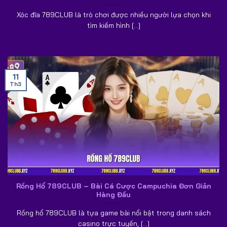
Bên cạnh yếu tố pháp lý, hệ thống bảo mật cũng là điểm
Xóc đĩa 789CLUB là trò chơi được nhiều người lựa chọn khi
mạnh được cộng đồng người chơi đánh giá cao. Khi trở
tìm kiếm hình [...]
thành thành viên của
789CLUB
, người dùng có thể yên
tâm trải nghiệm nhờ cơ chế bảo vệ dữ liệu hiện đại được
tích hợp trên toàn bộ hệ thống.
11
Th3
Rồng Hổ 789CLUB – Bài Cá Cược Campuchia Đơn Giản
Chính sách bảo mật của cổng game luôn được đầu tư chỉn chu
Hàng Đầu
Rồng hổ 789CLUB là tựa game bài nổi bật trong danh sách
789CLUB
sử dụng công nghệ SSL 128 bit kết hợp
casino trực tuyến, [...]