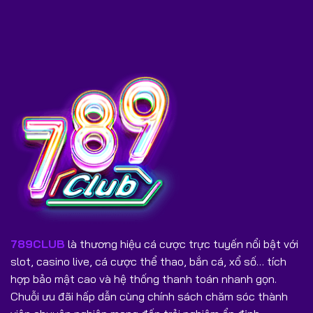
trọng từ đăng ký tài khoản, nạp tiền cho đến rút thưởng
để người chơi có thể trải nghiệm thuận lợi hơn.
Hướng dẫn hội viên từng quy trình cụ thể khi thao tác
789CLUB
là thương hiệu cá cược trực tuyến nổi bật với
Mở tài khoản 789CLUB mới
slot, casino live, cá cược thể thao, bắn cá, xổ số… tích
Người chơi mới có thể tạo tài khoản trên
789CLUB
chỉ
hợp bảo mật cao và hệ thống thanh toán nhanh gọn.
trong thời gian ngắn nhờ quy trình đăng ký được tối ưu
Chuỗi ưu đãi hấp dẫn cùng chính sách chăm sóc thành
đơn giản. Bên dưới sẽ là các bước cụ thể nhất, điển hình