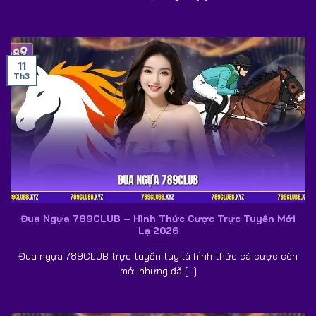
tường lửa Firewall nhằm bảo vệ toàn bộ dữ liệu cá
nhân. Nhờ đó, nguy cơ rò rỉ thông tin trong quá trình sử
dụng gần như được loại bỏ hoàn toàn.
11
Đội ngũ kỹ thuật của
789CLUB
luôn theo dõi hệ thống
Th3
liên tục để phát hiện các lỗ hổng bảo mật nếu có. Khi
xuất hiện vấn đề, bộ phận kỹ thuật sẽ nhanh chóng xử
lý nhằm đảm bảo hệ thống vận hành ổn định.
Hạng mục game đa dạng
Yếu tố tiếp theo giúp nền tảng
789CLUB
giữ chân người
chơi chính là hệ thống trò chơi đa dạng. Theo đánh giá từ
cộng đồng người dùng, 100% khách hàng đều hài lòng với
Đua Ngựa 789CLUB – Hình Thức Cược Trực Tuyến Mới
Lạ 2026
các chuyên mục giải trí được cung cấp trên hệ thống.
Đua ngựa 789CLUB trực tuyến tuy là hình thức cá cược còn
Hiện tại, cổng game
789CLUB
sở hữu khoảng 6 – 7 hạng
mới nhưng đã [...]
mục trò chơi khác nhau, liên tục được cập nhật nội dung
mới. Thư viện game của nền tảng đã vượt mốc 5000+