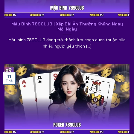
nhưng mỗi trò đều sở hữu cốt truyện riêng, giúp trải
nghiệm luôn mới mẻ.
Mậu Binh 789CLUB | Xếp Bài Ăn Thưởng Khủng Ngay
Mỗi Ngày
Mậu binh 789CLUB đang trở thành lựa chọn quen thuộc của
nhiều người yêu thích [...]
11
Th3
Chinh phục slot nổ hũ với cơ hội thắng Jackpot bùng nổ
Nhiều trò nổi bật như Nổ hũ Thần Tài, Sơn Tinh Thủy
Tinh, Tây Du Thần Ký, Sweet Bonanza, Ăn Khế Trả
Vàng.
Người chơi
789CLUB
chỉ cần nhấn spin để quay