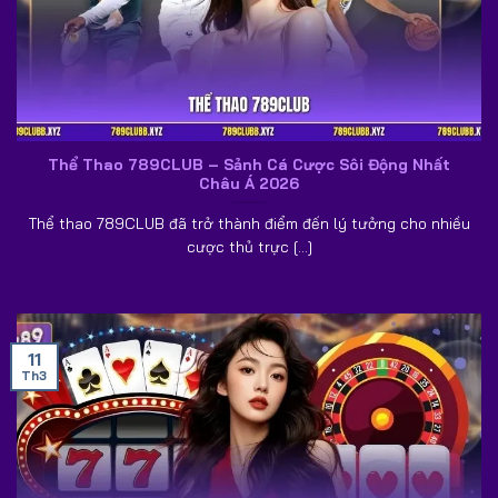
Chiến lược & tầm nhìn
Không chỉ dừng lại ở những thành công đã đạt được, nền
tảng
789CLUB
còn xây dựng chiến lược phát triển dài
hạn nhằm mở rộng quy mô hoạt động trong tương lai.
Những kế hoạch này tập trung vào việc nâng cao chất
lượng dịch vụ cũng như mở rộng hệ sinh thái trò chơi.
Thể Thao 789CLUB – Sảnh Cá Cược Sôi Động Nhất
Châu Á 2026
Thể thao 789CLUB đã trở thành điểm đến lý tưởng cho nhiều
cược thủ trực [...]
11
Th3
Tầm nhìn chiến lược của thương hiệu uy tín 789CLUB