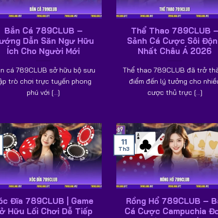
ác định rõ tầm nhìn và sứ mệnh nhằm tạo nền tảng phát triể
n từng bước mở rộng quy mô hoạt động.
Bắn Cá 789CLUB –
Thể Thao 789CLUB 
ướng Dẫn Săn Ngư Hữu
Sảnh Cá Cược Sôi Độn
Ích Cho Người Mới
Nhất Châu Á 2026
ợc xây dựng dựa trên những tiêu chí quan trọng nhằm mang 
n cá 789CLUB sở hữu bộ sưu
Thể thao 789CLUB đã trở th
môi trường giải trí an toàn, minh bạch cho cộng đồng người chơ
ập trò chơi trực tuyến phong
điểm đến lý tưởng cho nhiề
phú với [...]
cược thủ trực [...]
ưu tiên hàng đầu. Hệ thống
789CLUB
đầu tư công nghệ bảo mật nhằ
hông tin liên quan đến tài khoản đều được lưu trữ an toàn trên hệ t
ến nên việc cải tiến trò chơi luôn được chú trọng. Cổng game
789CL
11
m lựa chọn.
Th3
đã đạt được, nền tảng
789CLUB
còn xây dựng chiến lược phá
óc Đĩa 789CLUB | Game
Rồng Hổ 789CLUB – B
tập trung vào việc nâng cao chất lượng dịch vụ cũng như mở r
ở Hữu Lối Chơi Dễ Tiếp
Cá Cược Campuchia Đ