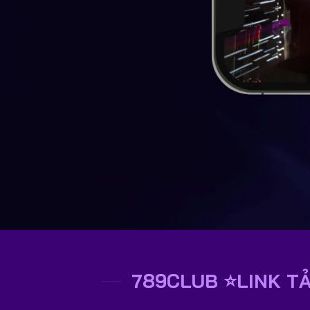
789CLUB ⭐️LINK T