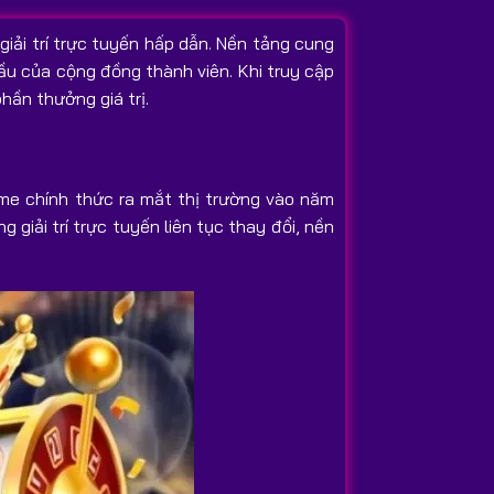
iải trí trực tuyến hấp dẫn. Nền tảng cung
ầu của cộng đồng thành viên. Khi truy cập
hần thưởng giá trị.
me chính thức ra mắt thị trường vào năm
iải trí trực tuyến liên tục thay đổi, nền