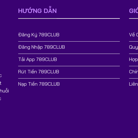
nhận được giấy phép này,
789CLUB
phải trải qua quá trình 
HƯỚNG DẪN
GI
Đăng Ký 789CLUB
Về 
ật cũng là điểm mạnh được cộng đồng người chơi đánh giá cao
 cơ chế bảo vệ dữ liệu hiện đại được tích hợp trên toàn bộ h
Đăng Nhập 789CLUB
Quy
Tải App 789CLUB
Hợp
Rút Tiền 789CLUB
Chí
c
t
Nạp Tiền 789CLUB
Liê
huỗi
c