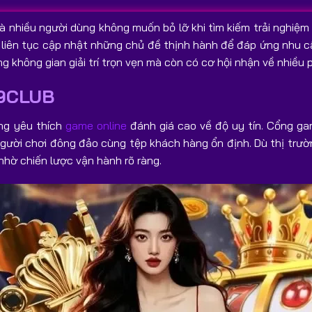
 nhiều người dùng không muốn bỏ lỡ khi tìm kiếm trải nghiệm g
 liên tục cập nhật những chủ đề thịnh hành để đáp ứng nhu c
g không gian giải trí trọn vẹn mà còn có cơ hội nhận về nhiều p
89CLUB
ng yêu thích
game online
đánh giá cao về độ uy tín. Cổng ga
ời chơi đông đảo cùng tệp khách hàng ổn định. Dù thị trường g
nhờ chiến lược vận hành rõ ràng.