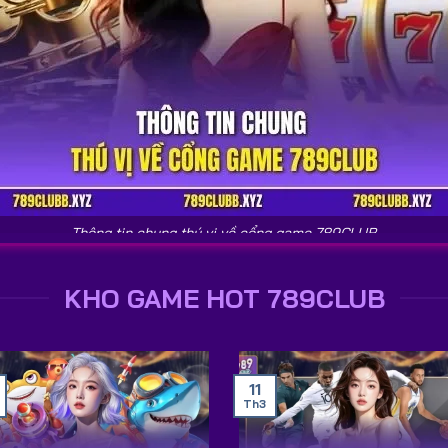
Thông tin chung thú vị về cổng game 789CLUB
KHO GAME HOT 789CLUB
tư kỹ lưỡng vào từng chuyên mục trò chơi cũng như dịch vụ c
 chọn trải nghiệm. Trong đó có thể kể đến các chuyên mục q
được xây dựng nhằm mang lại không gian giải trí phong phú cho 
ứ mệnh tại cổng game 789CLUB
11
Th3
 nhiều người dùng cũng quan tâm đến định hướng phát triển