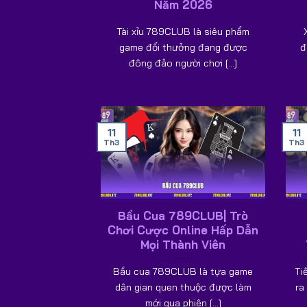
Năm 2026
Tài xỉu 789CLUB là siêu phẩm
game đổi thưởng đang được
đ
đông đảo người chơi [...]
11
11
Th3
Th3
Bầu Cua 789CLUB| Trò
Chơi Cược Online Hấp Dẫn
Mọi Thành Viên
Bầu cua 789CLUB là tựa game
Ti
dân gian quen thuộc được làm
ra
mới qua phiên [...]