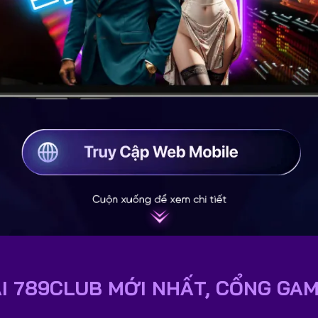
ẢI 789CLUB MỚI NHẤT, CỔNG GAM