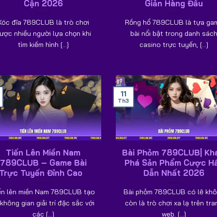
Cận 2026
Giản Hàng Đầu
Xóc đĩa 789CLUB là trò chơi
Rồng hổ 789CLUB là tựa ga
ược nhiều người lựa chọn khi
bài nổi bật trong danh sác
tìm kiếm hình [...]
casino trực tuyến, [...]
11
Th3
Tiến Lên Miền Nam
Bài Phỏm 789CLUB| Kh
789CLUB – Game Bài
Phá Sản Phẩm Cược H
Trực Tuyến Đỉnh Cao
Dẫn Nhất 2026
ến lên miền Nam 789CLUB tạo
Bài phỏm 789CLUB có lẽ kh
Tầm nhìn chiến lược của thương hiệu uy tín 789CLUB
 không gian giải trí đặc sắc với
còn là trò chơi xa lạ trên tra
các [...]
web. [...]