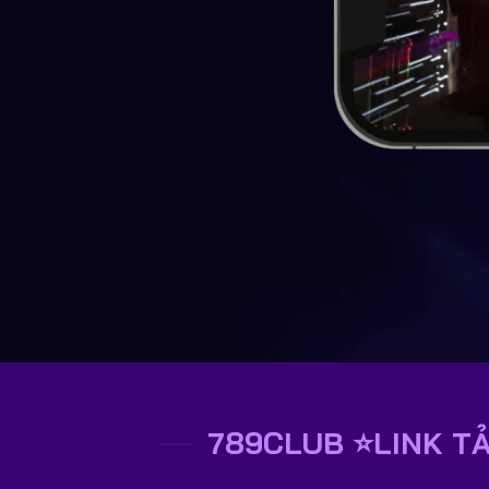
789CLUB ⭐️LINK T