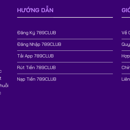
nhận được giấy phép này,
789CLUB
phải trải qua quá trình 
HƯỚNG DẪN
GI
Đăng Ký 789CLUB
Về 
ật cũng là điểm mạnh được cộng đồng người chơi đánh giá cao
 cơ chế bảo vệ dữ liệu hiện đại được tích hợp trên toàn bộ h
Đăng Nhập 789CLUB
Quy
Tải App 789CLUB
Hợp
Rút Tiền 789CLUB
Chí
c
t
Nạp Tiền 789CLUB
Liê
huỗi
c