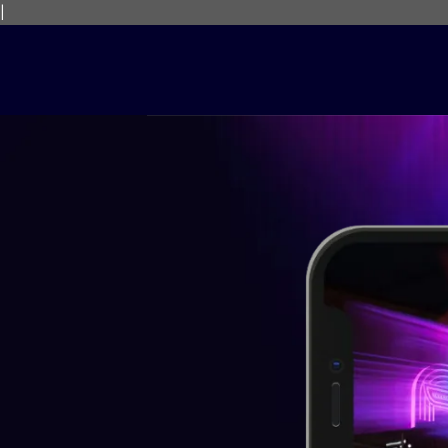
|
Bỏ
qua
nội
dung