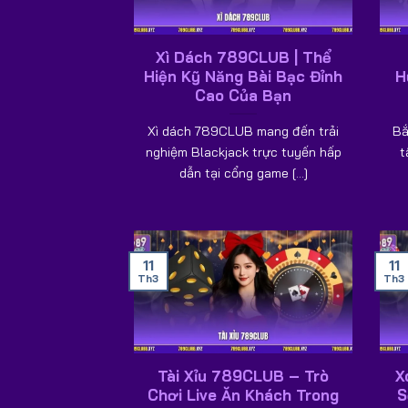
dựng thương hiệu,
789CLUB
tài xỉu
đã x
game không chỉ duy trì sự ổn định mà cò
Xì Dách 789CLUB | Thể
Hiện Kỹ Năng Bài Bạc Đỉnh
H
Sứ mệnh thương hiệu
Cao Của Bạn
Định hướng hoạt động của
789CLUB
đư
Xì dách 789CLUB mang đến trải
Bắ
Những mục tiêu này giúp nền tảng duy trì 
nghiệm Blackjack trực tuyến hấp
t
dẫn tại cổng game [...]
Sứ mệnh
Chi tiết
Cá cược
Đây là tiêu chí được nền tảng 
an toàn
luôn được bảo vệ. Nhờ đó, mọi t
Nâng cấp
Vì là nền tảng giải trí trực tuy
11
11
kho game
phẩm mới để người dùng có thê
Th3
Th3
Chiến lược & tầm nhìn
Không chỉ dừng lại ở những thành công 
Tài Xỉu 789CLUB – Trò
X
động trong tương lai. Những kế hoạch này 
Chơi Live Ăn Khách Trong
S