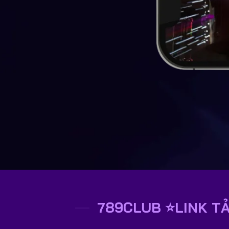
789CLUB ⭐️LINK T