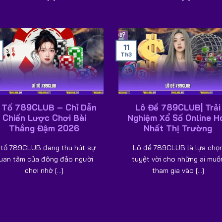
rực tuyến với kho game
789CLUB
được mở rộng 3000+ sản phẩ
àng, chương trình khuyến mãi
789CLUB
và công cụ tương 
11
Th3
 công nghệ AI nhận diện tài khoản, giúp xử lý thành công 100%
ược đánh giá cao của 789CLUB
ì Tố 789CLUB – Chỉ Dẫn
Lô Đề 789CLUB| Trải
Chiến Lược Chơi Bài
Nghiệm Xổ Số Online H
 uy tín,
789CLUB
luôn là cái tên được cộng đồng người chơi
Thắng Đậm 2026
Nhất Thị Trường
nhiều ưu điểm nổi bật giúp thương hiệu ngày càng khẳng định vị
 tố 789CLUB đang thu hút sự
Lô đề 789CLUB là lựa chọ
uan tâm của đông đảo người
tuyệt vời cho những ai muố
chơi nhờ [...]
tham gia vào [...]
hẳng định độ uy tín của nền tảng chính là hệ thống giấy phép
òn hoàn thiện đầy đủ các chứng nhận hoạt động từ những tổ 
ác tổ chức uy tín như MGA và PAGCOR. Đây đều là những đơn vị