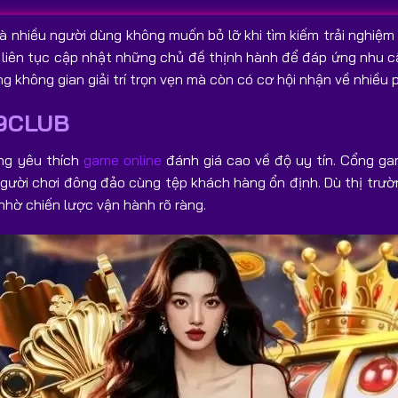
 nhiều người dùng không muốn bỏ lỡ khi tìm kiếm trải nghiệm g
 liên tục cập nhật những chủ đề thịnh hành để đáp ứng nhu c
g không gian giải trí trọn vẹn mà còn có cơ hội nhận về nhiều p
89CLUB
ng yêu thích
game online
đánh giá cao về độ uy tín. Cổng ga
ời chơi đông đảo cùng tệp khách hàng ổn định. Dù thị trường g
nhờ chiến lược vận hành rõ ràng.