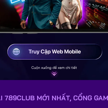
ẢI 789CLUB MỚI NHẤT, CỔNG GAM