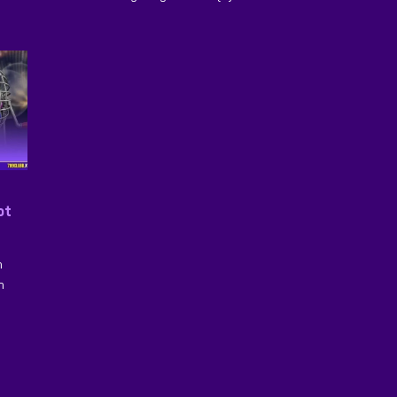
m mới, mang đến nhiều lựa chọn hấp dẫn
tác để đáp ứng lượng thành viên dự kiến
 giao dịch được thực hiện trên hệ thống.
ot
 đánh giá cao. Nền tảng không chỉ thu hút
 thế trên thị trường giải trí online.
n
n
 hợp pháp. Không chỉ tập trung phát triển
chức quốc tế.
 quản lý lĩnh vực giải trí trực tuyến có