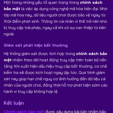
Một trong những yếu tố quan trọng trong
chính sách
bảo mật
là việc áp dụng công nghệ mã hóa hiện đại. Nhờ
lớp mã hóa này, dữ liệu người chơi được bảo vệ ngay từ
thời điểm phát sinh. Thông tin cá nhân vì thế trở nên khó
bị truy cập trái phép, ngay cả khi có sự can thiệp từ bên
ngoài.
Giám sát phát hiện bất thường
Hệ thống giám sát được tích hợp trong
chính sách bảo
mật
nhằm theo dõi hoạt động truy cập trên toàn bộ nền
tảng. Khi xuất hiện dấu hiệu truy cập bất thường, cơ chế
kiểm tra sẽ được kích hoạt ngay lập tức. Quá trình giám
sát này giúp hạn chế nguy cơ ảnh hưởng đến dữ liệu cá
nhân của người chơi, đồng thời hỗ trợ phát hiện sớm các
hành vi truy cập không hợp lệ.
Kết luận
Chính sách bảo mật
được xây dựng bài bản nhằm bảo