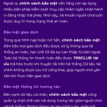
Ngoài ra,
chính sách bảo mật
nền tảng còn áp dụng
nhiều biện pháp kiểm soát truy cập nhằm ngăn chặn hành
vi đăng nhập trái phép. Nhờ vậy, tài khoản người chơi luôn
được duy trì trong trạng thái an toàn.
Bảo mật giao dịch
Trong quá trình nạp hoặc rút tiền,
chính sách bảo mật
đảm bảo mọi giao dịch đều được xử lý thông qua hệ
thống an toàn, hạn chế tối đa sự can thiệp từ bên ngoài.
Toàn bộ thông tin thanh toán đều được
789CLUB tài
xỉu
mã hóa trước khi truyền tải trên hệ thống. Dữ liệu tài
chính không được lưu trữ công khai, giúp người chơi yên
tâm khi thực hiện giao dịch.
Bảo mật thông tin tương tác
Bên cạnh dữ liệu cá nhân,
chính sách bảo mật
cũng
quản lý chặt chẽ các nội dung tương tác giữa người chơi
với hệ thống. Những thông tin như bình luận, phản hồi