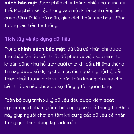
sách bảo mật
được phân chia thành nhiều nội dung cụ
thể. Mỗi phần sẽ tập trung vào một khía cạnh riêng liên
quan đến dữ liệu cá nhân, giao dịch hoặc các hoạt động
tương tác trên hệ thống.
Tích lũy và áp dụng dữ liệu
Trong
chính sách bảo mật
, dữ liệu cá nhân chỉ được
thu thập ở mức cần thiết để phục vụ việc xác minh tài
khoản cũng như hỗ trợ người chơi khi cần. Những thông
tin này được sử dụng cho mục đích quản lý nội bộ, cải
thiện chất lượng dịch vụ, hoàn toàn không chia sẻ cho
bên thứ ba nếu chưa có sự đồng ý từ người dùng.
Toàn bộ quy trình xử lý dữ liệu đều được kiểm soát
nghiêm ngặt nhằm giảm thiểu nguy cơ rò rỉ thông tin. Điều
này giúp người chơi an tâm khi cung cấp dữ liệu cá nhân
trong quá trình đăng ký tài khoản.