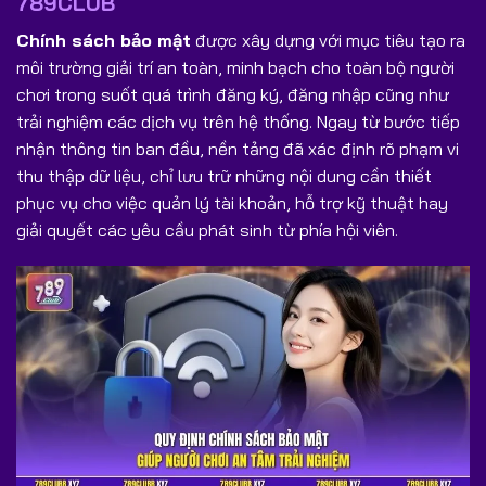
789CLUB
Chính sách bảo mật
được xây dựng với mục tiêu tạo ra
môi trường giải trí an toàn, minh bạch cho toàn bộ người
chơi trong suốt quá trình đăng ký, đăng nhập cũng như
trải nghiệm các dịch vụ trên hệ thống. Ngay từ bước tiếp
nhận thông tin ban đầu, nền tảng đã xác định rõ phạm vi
thu thập dữ liệu, chỉ lưu trữ những nội dung cần thiết
phục vụ cho việc quản lý tài khoản, hỗ trợ kỹ thuật hay
giải quyết các yêu cầu phát sinh từ phía hội viên.