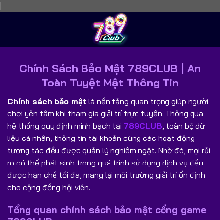
|
Bỏ
qua
nội
dung
Chính Sách Bảo Mật 789CLUB | An
Toàn Tuyệt Mật Thông Tin
Chính sách bảo mật
là nền tảng quan trọng giúp người
chơi yên tâm khi tham gia giải trí trực tuyến. Thông qua
hệ thống quy định minh bạch tại
789CLUB
, toàn bộ dữ
liệu cá nhân, thông tin tài khoản cùng các hoạt động
tương tác đều được quản lý nghiêm ngặt. Nhờ đó, mọi rủi
ro có thể phát sinh trong quá trình sử dụng dịch vụ đều
được hạn chế tối đa, mang lại môi trường giải trí ổn định
cho cộng đồng hội viên.
Tổng quan chính sách bảo mật cổng game