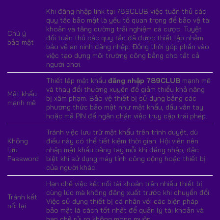
Khi đăng nhập link tại 789CLUB việc tuân thủ các
quy tắc bảo mật là yếu tố quan trọng để bảo vệ tài
khoản và tăng cường trải nghiệm cá cược. Tuyệt
Chú ý
đối tuân thủ các quy tắc đã được thiết lập nhằm
bảo mật
bảo vệ an ninh đăng nhập. Đồng thời góp phần vào
việc tạo dựng môi trường công bằng cho tất cả
người chơi.
Thiết lập mật khẩu
đăng nhập 789CLUB
mạnh mẽ
và thay đổi thường xuyên để giảm thiểu khả năng
Mật khẩu
bị xâm phạm. Bảo vệ thiết bị sử dụng bằng các
mạnh mẽ
phương thức bảo mật như mật khẩu, dấu vân tay
hoặc mã PIN để ngăn chặn việc truy cập trái phép.
Tránh việc lưu trữ mật khẩu trên trình duyệt, dù
Không
điều này có thể tiết kiệm thời gian. Hội viên nên
lưu
nhập mật khẩu bằng tay mỗi khi đăng nhập, đặc
Password
biệt khi sử dụng máy tính công cộng hoặc thiết bị
của người khác.
Hạn chế việc kết nối tài khoản trên nhiều thiết bị
cùng lúc mà không đăng xuất trước khi chuyển đổi.
Tránh kết
Việc sử dụng thiết bị cá nhân với các biện pháp
nối lại
bảo mật là cách tốt nhất để quản lý tài khoản và
hạn chế rủi ro không mong muốn.