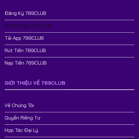
Đăng Ký 789CLUB
Đăng Nhập 789CLUB
Tải App 789CLUB
Rút Tiền 789CLUB
Nạp Tiền 789CLUB
GIỚI THIỆU VỀ 789CLUB
Về Chúng Tôi
Quyền Riêng Tư
Hợp Tác Đại Lý