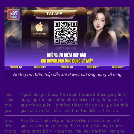
Những ưu điểm hấp dẫn khi download ứng dụng về máy
Tiết
Người dùng mở app trên điện thoại để tham gia giải trí
kiệm
ngay lập tức mà không phải tìm kiếm hay đăng nhập
thời
qua trình duyệt. Hệ thống tối ưu tốc độ xử lý, giảm thời
gian
gian chờ và đảm bảo mọi thao tác diễn ra trơn tru.
Giao
App được thiết kế phù hợp với kích thước màn hình,
diện
giúp người dùng dễ dàng điều hướng. Các mục chức
thông
năng được bố trí khoa học, màu sắc hài hòa, mang lại