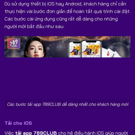
Dù sử dụng thiết bị iOS hay Android, khách hàng chỉ cần
thực hiện vài bước đơn giản để hoàn tất quá trình cài đặt.
Các bước cài ứng dụng cũng rất dễ dàng cho những
người mới bắt đầu như sau:
Các bước tải app 789CLUB dễ dàng nhất cho khách hàng mới
Tải cho iOS
Việc
tải app 789CLUB
cho hệ điều hành iOS giúp người