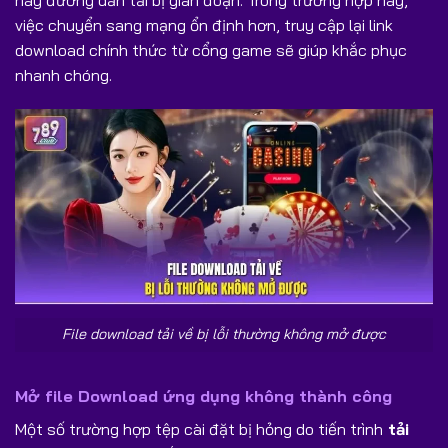
việc chuyển sang mạng ổn định hơn, truy cập lại link
download chính thức từ cổng game sẽ giúp khắc phục
nhanh chóng.
File download tải về bị lỗi thường không mở được
Mở file Download ứng dụng không thành công
Một số trường hợp tệp cài đặt bị hỏng do tiến trình
tải