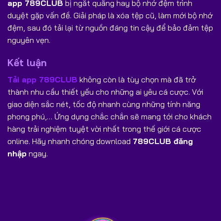
app 789CLUB
bị ngắt quãng hay bộ nhớ đệm trình
duyệt gặp vấn đề. Giải pháp là xóa tệp cũ, làm mới bộ nhớ
đệm, sau đó tải lại từ nguồn đáng tin cậy để bảo đảm tệp
nguyên vẹn.
Kết luận
Tải app 789CLUB
không còn là tùy chọn mà đã trở
thành nhu cầu thiết yếu cho những ai yêu cá cược. Với
giao diện sắc nét, tốc độ nhanh cùng những tính năng
phong phú,… Ứng dụng chắc chắn sẽ mang tới cho khách
hàng trải nghiệm tuyệt vời nhất trong thế giới cá cược
online. Hãy nhanh chóng download
789CLUB đăng
nhập
ngay.