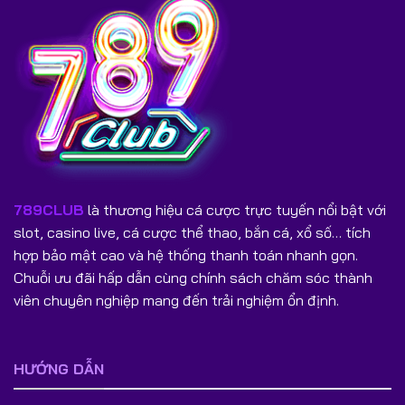
789CLUB
là thương hiệu cá cược trực tuyến nổi bật với
slot, casino live, cá cược thể thao, bắn cá, xổ số… tích
hợp bảo mật cao và hệ thống thanh toán nhanh gọn.
Chuỗi ưu đãi hấp dẫn cùng chính sách chăm sóc thành
viên chuyên nghiệp mang đến trải nghiệm ổn định.
HƯỚNG DẪN