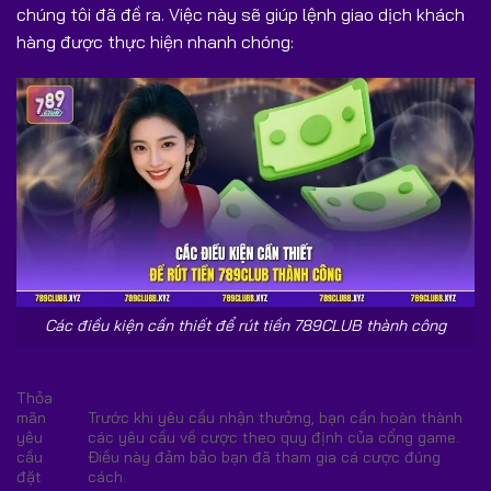
chúng tôi đã đề ra. Việc này sẽ giúp lệnh giao dịch khách
hàng được thực hiện nhanh chóng:
Các điều kiện cần thiết để rút tiền 789CLUB thành công
Thỏa
mãn
Trước khi yêu cầu nhận thưởng, bạn cần hoàn thành
yêu
các yêu cầu về cược theo quy định của cổng game.
cầu
Điều này đảm bảo bạn đã tham gia cá cược đúng
đặt
cách.