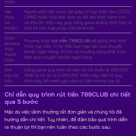
cược
Xác
Người chơi cần cung cấp giấy tờ tùy thân như CCCD,
thực
CMND hoặc hóa đơn dịch vụ để xác minh danh tính
tài
và địa chỉ. Việc này giúp cổng game khẳng định bạn là
khoản
chủ sở hữu hợp pháp của tài khoản.
Chọn
Phương thức
rút tiền 789CLUB
sẽ giống như hình
phương
thức nạp tiền. Ví dụ: Nếu bạn nạp vốn qua chuyển
thức
khoản ngân hàng, thì khi rút thưởng cũng phải thực
thanh
hiện qua chuyển khoản ngân hàng.
toán
Giới
Cổng game quy định số tiền rút tối thiểu là 200.000
hạn rút
VNĐ và tối đa là 5.000.000 VNĐ. Hãy nắm rõ quy
tiền
định này để tránh yêu cầu rút tiền không hợp lệ.
Chỉ dẫn quy trình rút tiền 789CLUB chi tiết
qua 5 bước
Mặc dù việc lãnh thưởng rất đơn giản và chúng tôi đã
hướng dẫn chi tiết. Tuy nhiên, để đảm bảo quá trình diễn
ra thuận lợi thì bạn nên tuân theo các bước sau: