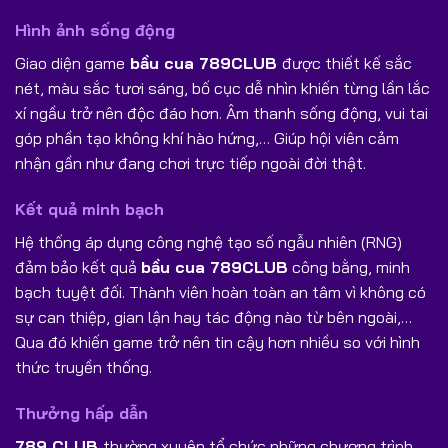
Hình ảnh sống động
Giao diện game
bầu cua 789CLUB
được thiết kế sắc
nét, màu sắc tươi sáng, bố cục dễ nhìn khiến từng lần lắc
xí ngầu trở nên độc đáo hơn. Âm thanh sống động, vui tai
góp phần tạo không khí hào hứng,… Giúp hội viên cảm
nhận gần như đang chơi trực tiếp ngoài đời thật.
Kết quả minh bạch
Hệ thống áp dụng công nghệ tạo số ngẫu nhiên (RNG)
đảm bảo kết quả
bầu cua 789CLUB
công bằng, minh
bạch tuyệt đối. Thành viên hoàn toàn an tâm vì không có
sự can thiệp, gian lận hay tác động nào từ bên ngoài,…
Qua đó khiến game trở nên tin cậy hơn nhiều so với hình
thức truyền thống.
Thưởng hấp dẫn
789 CLUB
thường xuyên tổ chức những chương trình