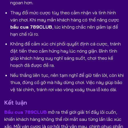
ngoan hơn.
Thay đổi mức cược tùy theo cảm nhận và tình hình
ván chơi. Khi may mắn khách hàng có thể nâng cược
bầu cua 789CLUB
, lúc không chắc nên giảm lại để
hạn chế rủi ro.
Không để cảm xúc chi phối quyết định cá cược, tránh
đặt tiền theo cảm hứng hay lúc nóng giận. Bình tĩnh
giúp khách hàng suy nghĩ sáng suốt, chơi theo kế
hoạch đã được đề ra.
Nếu thắng liên tục, nên tạm nghỉ để giữ tiền lời, còn khi
thua, đừng cố gỡ mà hãy dừng chơi. Việc này giúp bảo
vệ tài chính, tránh rơi vào vòng xoáy thua lỗ kéo dài.
Kết luận
Bầu cua 789CLUB
mở ra thế giới giải trí đầy lôi cuốn,
khiến khách hàng không thể rời mắt sau từng lần lắc xúc
xắc. Mỗi ván cược là cơ hội thử vận may, chinh phục phần