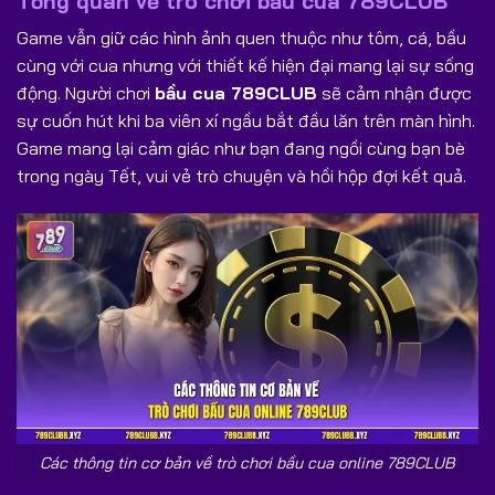
Tổng quan về trò chơi bầu cua 789CLUB
Game vẫn giữ các hình ảnh quen thuộc như tôm, cá, bầu
cùng với cua nhưng với thiết kế hiện đại mang lại sự sống
động. Người chơi
bầu cua 789CLUB
sẽ cảm nhận được
sự cuốn hút khi ba viên xí ngầu bắt đầu lăn trên màn hình.
Game mang lại cảm giác như bạn đang ngồi cùng bạn bè
trong ngày Tết, vui vẻ trò chuyện và hồi hộp đợi kết quả.
Các thông tin cơ bản về trò chơi bầu cua online 789CLUB