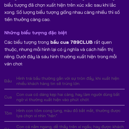
biểu tượng đã chọn xuất hiện trên xúc xắc sau khi lắc
xong. Số lượng biểu tượng giống nhau càng nhiều thì số
tiền thưởng càng cao.
Những biểu tượng đặc biệt
Các biểu tượng trong
bầu cua 789CLUB
rất quen
thuộc, nhưng mỗi hình lại có ý nghĩa và cách hiển thị
riêng. Dưới đây là sáu hình thường xuất hiện trong mỗi
ván chơi:
Hình trái bầu thường gắn với sự tròn đầy, khi xuất hiện
Bầu
nhiều khách hàng tin sẽ trúng lớn.
Con cua có dáng kẹp hai càng, hay làm người dùng bất
Cua
ngờ vì thường xuất hiện vào phút chót.
Hình con tôm cong lưng, màu đỏ bắt mắt, thường được
Tôm
lựa chọn vì nhìn “hên”.
Con cá nằm ngang, dễ thấy trên xí ngầu, hay được khách