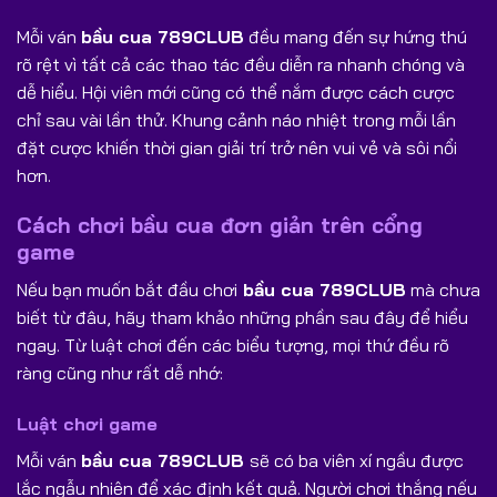
Mỗi ván
bầu cua 789CLUB
đều mang đến sự hứng thú
rõ rệt vì tất cả các thao tác đều diễn ra nhanh chóng và
dễ hiểu. Hội viên mới cũng có thể nắm được cách cược
chỉ sau vài lần thử. Khung cảnh náo nhiệt trong mỗi lần
đặt cược khiến thời gian giải trí trở nên vui vẻ và sôi nổi
hơn.
Cách chơi bầu cua đơn giản trên cổng
game
Nếu bạn muốn bắt đầu chơi
bầu cua 789CLUB
mà chưa
biết từ đâu, hãy tham khảo những phần sau đây để hiểu
ngay. Từ luật chơi đến các biểu tượng, mọi thứ đều rõ
ràng cũng như rất dễ nhớ:
Luật chơi game
Mỗi ván
bầu cua 789CLUB
sẽ có ba viên xí ngầu được
lắc ngẫu nhiên để xác định kết quả. Người chơi thắng nếu