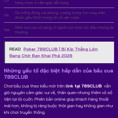
Cá
hàng chọn vì cảm giác dễ trúng.
Gà trống đứng oai phong, tượng trưng cho may mắn,
Gà
được yêu thích trong vô số ván cược.
Hình con nai có sừng, ít người lựa chọn lúc đầu nhưng lại
Nai
thường.
READ
Poker 789CLUB | Bí Kíp Thắng Lớn
Đang Chờ Bạn Khai Phá 2026
Những yếu tố đặc biệt hấp dẫn của bầu cua
789CLUB
Chơi bầu cua theo kiểu mới trên
link tại 789CLUB
vẫn
giữ nguyên cảm giác vui vẻ, thân quen nhưng thêm vô số
tiện lợi lôi cuốn. Phiên bản online giúp khách hàng thoải
mái hơn, không bị ràng buộc thời gian hay không gian như
khi chơi truyền thống: