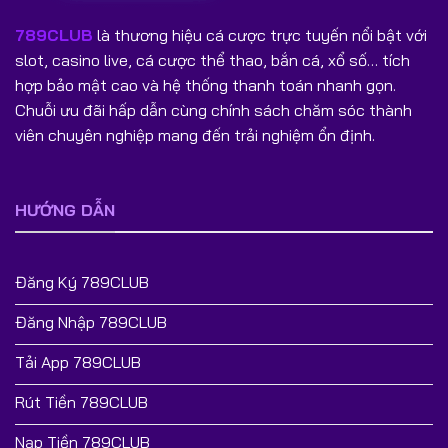
789CLUB
là thương hiệu cá cược trực tuyến nổi bật với
slot, casino live, cá cược thể thao, bắn cá, xổ số… tích
hợp bảo mật cao và hệ thống thanh toán nhanh gọn.
Chuỗi ưu đãi hấp dẫn cùng chính sách chăm sóc thành
viên chuyên nghiệp mang đến trải nghiệm ổn định.
HƯỚNG DẪN
Đăng Ký 789CLUB
Đăng Nhập 789CLUB
Tải App 789CLUB
Rút Tiền 789CLUB
Nạp Tiền 789CLUB