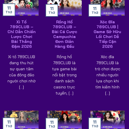
11
11
11
Th3
Th3
Th3
Xì Tố
Rồng Hổ
Xóc Đĩa
789CLUB –
789CLUB –
789CLUB |
Chỉ Dẫn Chiến
Bài Cá Cược
Game Sở Hữu
Lược Chơi
Campuchia
Lối Chơi Dễ
Bài Thắng
Đơn Giản
Tiếp Cận
Đậm 2026
Hàng Đầu
2026
Xì tố 789CLUB
Rồng hổ
Xóc đĩa
đang thu hút
789CLUB là
789CLUB là
sự quan tâm
tựa game bài
trò chơi được
của đông đảo
nổi bật trong
nhiều người
người chơi nhờ
danh sách
lựa chọn khi
[...]
casino trực
tìm kiếm hình
tuyến, [...]
[...]
11
11
11
Th3
Th3
Th3