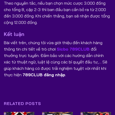
Theo nguyên tắc, nếu bạn chọn mức cược 3.000 đồng
cho tổng 8, cặp 2-3 thì ban đầu bạn cần bỏ ra từ 2.000
đến 3.000 đồng. Khi chiến thắng, bạn sẽ nhận được tổng
cộng 12.000 đồng.
Kết luận
Bài viết trên, chúng tôi vừa giới thiệu đến khách hàng
thông tin chi tiết về trò chơi
Sicbo 789CLUB
đổi
thưởng trực tuyến. Đảm bảo với các hướng dẫn chính
xác từ thuật ngữ, luật lệ cùng các bí quyết đầu tư,… Sẽ
giúp khách hàng có được trải nghiệm tuyệt vời nhất khi
thực hiện
789CLUB đăng nhập
.
RELATED POSTS