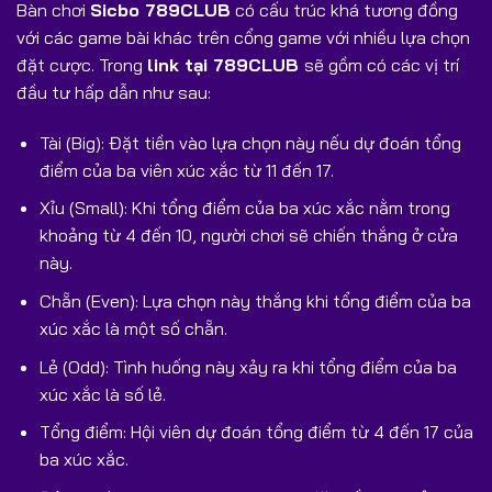
Bàn chơi
Sicbo 789CLUB
có cấu trúc khá tương đồng
với các game bài khác trên cổng game với nhiều lựa chọn
đặt cược. Trong
link tại 789CLUB
sẽ gồm có các vị trí
đầu tư hấp dẫn như sau:
Tài (Big): Đặt tiền vào lựa chọn này nếu dự đoán tổng
điểm của ba viên xúc xắc từ 11 đến 17.
Xỉu (Small): Khi tổng điểm của ba xúc xắc nằm trong
khoảng từ 4 đến 10, người chơi sẽ chiến thắng ở cửa
này.
Chẵn (Even): Lựa chọn này thắng khi tổng điểm của ba
xúc xắc là một số chẵn.
Lẻ (Odd): Tình huống này xảy ra khi tổng điểm của ba
xúc xắc là số lẻ.
Tổng điểm: Hội viên dự đoán tổng điểm từ 4 đến 17 của
ba xúc xắc.