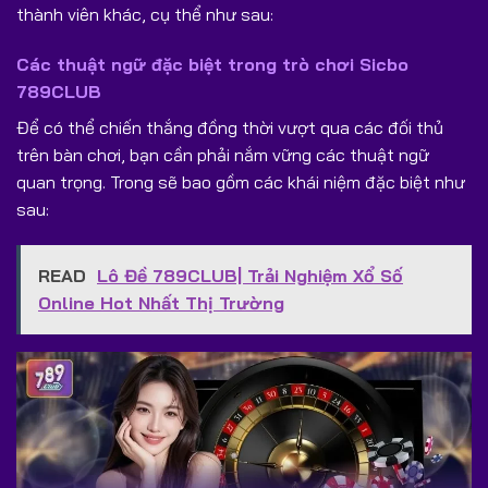
thành viên khác, cụ thể như sau:
Các thuật ngữ đặc biệt trong trò chơi Sicbo
789CLUB
Để có thể chiến thắng đồng thời vượt qua các đối thủ
trên bàn chơi, bạn cần phải nắm vững các thuật ngữ
quan trọng. Trong sẽ bao gồm các khái niệm đặc biệt như
sau:
READ
Lô Đề 789CLUB| Trải Nghiệm Xổ Số
Online Hot Nhất Thị Trường