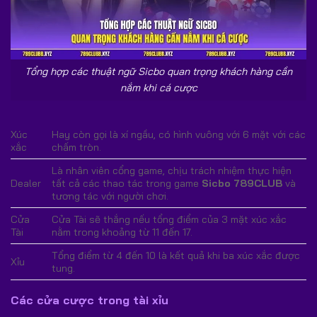
Tổng hợp các thuật ngữ Sicbo quan trọng khách hàng cần
nắm khi cá cược
Xúc
Hay còn gọi là xí ngầu, có hình vuông với 6 mặt với các
xắc
chấm tròn.
Là nhân viên cổng game, chịu trách nhiệm thực hiện
Dealer
tất cả các thao tác trong game
Sicbo 789CLUB
và
tương tác với người chơi.
Cửa
Cửa Tài sẽ thắng nếu tổng điểm của 3 mặt xúc xắc
Tài
nằm trong khoảng từ 11 đến 17.
Tổng điểm từ 4 đến 10 là kết quả khi ba xúc xắc được
Xỉu
tung.
Các cửa cược trong tài xỉu