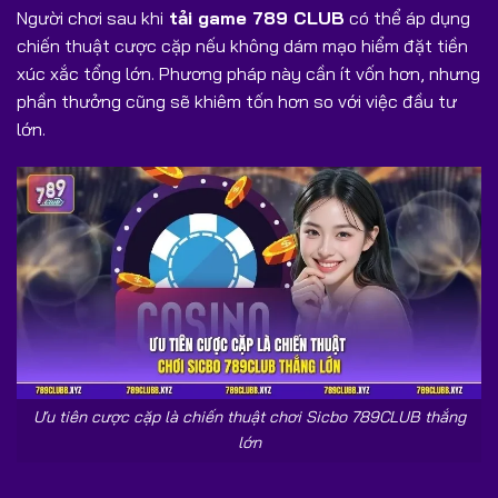
Người chơi sau khi
tải game 789 CLUB
có thể áp dụng
chiến thuật cược cặp nếu không dám mạo hiểm đặt tiền
xúc xắc tổng lớn. Phương pháp này cần ít vốn hơn, nhưng
phần thưởng cũng sẽ khiêm tốn hơn so với việc đầu tư
lớn.
Ưu tiên cược cặp là chiến thuật chơi Sicbo 789CLUB thắng
lớn