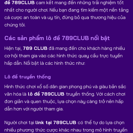
đề 789CLUB
cam kết mang đến những trải nghiệm tốt
nhất cho người chơi. Nếu bạn đang tìm kiếm một nền tảng
cá cược an toàn và uy tín, đừng bỏ qua thương hiệu của
chúng tôi.
Các sản phẩm lô đề 789CLUB nổi bật
Hiện tại,
789 CLUB
đã mang đến cho khách hàng nhiều
cơ hội tham gia vào các hình thức quay cầu trực tuyến
hấp dẫn. Nổi bật là các hình thức như:
Lô đề truyền thống
Hình thức chơi xổ số dân gian phong phú và giàu bản sắc
văn hóa là
lô đề 789CLUB
truyền thống. Với cách chơi
đơn giản và quen thuộc, lựa chọn này càng trở nên hấp
dẫn hơn với người tham gia.
Người chơi tại
link tại 789CLUB
có thể tự do lựa chọn
nhiều phương thức cược khác nhau trong mô hình truyền