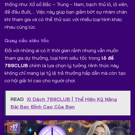
thống như: Xổ số Bắc – Trung – Nam, bạch thủ lô, lô xiên,
đề đầu đuôi,… Việc này giúp bạn giảm bớt sự nhàm chán
khi tham gia và có thể thử sức với nhiều loại hình khác
nhau cùng lúc.
Quay cầu siêu tốc
Đối với những ai có ít thời gian rảnh nhưng vẫn muốn
tham gia dự thưởng, loại hình siêu tốc trong
lô đề
789CLUB
chính là lựa chọn lý tưởng. Hình thức này
không chỉ mang lại tỷ lệ trả thưởng hấp dẫn mà còn tạo
cơ hội giải trí cao cho người chơi.
READ
Xì Dách 789CLUB | Thể Hiện Kỹ Năng
Bài Bạc Đỉnh Cao Của Bạn