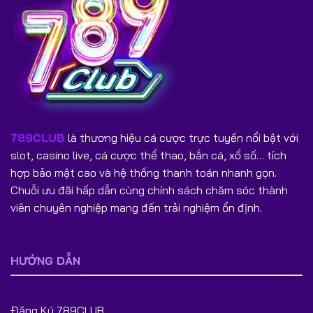
Năm
2026
789CLUB
là thương hiệu cá cược trực tuyến nổi bật với
slot, casino live, cá cược thể thao, bắn cá, xổ số… tích
hợp bảo mật cao và hệ thống thanh toán nhanh gọn.
Chuỗi ưu đãi hấp dẫn cùng chính sách chăm sóc thành
viên chuyên nghiệp mang đến trải nghiệm ổn định.
HƯỚNG DẪN
Đăng Ký 789CLUB