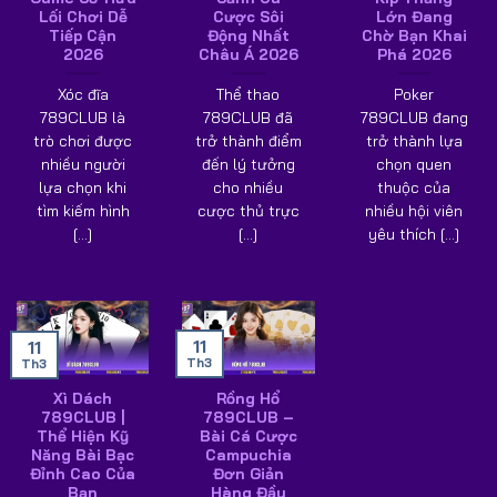
Lối Chơi Dễ
Cược Sôi
Lớn Đang
Tiếp Cận
Động Nhất
Chờ Bạn Khai
2026
Châu Á 2026
Phá 2026
Xóc đĩa
Thể thao
Poker
789CLUB là
789CLUB đã
789CLUB đang
trò chơi được
trở thành điểm
trở thành lựa
nhiều người
đến lý tưởng
chọn quen
lựa chọn khi
cho nhiều
thuộc của
tìm kiếm hình
cược thủ trực
nhiều hội viên
[...]
[...]
yêu thích [...]
11
11
Th3
Th3
Xì Dách
Rồng Hổ
789CLUB |
789CLUB –
Thể Hiện Kỹ
Bài Cá Cược
Năng Bài Bạc
Campuchia
Đỉnh Cao Của
Đơn Giản
Bạn
Hàng Đầu