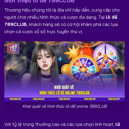
Giới thiệu lô đề 789CLUB
Thương hiệu chúng tôi là địa chỉ hấp dẫn, cung cấp cho
người chơi nhiều hình thức cá cược đa dạng. Tại
lô đề
789CLUB
, khách hàng sẽ có cơ hội khám phá các lựa
chọn cá cược xổ số trực tuyến thú vị.
Khái quát về hình thức lô đề online 789CLUB
Với tỷ lệ trúng thưởng cao và các lựa chọn linh hoạt,
lô