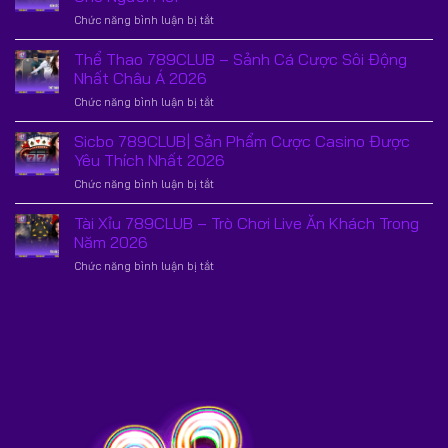
|
Chức năng bình luận bị tắt
ở
Thể
Bắn
Hiện
Cá
Thể Thao 789CLUB – Sảnh Cá Cược Sôi Động
Kỹ
789CLUB
Năng
Nhất Châu Á 2026
–
Bài
Chức năng bình luận bị tắt
ở
Hướng
Bạc
Thể
Dẫn
Đỉnh
Thao
Sicbo 789CLUB| Sản Phẩm Cược Casino Được
Săn
Cao
789CLUB
Ngư
Yêu Thích Nhất 2026
Của
–
Hữu
Bạn
Chức năng bình luận bị tắt
ở
Sảnh
Ích
Sicbo
Cá
Cho
789CLUB|
Tài Xỉu 789CLUB – Trò Chơi Live Ăn Khách Trong
Cược
Người
Sản
Sôi
Năm 2026
Mới
Phẩm
Động
Chức năng bình luận bị tắt
ở
Cược
Nhất
Tài
Casino
Châu
Xỉu
Được
Á
789CLUB
Yêu
2026
–
Thích
Trò
Nhất
Chơi
2026
Live
Ăn
Khách
Trong