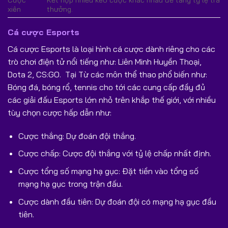
xiên
thưởng.
Cá cược Esports
Cá cược Esports là loại hình cá cược dành riêng cho các
trò chơi điện tử nổi tiếng như: Liên Minh Huyền Thoại,
Dota 2, CS:GO. Tại
Từ các môn thể thao phổ biến như:
Bóng đá, bóng rổ, tennis cho tới các
cung cấp đầy đủ
các giải đấu Esports lớn nhỏ trên khắp thế giới, với nhiều
tùy chọn cược hấp dẫn như:
Cược thắng: Dự đoán đội thắng.
Cược chấp: Cược đội thắng với tỷ lệ chấp nhất định.
Cược tổng số mạng hạ gục: Đặt tiền vào tổng số
mạng hạ gục trong trận đấu.
Cược dành đầu tiên: Dự đoán đội có mạng hạ gục đầu
tiên.