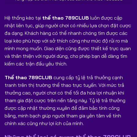
Hệ thống kèo tại
thể thao 789CLUB
luôn được cập
nhật liên tục, giúp người chơi có nhiều lựa chọn đặt cược
đa dạng. Khách hàng có thể nhanh chóng tìm được các
loại kèo phù hợp với sở thích cũng như mức độ rủi ro mà
mình mong muốn. Giao diện cũng được thiết kế trực quan
và thân thiện với người dùng, cho phép bạn dễ dàng tìm
kiếm các trận đấu yêu thích.
Thể thao 789CLUB
cung cấp tỷ lệ trả thưởng cạnh
tranh trên thị trường thể thao trực tuyến. Với mức trả
thưởng cao, người chơi có thể tối đa hóa lợi nhuận khi
tham gia đặt cược trên nền tảng này. Tỷ lệ trả thưởng
được cập nhật thường xuyên để đảm bảo tính công
bằng, minh bạch giúp người tham gia yên tâm về tính
chính xác cũng như lợi ích của mình.