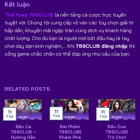
Kết luận
Thể thao 789CLUB
là nền tảng cá cược trực tuyến
tuyệt vời. Chúng tôi cung cấp vô vàn các tùy chọn giải trí
hấp dẫn, khuyến mãi ngập tràn cùng dịch vụ khách hàng
chất lượng. Cho dù bạn là người mới bắt đầu hay là tay
chơi dày dạn kinh nghiệm,… Khi
789CLUB đăng nhập
thì
cổng game chắc chắn có thể đáp ứng nhu cầu của bạn.
RELATED POSTS
11
11
11
Th3
Th3
Th3
Bắn Cá
Bài Phỏm
Bầu Cua
789CLUB –
789CLUB|
789CLUB|
Hướng Dẫn
Khám Phá
Trò Chơi