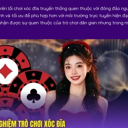
rên lối chơi xóc đĩa truyền thống quen thuộc với đông đảo ng
ỉnh và tối ưu để phù hợp hơn với môi trường trực tuyến hiện đại
nhận được sự quen thuộc của trò chơi dân gian nhưng trong 