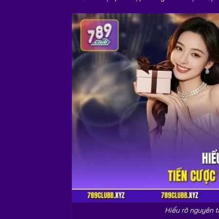
Hiểu rõ nguyên t