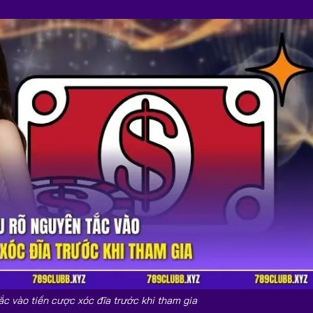
ắc vào tiền cược xóc đĩa trước khi tham gia