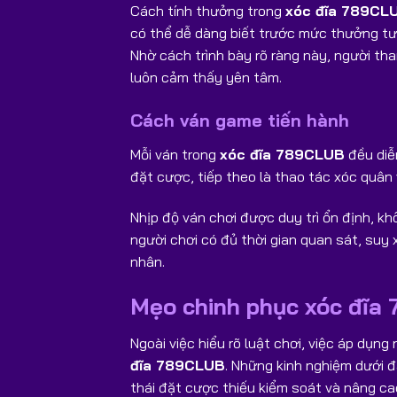
Cách tính thưởng trong
xóc đĩa 789CL
có thể dễ dàng biết trước mức thưởng tươ
Nhờ cách trình bày rõ ràng này, người th
luôn cảm thấy yên tâm.
Cách ván game tiến hành
Mỗi ván trong
xóc đĩa 789CLUB
đều diễn
đặt cược, tiếp theo là thao tác xóc quân 
Nhịp độ ván chơi được duy trì ổn định, k
người chơi có đủ thời gian quan sát, suy
nhân.
Mẹo chinh phục xóc đĩa
Ngoài việc hiểu rõ luật chơi, việc áp dụn
đĩa 789CLUB
. Những kinh nghiệm dưới đâ
thái đặt cược thiếu kiểm soát và nâng ca