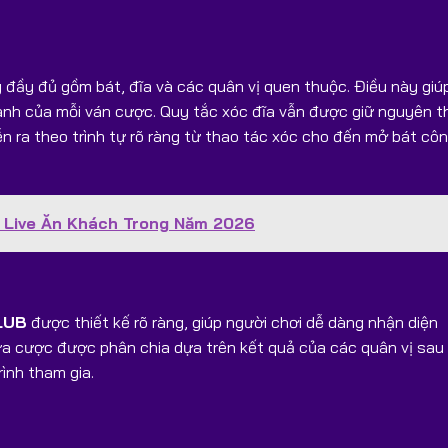
 đầy đủ gồm bát, đĩa và các quân vị quen thuộc. Điều này giú
ành của mỗi ván cược. Quy tắc xóc đĩa vẫn được giữ nguyên t
n ra theo trình tự rõ ràng từ thao tác xóc cho đến mở bát cô
i Live Ăn Khách Trong Năm 2026
LUB
được thiết kế rõ ràng, giúp người chơi dễ dàng nhận diện
ửa cược được phân chia dựa trên kết quả của các quân vị sau 
ình tham gia.