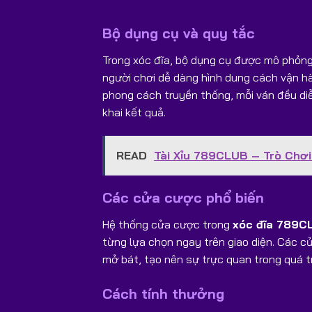
Bộ dụng cụ và quy tắc
Trong xóc đĩa, bộ dụng cụ được mô phỏng
người chơi dễ dàng hình dung cách vận h
phong cách truyền thống, mỗi ván đều diễ
khai kết quả.
READ
Tài Xỉu 789CLUB – Trò Chơ
Các cửa cược phổ biến
Hệ thống cửa cược trong
xóc đĩa 789C
từng lựa chọn ngay trên giao diện. Các c
mở bát, tạo nên sự trực quan trong quá tr
Cách tính thưởng