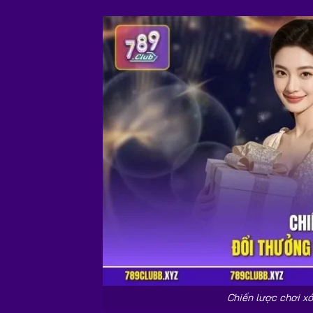
Chiến lược chơi xó