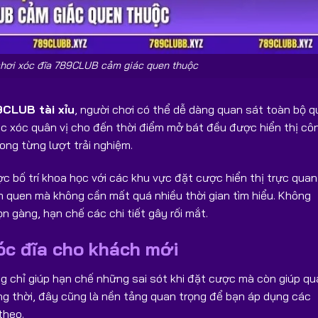
 chơi xóc đĩa 789CLUB cảm giác quen thuộc
CLUB tài xỉu
, người chơi có thể dễ dàng quan sát toàn bộ q
tác xóc quân vị cho đến thời điểm mở bát đều được hiển thị cô
rong từng lượt trải nghiệm.
c bố trí khoa học với các khu vực đặt cược hiển thị trực quan
m quen mà không cần mất quá nhiều thời gian tìm hiểu. Không
 gàng, hạn chế các chi tiết gây rối mắt.
xóc đĩa cho khách mới
g chỉ giúp hạn chế những sai sót khi đặt cược mà còn giúp qu
ồng thời, đây cũng là nền tảng quan trọng để bạn áp dụng các
theo.