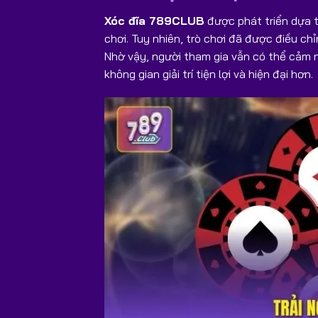
Xóc đĩa 789CLUB
được phát triển dựa t
chơi. Tuy nhiên, trò chơi đã được điều ch
Nhờ vậy, người tham gia vẫn có thể cảm 
không gian giải trí tiện lợi và hiện đại hơn.