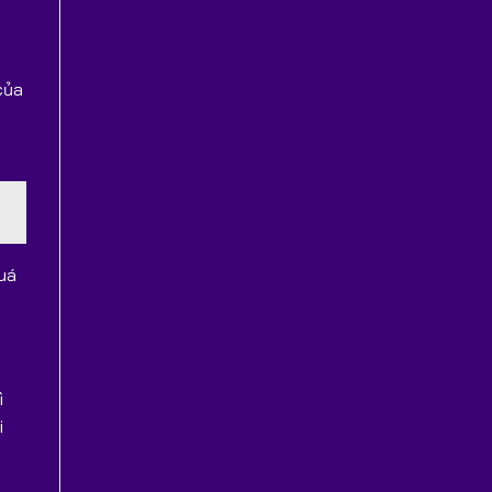
của
quá
ì
i