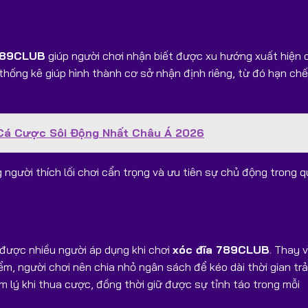
 789CLUB
giúp người chơi nhận biết được xu hướng xuất hiện 
 thống kê giúp hình thành cơ sở nhận định riêng, từ đó hạn chế
Cá Cược Sôi Động Nhất Châu Á 2026
 người thích lối chơi cẩn trọng và ưu tiên sự chủ động trong 
được nhiều người áp dụng khi chơi
xóc đĩa 789CLUB
. Thay v
m, người chơi nên chia nhỏ ngân sách để kéo dài thời gian trả
m lý khi thua cược, đồng thời giữ được sự tỉnh táo trong mỗi