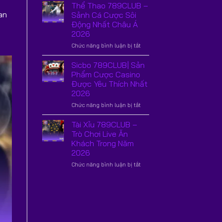
Bài
Cá
Thể Thao 789CLUB –
Bạc
789CLUB
an
Sảnh Cá Cược Sôi
Đỉnh
–
Động Nhất Châu Á
Cao
Hướng
2026
Của
Dẫn
Bạn
Săn
Chức năng bình luận bị tắt
ở
Ngư
Thể
Hữu
Thao
Sicbo 789CLUB| Sản
Ích
789CLUB
Phẩm Cược Casino
Cho
–
Được Yêu Thích Nhất
Người
Sảnh
2026
Mới
Cá
Cược
Chức năng bình luận bị tắt
ở
Sôi
Sicbo
Động
789CLUB|
Tài Xỉu 789CLUB –
Nhất
Sản
Trò Chơi Live Ăn
Châu
Phẩm
Khách Trong Năm
Á
Cược
2026
2026
Casino
Được
Chức năng bình luận bị tắt
ở
Yêu
Tài
Thích
Xỉu
Nhất
789CLUB
2026
–
Trò
Chơi