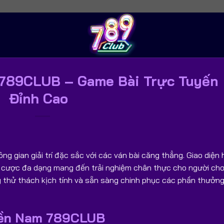
 789CLUB – Game Bài Trực Tuyến
Đỉnh Cao
ông gian giải trí đặc sắc với các ván bài căng thẳng. Giao diện
 cược đa dạng mang đến trải nghiệm chân thực cho người chơ
g thử thách kịch tính và sẵn sàng chinh phục các phần thưởn
miền Nam 789CLUB