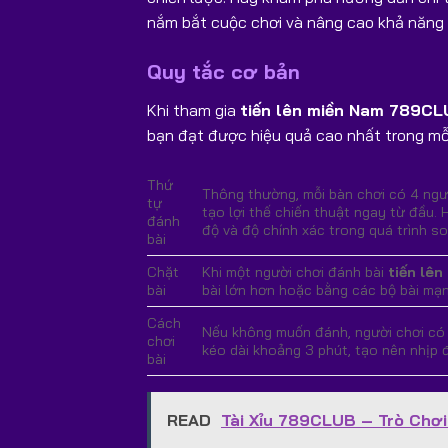
nắm bắt cuộc chơi và nâng cao khả năng 
Quy tắc cơ bản
Khi tham gia
tiến lên miền Nam 789C
bạn đạt được hiệu quả cao nhất trong mỗi
Thứ
Thông thường, mỗi bàn chơi có 4 ngư
tự
tạo lợi thế chiến thuật ngay từ đầu.
đánh
độ và độ chính xác trong quá trình so
bài
Chặt
Khi một người chơi đánh bài
tiến lê
bài
bài lớn hơn hoặc bằng các bộ bài mạn
Cách
Nếu không muốn đánh, người chơi có t
chơi
kéo dài khoảng 3 phút, tạo nên nhịp đ
bài
READ
Tài Xỉu 789CLUB – Trò Chơ