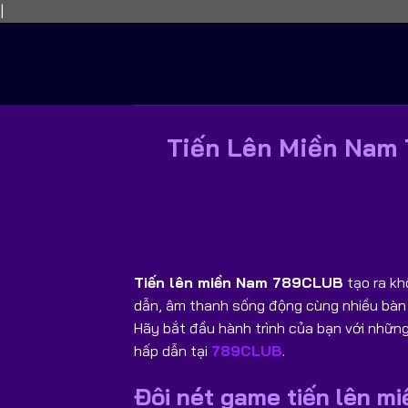
|
Bỏ
qua
nội
dung
Tiến Lên Miền Nam
Tiến lên miền Nam 789CLUB
tạo ra kh
dẫn, âm thanh sống động cùng nhiều bàn
Hãy bắt đầu hành trình của bạn với nhữn
hấp dẫn tại
789CLUB
.
Đôi nét game tiến lên 