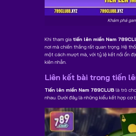
Khám phá game
Khi tham gia
tiến lên miền Nam 789C
nơi mà chiến thắng rất quan trọng. Hệ thố
một cách mượt mà, với tỷ lệ kết nối ổn định
kiên nhẫn.
Liên kết bài trong tiến 
Tiến lên miền Nam 789CLUB
là trò ch
nhau. Dưới đây là những kiểu kết hợp cơ 