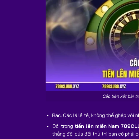
Các liên kết bài 
Rác: Các lá lẻ tẻ, không thể ghép với 
Đôi trong
tiến lên miền Nam 789C
thắng đôi của đối thủ thì bạn có phải c