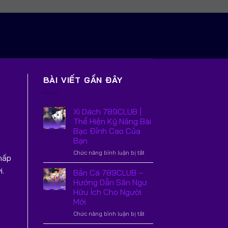
BÀI VIẾT GẦN ĐÂY
Xì Dách 789CLUB |
Thể Hiện Kỹ Năng Bài
Bạc Đỉnh Cao Của
Bạn
Chức năng bình luận bị tắt
ở
 hấp
Xì
i.
Dách
Bắn Cá 789CLUB –
789CLUB
Hướng Dẫn Săn Ngư
g
|
Hữu Ích Cho Người
Thể
Mới
Hiện
Kỹ
Chức năng bình luận bị tắt
ở
Năng
Bắn