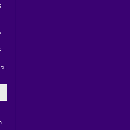
g
c
5 –
trị
h