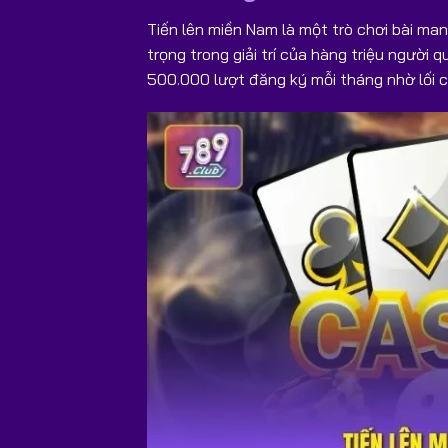
Tiến lên miền Nam là một trò chơi bài m
trọng trong giải trí của hàng triệu người 
500.000 lượt đăng ký mỗi tháng nhờ lối c