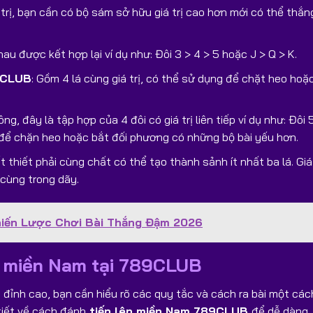
trị, bạn cần có bộ sám sở hữu giá trị cao hơn mới có thể thắn
 nhau được kết hợp lại ví dụ như: Đôi 3 > 4 > 5 hoặc J > Q > K.
9CLUB
: Gồm 4 lá cùng giá trị, có thể sử dụng để chặt heo hoặ
g, đây là tập hợp của 4 đôi có giá trị liên tiếp ví dụ như: Đôi 
g để chặn heo hoặc bắt đối phương có những bộ bài yếu hơn.
 thiết phải cùng chất có thể tạo thành sảnh ít nhất ba lá. Giá 
cùng trong dãy.
hiến Lược Chơi Bài Thắng Đậm 2026
n miền Nam tại 789CLUB
 đỉnh cao, bạn cần hiểu rõ các quy tắc và cách ra bài một các
tiết về cách đánh
tiến lên miền Nam 789CLUB
để dễ dàng